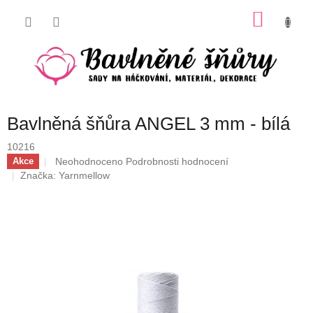
Přejít
NÁKU
na
obsah
KOŠÍK
Bavlněná šňůra ANGEL 3 mm - bílá
10216
Průměrné
Neohodnoceno
Podrobnosti hodnocení
Akce
hodnocení
Značka:
Yarnmellow
produktu
je
0,0
z
5
hvězdiček.