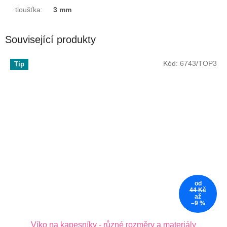
tloušťka
:
3 mm
Související produkty
Kód:
6743/TOP3
Tip
od
44 Kč
až
–9 %
Víko na kapesníky - různé rozměry a materiály