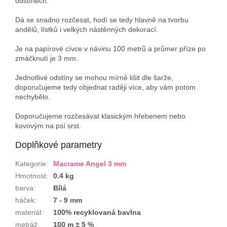
odstínech.
Dá se snadno rozčesat, hodí se tedy hlavně na tvorbu
andělů, lístků i velkých nástěnných dekorací.
Je na papírové cívce v návinu 100 metrů a průmer příze po
zmáčknutí je 3 mm.
Jednotlivé odstíny se mohou mírně lišit dle šarže,
doporučujeme tedy objednat raději více, aby vám potom
nechybělo.
Doporučujeme rozčesávat klasickým hřebenem nebo
kovovým na psí srst.
Doplňkové parametry
Kategorie
:
Macrame Angel 3 mm
Hmotnost
:
0.4 kg
barva
:
Bílá
háček
:
7 - 9 mm
materiál
:
100% recyklovaná bavlna
metráž
:
100 m ± 5 %