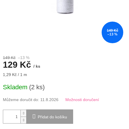
149 Kč
–13 %
149 Kč
–13 %
129 Kč
/ ks
Měrná
1,29 Kč / 1 m
cena:
Skladem
(2 ks)
Můžeme doručit do:
11.8.2026
Možnosti doručení
Přidat do košíku