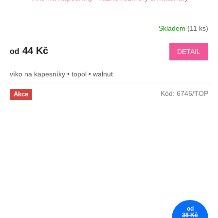
Skladem
(11 ks)
44 Kč
od
DETAIL
víko na kapesníky • topol • walnut
Kód:
6746/TOP
Akce
od
38 Kč