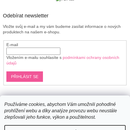
í
Odebírat newsletter
Vložte svůj e-mail a my vám budeme zasílat informace o nových
produktech na našem e-shopu.
E-mail
Vložením e-mailu souhlasíte s
podmínkami ochrany osobních
údajů
PŘIHLÁSIT SE
Shoptet.cz
Používáme cookies, abychom Vám umožnili pohodlné
prohlížení webu a díky analýze provozu webu neustále
zlepšovali jeho funkce, výkon a použitelnost.
Vytvořil Shoptet