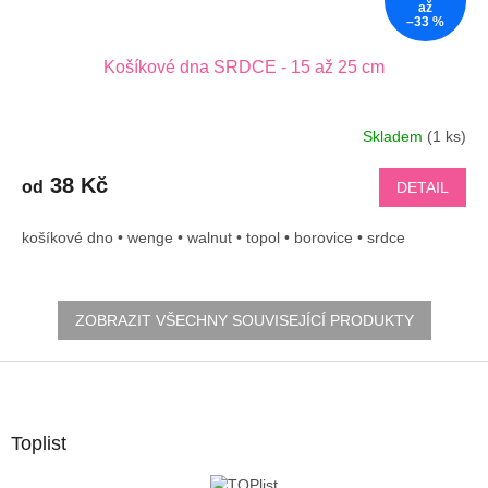
až
–33 %
Košíkové dna SRDCE - 15 až 25 cm
Skladem
(1 ks)
38 Kč
od
DETAIL
košíkové dno • wenge • walnut • topol • borovice • srdce
ZOBRAZIT VŠECHNY SOUVISEJÍCÍ PRODUKTY
Z
á
p
a
Toplist
t