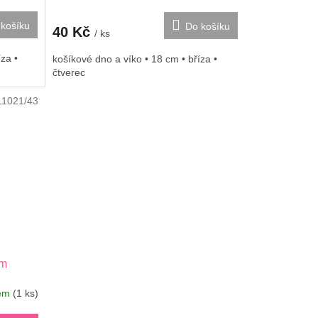
košíku
Do košíku
40 Kč
/ ks
za •
košíkové dno a víko • 18 cm • bříza •
čtverec
11021/43
cm
dem
(1 ks)