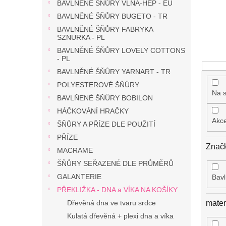
n
BAVLNĚNÉ ŠŇŮRY VLNA-HEP - EU
e
BAVLNĚNÉ ŠŇŮRY BUGETO - TR
l
BAVLNĚNÉ ŠŇŮRY FABRYKA
SZNURKA - PL
BAVLNĚNÉ ŠŇŮRY LOVELY COTTONS
- PL
BAVLNĚNÉ ŠŇŮRY YARNART - TR
POLYESTEROVÉ ŠŇŮRY
Na s
BAVLŇENÉ ŠŇŮRY BOBILON
HÁČKOVÁNÍ HRAČKY
Akc
ŠŇŮRY A PŘÍZE DLE POUŽITÍ
PŘÍZE
Znač
MACRAME
ŠŇŮRY SEŘAZENÉ DLE PRŮMĚRŮ
GALANTERIE
Bav
PŘEKLIŽKA - DNA a VÍKA NA KOŠÍKY
mater
Dřevěná dna ve tvaru srdce
Kulatá dřevěná + plexi dna a víka