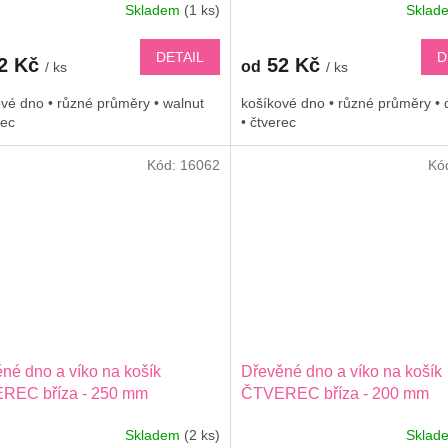
Skladem
(1 ks)
Skla
DETAIL
D
2 Kč
52 Kč
od
/ ks
/ ks
vé dno • různé průměry • walnut
košíkové dno • různé průměry • 
rec
• čtverec
Kód:
16062
Kó
né dno a víko na košík
Dřevěné dno a víko na košík
REC bříza - 250 mm
ČTVEREC bříza - 200 mm
Skladem
(2 ks)
Skla