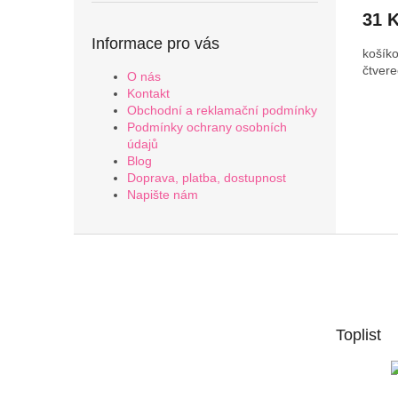
31 
Informace pro vás
košíko
čtvere
O nás
Kontakt
Obchodní a reklamační podmínky
Podmínky ochrany osobních
údajů
Blog
Doprava, platba, dostupnost
Napište nám
Z
á
p
a
t
Toplist
í