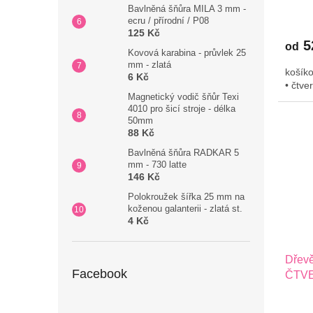
Bavlněná šňůra MILA 3 mm -
ecru / přírodní / P08
125 Kč
5
od
Kovová karabina - průvlek 25
mm - zlatá
košíko
6 Kč
• čtve
Magnetický vodič šňůr Texi
4010 pro šicí stroje - délka
50mm
88 Kč
Bavlněná šňůra RADKAR 5
mm - 730 latte
146 Kč
Polokroužek šířka 25 mm na
koženou galanterii - zlatá st.
4 Kč
Dřevě
Facebook
ČTVE