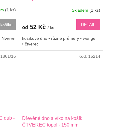
dem
(1 ks)
Skladem
(1 ks)
DETAIL
košíku
52 Kč
od
/ ks
košíkové dno • různé průměry • wenge
• čtverec
• čtverec
11861/16
Kód:
15214
 dub -
Dřevěné dno a víko na košík
ČTVEREC topol - 150 mm