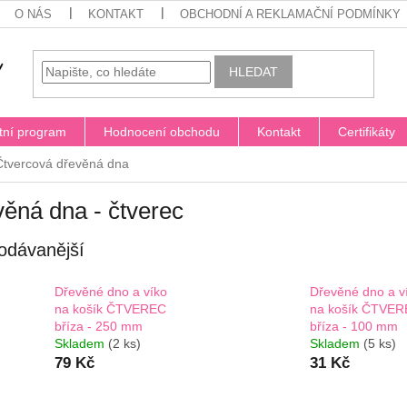
O NÁS
KONTAKT
OBCHODNÍ A REKLAMAČNÍ PODMÍNKY
HLEDAT
tní program
Hodnocení obchodu
Kontakt
Certifikáty
Čtvercová dřevěná dna
ěná dna - čtverec
odávanější
Dřevěné dno a víko
Dřevěné dno a v
na košík ČTVEREC
na košík ČTVE
bříza - 250 mm
bříza - 100 mm
Skladem
(2 ks)
Skladem
(5 ks)
79 Kč
31 Kč