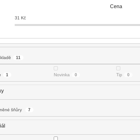
Cena
31
Kč
kladě
11
e
Novinka
Tip
1
0
0
ky
lněné šňůry
7
iál