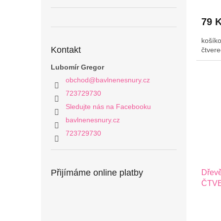
79 
košíko
Kontakt
čtvere
Lubomír Gregor
obchod
@
bavlnenesnury.cz
723729730
Sledujte nás na Facebooku
bavlnenesnury.cz
723729730
Přijímáme online platby
Dřevě
ČTVE