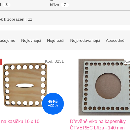
l
bříza
3
7
ek k zobrazení:
11
učujeme
Nejlevnější
Nejdražší
Nejprodávanější
Abecedně
Kód:
8231
Kó
45 Kč
–22 %
 na kasičku 10 x 10
Dřevěné víko na kapesníky
ČTVEREC bříza - 140 mm