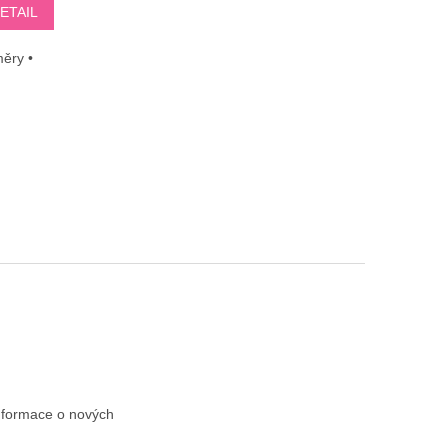
ETAIL
měry •
informace o nových