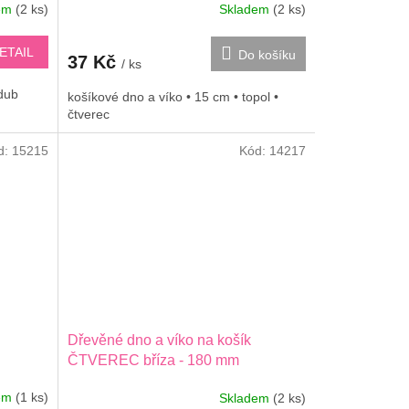
dem
(2 ks)
Skladem
(2 ks)
ETAIL
Do košíku
37 Kč
/ ks
dub
košíkové dno a víko • 15 cm • topol •
čtverec
d:
15215
Kód:
14217
Dřevěné dno a víko na košík
ČTVEREC bříza - 180 mm
dem
(1 ks)
Skladem
(2 ks)