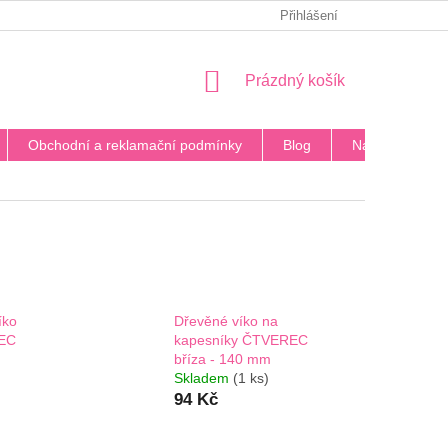
PODMÍNKY OCHRANY OSOBNÍCH ÚDAJŮ
Přihlášení
BLOG
DOPRA
NÁKUPNÍ
Prázdný košík
KOŠÍK
Obchodní a reklamační podmínky
Blog
Napište nám
íko
Dřevěné víko na
REC
kapesníky ČTVEREC
bříza - 140 mm
Skladem
(1 ks)
94 Kč