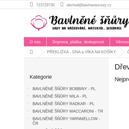
Přejít
723729730
obchod@bavlnenesnury.cz
na
obsah
O nás
Doprava, platba, dostupnost
Věrnos
Domů
PŘEKLIŽKA - DNA a VÍKA NA KOŠÍKY
P
Dřev
o
Přeskočit
s
Kategorie
kategorie
Nejpr
t
r
BAVLNĚNÉ ŠŇŮRY BOBBINY - PL
a
BAVLNĚNÉ ŠŇŮRY MILA - PL
n
BAVLNĚNÉ ŠŇŮRY RADKAR - PL
n
í
BAVLNĚNÉ ŠŇŮRY MACCARONI - TR
p
BAVLNĚNÉ ŠŇŮRY YARNMELLOW -
a
ČR