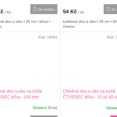
Do košíku
Do 
Kč
54 Kč
/ ks
/ ks
vé dno a víko • 25 cm • bříza •
košíkové dno a víko • 20 cm • bří
c
čtverec
Kód:
16061
Kód:
né dno a víko na košík
Dřevěné dno a víko na košík
REC bříza - 100 mm
ČTVEREC bříza - 10 až 40 
Skladem
(5 ks)
Skla