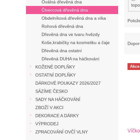
Oválná dřevěná dna
topo
Čtvercová dřevěná dna
Obdelníková dřevěná dna a víka
Polož
Rohová dřevěná dna
Dřevěná dna ve tvaru hvězdy
Ř
a
Koše,krabičky na kosmetiku a čaje
Dopor
z
Dřevěná dna ostatní
e
Dřevěná DUHA na háčkování
V
n
Akce
KOŽENÉ DOPLŇKY
ý
í
OSTATNÍ DOPLŇKY
p
p
i
DÁRKOVÉ POUKAZY 2026/2027
r
s
o
SÁZÍME ČESKO
p
d
SADY NA HÁČKOVÁNÍ
r
u
ZBOŽÍ V AKCI
o
k
DEKORACE A DÁRKY
d
t
VÝPRODEJ
u
ů
Víčko
k
ZPRACOVÁNÍ OVČÍ VLNY
t