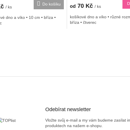
D
Do košíku
70 Kč
Kč
od
/ ks
/ ks
košíkové dno a víko • různé roz
vé dno a víko • 10 cm • bříza •
bříza • čtverec
c
O
v
l
á
d
a
c
í
p
r
v
k
y
v
Odebírat newsletter
ý
p
Vložte svůj e-mail a my vám budeme zasílat 
i
produktech na našem e-shopu.