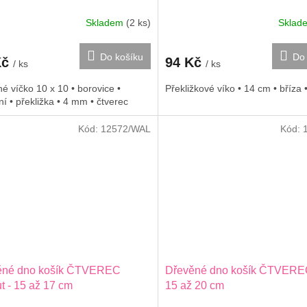
Skladem
(2 ks)
Skla
Do košíku
Do 
Kč
94 Kč
/ ks
/ ks
é víčko 10 x 10 • borovice •
Překližkové víko • 14 cm • bříza 
ní • překližka • 4 mm • čtverec
Kód:
12572/WAL
Kód:
ěné dno košík ČTVEREC
Dřevěné dno košík ČTVEREC
t - 15 až 17 cm
15 až 20 cm