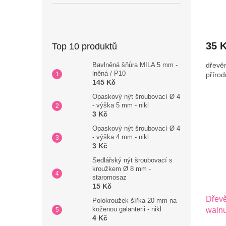
ů
35 
Top 10 produktů
dřevěn
Bavlněná šňůra MILA 5 mm -
lněná / P10
přírod
145 Kč
Opaskový nýt šroubovací Ø 4
- výška 5 mm - nikl
3 Kč
Opaskový nýt šroubovací Ø 4
- výška 4 mm - nikl
3 Kč
Sedlářský nýt šroubovací s
kroužkem Ø 8 mm -
staromosaz
15 Kč
Dřev
Polokroužek šířka 20 mm na
koženou galanterii - nikl
walnu
4 Kč