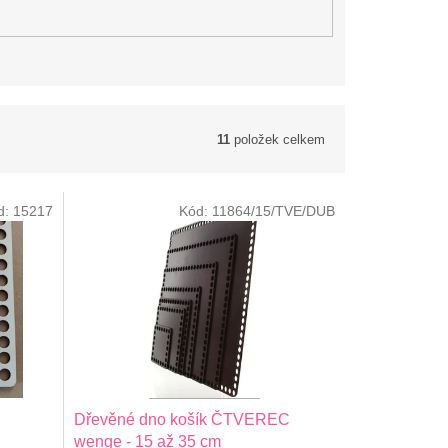
11
položek celkem
d:
15217
Kód:
11864/15/TVE/DUB
Dřevěné dno košík ČTVEREC
wenge - 15 až 35 cm