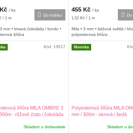
 Kč
455 Kč
/ ks
/ ks
Do košíku
Do 
Měrná
č / 1 m
1,52 Kč / 1 m
cena:
 3 mm • tmavá čokoláda / bordo •
Mila • 3 mm • béžová světlá / kha
sterová šňůra
polyesterová šňůra
Kód:
19517
Kó
nka
Novinka
esterová šňůra MILA OMBRE 3
Polyesterová šňůra MILA O
300m - růžové zlato / čokoláda
mm / 300m - okrová / šedá
Skladem u dodavatele
Skladem u do