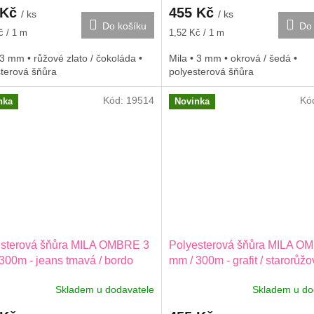
 Kč
455 Kč
/ ks
/ ks
Do košíku
Do 
Měrná
č / 1 m
1,52 Kč / 1 m
cena:
 3 mm • růžové zlato / čokoláda •
Mila • 3 mm • okrová / šedá •
sterová šňůra
polyesterová šňůra
Kód:
19514
Kó
nka
Novinka
esterová šňůra MILA OMBRE 3
Polyesterová šňůra MILA O
300m - jeans tmavá / bordo
mm / 300m - grafit / starorůž
Skladem u dodavatele
Skladem u do