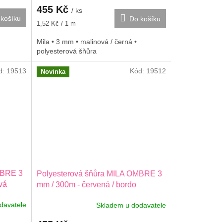
455 Kč
/ ks
košíku
Do košíku
Měrná
1,52 Kč / 1 m
cena:
Mila • 3 mm • malinová / černá •
polyesterová šňůra
d:
19513
Kód:
19512
Novinka
MBRE 3
Polyesterová šňůra MILA OMBRE 3
ová
mm / 300m - červená / bordo
davatele
Skladem u dodavatele