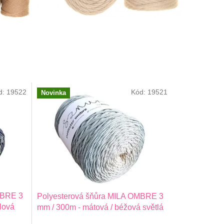
d:
19522
Kód:
19521
Novinka
MBRE 3
Polyesterová šňůra MILA OMBRE 3
elová
mm / 300m - mátová / béžová světlá