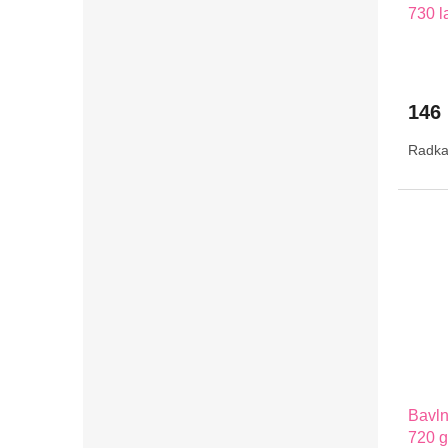
730 l
146
Radkar
Bavl
720 g