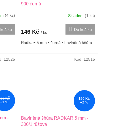
900 černá
dem
(4 ks)
Skladem
(1 ks)
košíku
Do košíku
146 Kč
/ ks
Radkar• 5 mm • černá • bavlněná šňůra
d:
12525
Kód:
12515
160 Kč
150 Kč
–1 %
–2 %
mm -
Bavlněná šňůra RADKAR 5 mm -
300/1 růžová