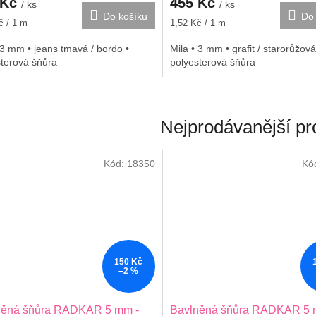
 Kč
455 Kč
/ ks
/ ks
Do košíku
Do 
Měrná
č / 1 m
1,52 Kč / 1 m
cena:
 3 mm • jeans tmavá / bordo •
Mila • 3 mm • grafit / starorůžová
sterová šňůra
polyesterová šňůra
Nejprodávanější pr
Kód:
18350
Kó
150 Kč
–2 %
něná šňůra RADKAR 5 mm -
Bavlněná šňůra RADKAR 5 