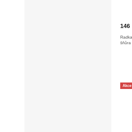
146
Radka
šňůra
Akce