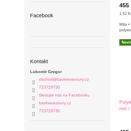
455
Měrná
1,52 K
Facebook
cena:
Mila •
polye
Novi
Kontakt
Lubomír Gregor
obchod
@
bavlnenesnury.cz
723729730
Sledujte nás na Facebooku
Poly
bavlnenesnury.cz
mm / 
723729730