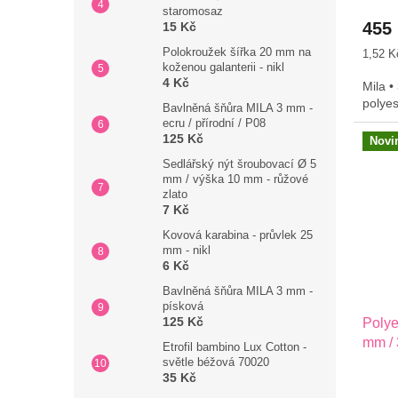
á
staromosaz
l
455
15 Kč
ů
Polokroužek šířka 20 mm na
Měrná
1,52 K
koženou galanterii - nikl
cena:
4 Kč
Mila •
polye
Bavlněná šňůra MILA 3 mm -
ecru / přírodní / P08
125 Kč
Novi
Sedlářský nýt šroubovací Ø 5
mm / výška 10 mm - růžové
zlato
7 Kč
Kovová karabina - průvlek 25
mm - nikl
6 Kč
Bavlněná šňůra MILA 3 mm -
písková
125 Kč
Poly
mm / 
Etrofil bambino Lux Cotton -
světle béžová 70020
35 Kč