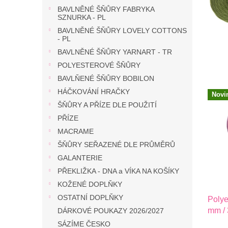
č
l
BAVLNĚNÉ ŠŇŮRY FABRYKA
k
SZNURKA - PL
o
BAVLNĚNÉ ŠŇŮRY LOVELY COTTONS
- PL
v
BAVLNĚNÉ ŠŇŮRY YARNART - TR
á
POLYESTEROVÉ ŠŇŮRY
n
BAVLŇENÉ ŠŇŮRY BOBILON
í
HÁČKOVÁNÍ HRAČKY
Novi
a
ŠŇŮRY A PŘÍZE DLE POUŽITÍ
p
PŘÍZE
l
MACRAME
e
ŠŇŮRY SEŘAZENÉ DLE PRŮMĚRŮ
t
GALANTERIE
e
PŘEKLIŽKA - DNA a VÍKA NA KOŠÍKY
KOŽENÉ DOPLŇKY
n
OSTATNÍ DOPLŇKY
Poly
í
mm / 
DÁRKOVÉ POUKAZY 2026/2027
z
SÁZÍME ČESKO