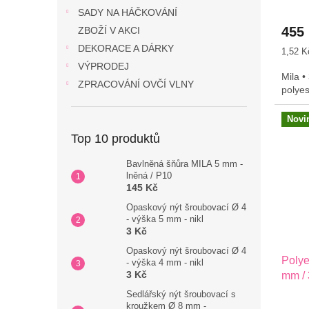
k
SADY NA HÁČKOVÁNÍ
v
455
ZBOŽÍ V AKCI
a
DEKORACE A DÁRKY
Měrná
1,52 K
l
cena:
VÝPRODEJ
Mila •
i
ZPRACOVÁNÍ OVČÍ VLNY
polye
t
n
Novi
í
Top 10 produktů
c
Bavlněná šňůra MILA 5 mm -
h
lněná / P10
145 Kč
m
Opaskový nýt šroubovací Ø 4
a
- výška 5 mm - nikl
3 Kč
t
e
Opaskový nýt šroubovací Ø 4
Poly
- výška 4 mm - nikl
r
3 Kč
mm / 
i
Sedlářský nýt šroubovací s
kroužkem Ø 8 mm -