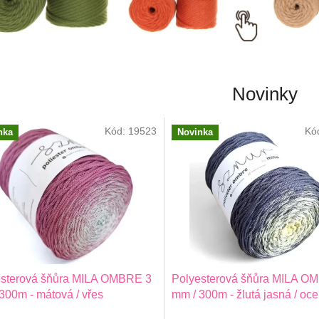
Novinky
Kód:
19523
Kó
nka
Novinka
esterová šňůra MILA OMBRE 3
Polyesterová šňůra MILA O
300m - mátová / vřes
mm / 300m - žlutá jasná / oc