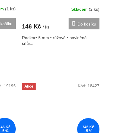
dem
(1 ks)
Skladem
(2 ks)
košíku
Do košíku
146 Kč
/ ks
Radkar• 5 mm • růžová • bavlněná
šňůra
d:
19196
Kód:
18427
Akce
346 Kč
346 Kč
–5 %
–5 %