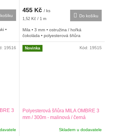
455 Kč
/ ks
košíku
Do košíku
Měrná
1,52 Kč / 1 m
cena:
ki •
Mila • 3 mm • ostružina / hořká
čokoláda • polyesterová šňůra
d:
19516
Kód:
19515
Novinka
MBRE 3
Polyesterová šňůra MILA OMBRE 3
mm / 300m - malinová / černá
davatele
Skladem u dodavatele