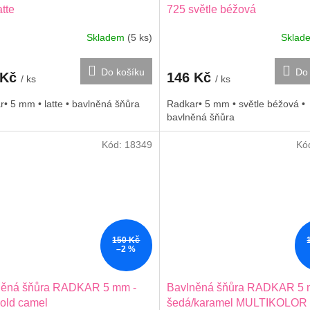
atte
725 světle béžová
Skladem
(5 ks)
Skla
Do košíku
Do 
 Kč
146 Kč
/ ks
/ ks
• 5 mm • latte • bavlněná šňůra
Radkar• 5 mm • světle béžová •
bavlněná šňůra
Kód:
18349
Kó
150 Kč
–2 %
něná šňůra RADKAR 5 mm -
Bavlněná šňůra RADKAR 5 
old camel
šedá/karamel MULTIKOLOR