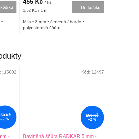
455 Kč
/ ks
košíku
Do košíku
Měrná
1,52 Kč / 1 m
cena:
 •
Mila • 3 mm • červená / bordo •
polyesterová šňůra
odukty
d:
15002
Kód:
12497
150 Kč
150 Kč
–2 %
–2 %
mm -
Bavlněná šňůra RADKAR 5 mm -