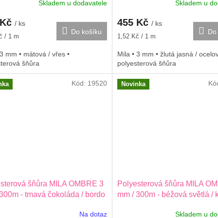
Skladem u dodavatele
Skladem u do
 Kč
455 Kč
/ ks
/ ks
Do košíku
Do 
Měrná
č / 1 m
1,52 Kč / 1 m
cena:
 3 mm • mátová / vřes •
Mila • 3 mm • žlutá jasná / ocelo
sterová šňůra
polyesterová šňůra
Kód:
19520
Kó
nka
Novinka
esterová šňůra MILA OMBRE 3
Polyesterová šňůra MILA O
300m - tmavá čokoláda / bordo
mm / 300m - béžová světlá / 
Na dotaz
Skladem u do