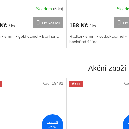
Skladem
(5 ks)
Skla
Do košíku
Do 
 Kč
158 Kč
/ ks
/ ks
r• 5 mm • gold camel • bavlněná
Radkar• 5 mm • šedá/karamel •
bavlněná šňůra
Akční zboží
Kód:
19482
Kó
Akce
346 Kč
–5 %