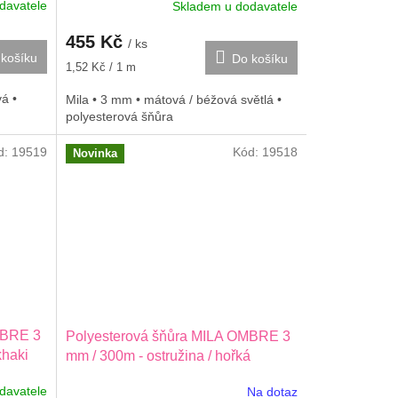
davatele
Skladem u dodavatele
455 Kč
/ ks
košíku
Do košíku
Měrná
1,52 Kč / 1 m
cena:
vá •
Mila • 3 mm • mátová / béžová světlá •
polyesterová šňůra
d:
19519
Kód:
19518
Novinka
MBRE 3
Polyesterová šňůra MILA OMBRE 3
khaki
mm / 300m - ostružina / hořká
čokoláda
davatele
Na dotaz