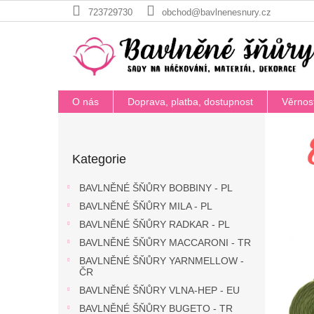
Přejít
723729730
obchod@bavlnenesnury.cz
na
obsah
O nás
Doprava, platba, dostupnost
Věrnos
M
P
o
a
Přeskočit
s
t
Kategorie
kategorie
t
e
r
BAVLNĚNÉ ŠŇŮRY BOBBINY - PL
a
r
BAVLNĚNÉ ŠŇŮRY MILA - PL
n
i
BAVLNĚNÉ ŠŇŮRY RADKAR - PL
n
á
í
BAVLNĚNÉ ŠŇŮRY MACCARONI - TR
l
p
BAVLNĚNÉ ŠŇŮRY YARNMELLOW -
a
ČR
h
n
BAVLNĚNÉ ŠŇŮRY VLNA-HEP - EU
á
e
BAVLNĚNÉ ŠŇŮRY BUGETO - TR