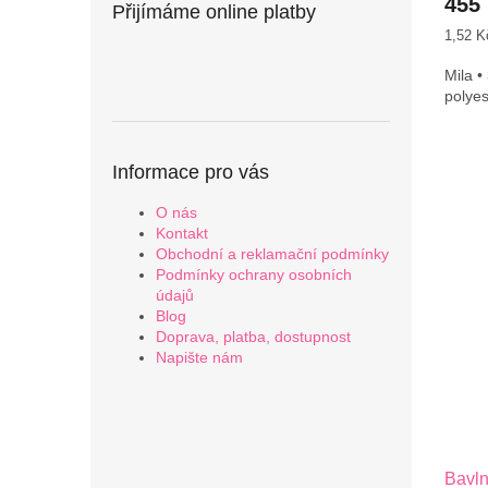
455
Přijímáme online platby
Měrná
1,52 K
cena:
Mila •
polye
Informace pro vás
O nás
Kontakt
Obchodní a reklamační podmínky
Podmínky ochrany osobních
údajů
Blog
Doprava, platba, dostupnost
Napište nám
Bavl