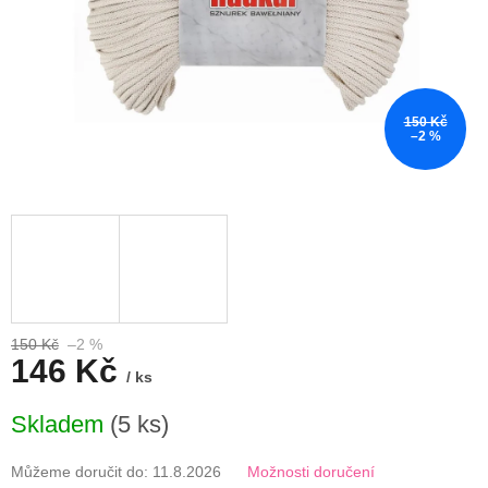
150 Kč
–2 %
150 Kč
–2 %
146 Kč
/ ks
Měrná
Skladem
(5 ks)
cena:
Můžeme doručit do:
11.8.2026
Možnosti doručení