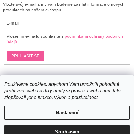
Vložte svůj e-mail a my vám budeme zasílat informace o nových
produktech na našem e-shopu.
E-mail
Vložením e-mailu souhlasíte s
podmínkami ochrany osobních
údajů
PŘIHLÁSIT SE
Shoptet.cz
Používáme cookies, abychom Vám umožnili pohodlné
prohlížení webu a díky analýze provozu webu neustále
zlepšovali jeho funkce, výkon a použitelnost.
Vytvořil Shoptet
Nastavení
Copyright 2026
Bavlněné šňůry
. Všechna práva vyhrazena.
Souhlasím
Upravit nastavení cookies