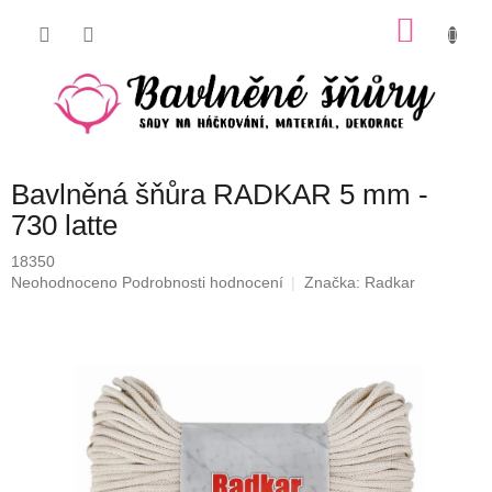
Přejít
NÁKU
na
obsah
KOŠÍK
Bavlněná šňůra RADKAR 5 mm -
730 latte
18350
Průměrné
Neohodnoceno
Podrobnosti hodnocení
Značka:
Radkar
hodnocení
produktu
je
0,0
z
5
hvězdiček.