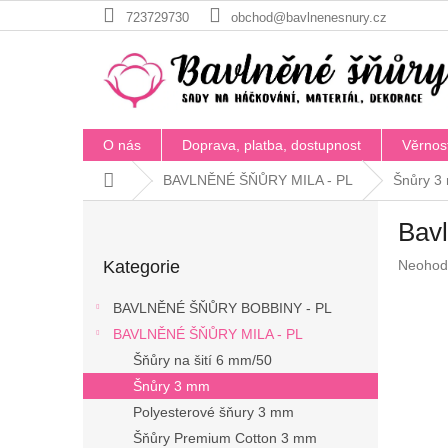
Přejít
723729730
obchod@bavlnenesnury.cz
na
obsah
O nás
Doprava, platba, dostupnost
Věrnos
Domů
BAVLNĚNÉ ŠŇŮRY MILA - PL
Šnůry 3
P
Bavl
o
Přeskočit
s
Průměr
Kategorie
Neohod
kategorie
t
hodnoc
r
produkt
BAVLNĚNÉ ŠŇŮRY BOBBINY - PL
a
je
BAVLNĚNÉ ŠŇŮRY MILA - PL
n
0,0
z
Šňůry na šití 6 mm/50
n
5
í
Šnůry 3 mm
hvězdič
p
Polyesterové šňury 3 mm
a
Šňůry Premium Cotton 3 mm