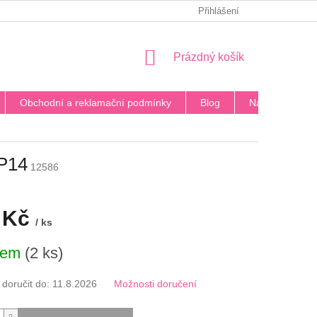
PODMÍNKY OCHRANY OSOBNÍCH ÚDAJŮ
Přihlášení
BLOG
DOPRA
NÁKUPNÍ
Prázdný košík
KOŠÍK
Obchodní a reklamační podmínky
Blog
Napište nám
 P14
12586
 Kč
/ ks
dem
(2 ks)
oručit do:
11.8.2026
Možnosti doručení