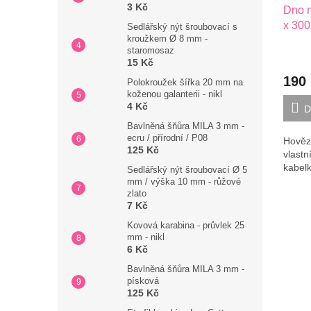
3 Kč
Dno n
x 300
Sedlářský nýt šroubovací s
kroužkem Ø 8 mm -
staromosaz
15 Kč
190
Polokroužek šířka 20 mm na
koženou galanterii - nikl
4 Kč
D
Bavlněná šňůra MILA 3 mm -
ecru / přírodní / P08
Hovězí
125 Kč
vlastn
kabel
Sedlářský nýt šroubovací Ø 5
mm / výška 10 mm - růžové
zlato
7 Kč
Kovová karabina - průvlek 25
mm - nikl
6 Kč
Bavlněná šňůra MILA 3 mm -
písková
125 Kč