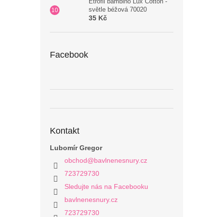
Etrofil bambino Lux Cotton -
světle béžová 70020
35 Kč
Facebook
Kontakt
Lubomír Gregor
obchod
@
bavlnenesnury.cz
723729730
Sledujte nás na Facebooku
bavlnenesnury.cz
723729730