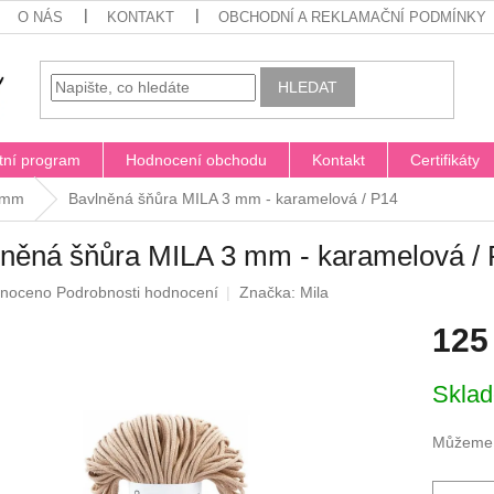
O NÁS
KONTAKT
OBCHODNÍ A REKLAMAČNÍ PODMÍNKY
HLEDAT
tní program
Hodnocení obchodu
Kontakt
Certifikáty
 mm
Bavlněná šňůra MILA 3 mm - karamelová / P14
něná šňůra MILA 3 mm - karamelová /
né
noceno
Podrobnosti hodnocení
Značka:
Mila
ení
125
u
Měrná
Skla
cena:
ek.
Můžeme d