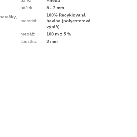
barva
:
Hnědá
háček
:
5 - 7 mm
100% Recyklovaná
berečky,
materiál
:
bavlna (polyesterová
výplň)
metráž
:
100 m ± 5 %
tloušťka
:
3 mm