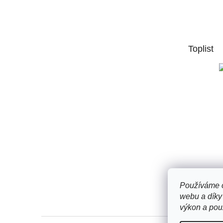
á
p
a
t
Toplist
í
Používáme c
webu a díky
výkon a použ