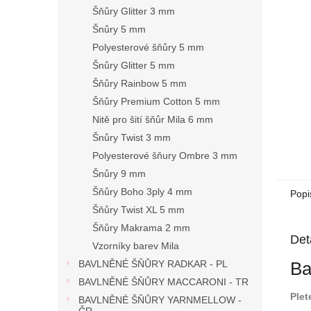
n
Šňůry Glitter 3 mm
e
Šnůry 5 mm
l
Polyesterové šňůry 5 mm
Šnůry Glitter 5 mm
Šňůry Rainbow 5 mm
Šňůry Premium Cotton 5 mm
Nitě pro šití šňůr Mila 6 mm
Šnůry Twist 3 mm
Polyesterové šňury Ombre 3 mm
Šnůry 9 mm
Šňůry Boho 3ply 4 mm
Popi
Šňůry Twist XL 5 mm
Šňůry Makrama 2 mm
Det
Vzorníky barev Mila
Ba
BAVLNĚNÉ ŠŇŮRY RADKAR - PL
BAVLNĚNÉ ŠŇŮRY MACCARONI - TR
Plet
BAVLNĚNÉ ŠŇŮRY YARNMELLOW -