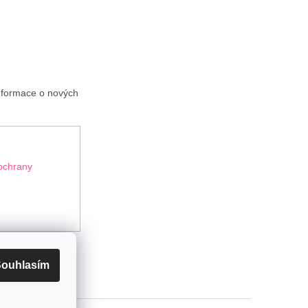
informace o nových
ochrany
ouhlasím