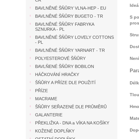
ČR
Ideá
BAVLNĚNÉ ŠŇŮRY VLNA-HEP - EU
BAVLNĚNÉ ŠŇŮRY BUGETO - TR
S po
pros
BAVLNĚNÉ ŠŇŮRY FABRYKA
SZNURKA - PL
Stru
BAVLNĚNÉ ŠŇŮRY LOVELY COTTONS
- PL
Dost
BAVLNĚNÉ ŠŇŮRY YARNART - TR
POLYESTEROVÉ ŠŇŮRY
Není
BAVLŇENÉ ŠŇŮRY BOBILON
Par
HÁČKOVÁNÍ HRAČKY
ŠŇŮRY A PŘÍZE DLE POUŽITÍ
Délk
PŘÍZE
Tlo
MACRAME
Hmo
ŠŇŮRY SEŘAZENÉ DLE PRŮMĚRŮ
GALANTERIE
Mate
PŘEKLIŽKA - DNA a VÍKA NA KOŠÍKY
Dopo
KOŽENÉ DOPLŇKY