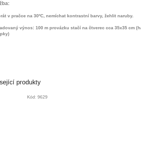
žba:
prát v pračce na 30ºC, nemíchat kontrastní barvy, žehlit naruby.
dovaný výnos: 100 m provázku stačí na čtverec cca 35x35 cm (há
pky)
sející produkty
Kód:
9629