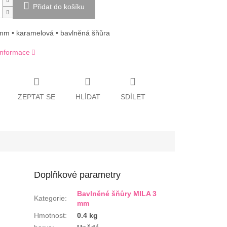
Přidat do košíku
 mm • karamelová • bavlněná šňůra
 informace
ZEPTAT SE
HLÍDAT
SDÍLET
Doplňkové parametry
Bavlněné šňůry MILA 3
Kategorie
:
mm
Hmotnost
:
0.4 kg