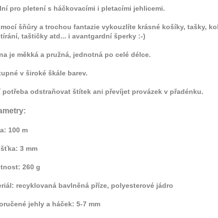
lní pro pletení s háčkovacími i pletacími jehlicemi.
mocí šňůry a trochou fantazie vykouzlíte krásné košíky, tašky, ko
tírání, taštičky atd... i avantgardní šperky :-)
na je měkká a pružná, jednotná po celé délce.
upné v široké škále barev.
 potřeba odstraňovat štítek ani převíjet provázek v přadénku.
ametry:
a: 100 m
ušťka: 3 mm
tnost: 260 g
riál: recyklovaná bavlněná příze, polyesterové jádro
ručené jehly a háček: 5-7 mm