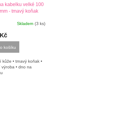
a kabelku velké 100
mm - tmavý koňak
Skladem
(3 ks)
 Kč
o košíku
 kůže • tmavý koňak •
í výroba • dno na
ku