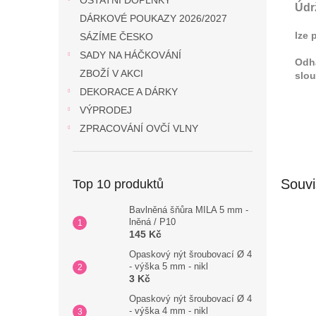
OSTATNÍ DOPLŇKY
Údr
DÁRKOVÉ POUKAZY 2026/2027
lze 
SÁZÍME ČESKO
SADY NA HÁČKOVÁNÍ
Odha
ZBOŽÍ V AKCI
slou
DEKORACE A DÁRKY
VÝPRODEJ
ZPRACOVÁNÍ OVČÍ VLNY
Souvi
Top 10 produktů
Bavlněná šňůra MILA 5 mm -
lněná / P10
145 Kč
Opaskový nýt šroubovací Ø 4
- výška 5 mm - nikl
3 Kč
Opaskový nýt šroubovací Ø 4
- výška 4 mm - nikl