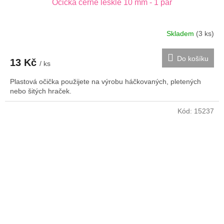
Očička černé lesklé 10 mm - 1 pár
Skladem
(3 ks)
Do košíku
13 Kč
/ ks
Plastová očička použijete na výrobu háčkovaných, pletených
nebo šitých hraček.
Kód:
15237