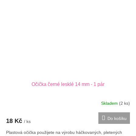
Očička černé lesklé 14 mm - 1 pár
Skladem
(2 ks)
Do košíku
18 Kč
/ ks
Plastová očička použijete na výrobu háčkovaných, pletených