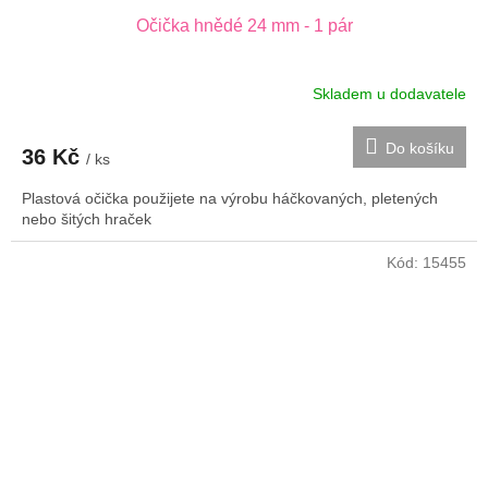
Očička hnědé 24 mm - 1 pár
Skladem u dodavatele
Do košíku
36 Kč
/ ks
Plastová očička použijete na výrobu háčkovaných, pletených
nebo šitých hraček
Kód:
15455