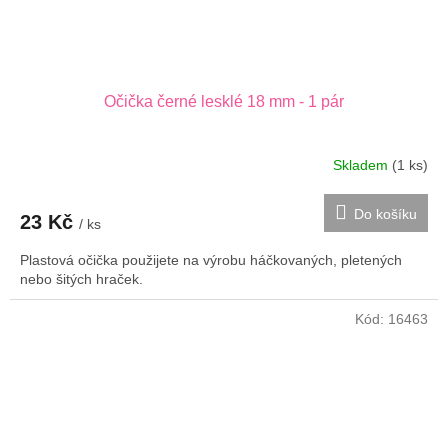
Očička černé lesklé 18 mm - 1 pár
Skladem
(1 ks)
Do košíku
23 Kč
/ ks
Plastová očička použijete na výrobu háčkovaných, pletených
nebo šitých hraček.
Kód:
16463