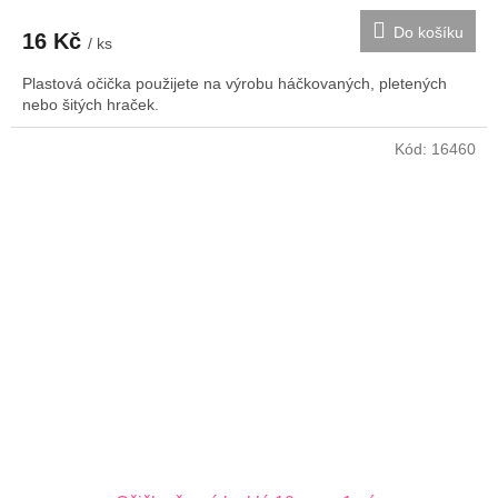
Do košíku
16 Kč
/ ks
Plastová očička použijete na výrobu háčkovaných, pletených
nebo šitých hraček.
Kód:
16460