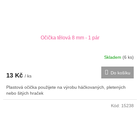
Očička tělová 8 mm - 1 pár
Skladem
(6 ks)
Do košíku
13 Kč
/ ks
Plastová očička použijete na výrobu háčkovaných, pletených
nebo šitých hraček
Kód:
15238