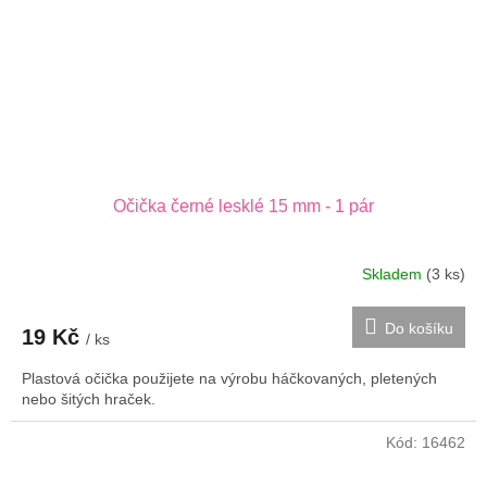
Očička černé lesklé 15 mm - 1 pár
Skladem
(3 ks)
Do košíku
19 Kč
/ ks
Plastová očička použijete na výrobu háčkovaných, pletených
nebo šitých hraček.
Kód:
16462