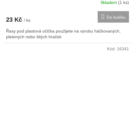
Skladem
(1 ks)
Do košíku
23 Kč
/ ks
Řasy pod plastová očička použijete na výrobu háčkovaných,
pletených nebo šitých hraček
Kód:
16341