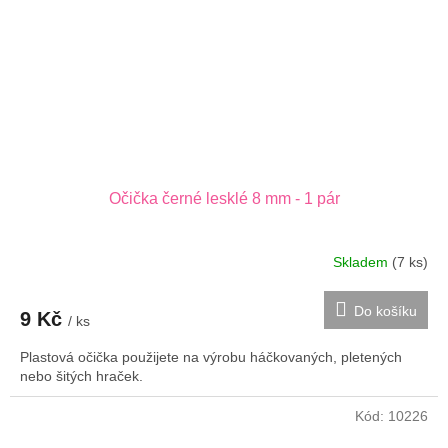
Očička černé lesklé 8 mm - 1 pár
Skladem
(7 ks)
Do košíku
9 Kč
/ ks
Plastová očička použijete na výrobu háčkovaných, pletených
nebo šitých hraček.
Kód:
10226