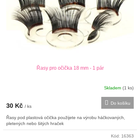
Řasy pro očička 18 mm - 1 pár
Skladem
(1 ks)
Do košíku
30 Kč
/ ks
Řasy pod plastová očička použijete na výrobu háčkovaných,
pletených nebo šitých hraček
Kód:
16363