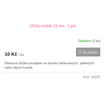
Očička hnědé 10 mm - 1 pár
Skladem
(2 ks)
Do košíku
10 Kč
/ ks
Plastová očička použijete na výrobu háčkovaných, pletených
nebo šitých hraček
Kód:
10225