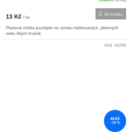
Do košíku
13 Kč
/ ks
Plastová očička použijete na výrobu háčkovaných, pletených
nebo šitých hraček
Kód:
16295
40 Kč
–10 %