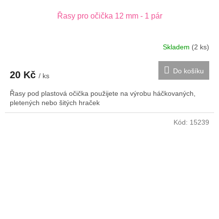
Řasy pro očička 12 mm - 1 pár
Skladem
(2 ks)
Do košíku
20 Kč
/ ks
Řasy pod plastová očička použijete na výrobu háčkovaných,
pletených nebo šitých hraček
Kód:
15239