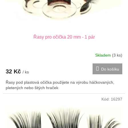
u
k
t
ů
Řasy pro očička 20 mm - 1 pár
Skladem
(3 ks)
Do košíku
32 Kč
/ ks
Řasy pod plastová očička použijete na výrobu háčkovaných,
pletených nebo šitých hraček
Kód:
16297