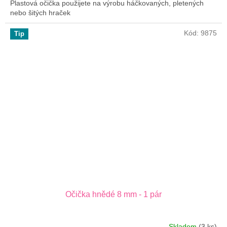
Plastová očička použijete na výrobu háčkovaných, pletených
nebo šitých hraček
Kód:
9875
Tip
Očička hnědé 8 mm - 1 pár
Skladem
(3 ks)