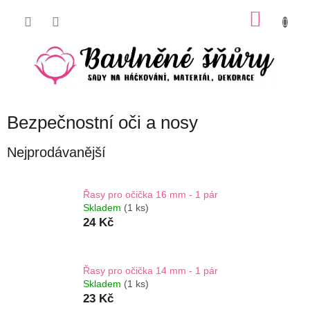
Přejít
NÁKU
na
obsah
KOŠÍK
Bezpečnostní oči a nosy
Nejprodávanější
Řasy pro očička 16 mm - 1 pár
Skladem
(1 ks)
24 Kč
Řasy pro očička 14 mm - 1 pár
Skladem
(1 ks)
23 Kč