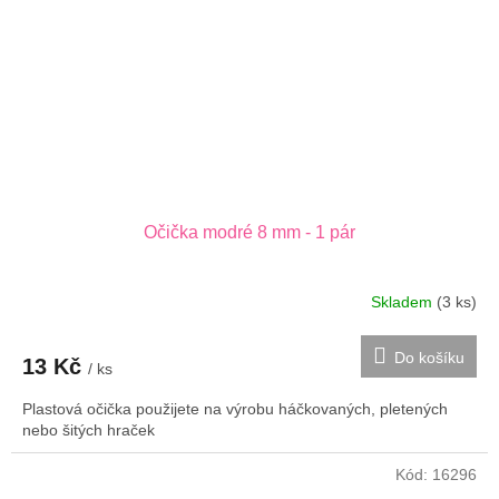
Očička modré 8 mm - 1 pár
Skladem
(3 ks)
Do košíku
13 Kč
/ ks
Plastová očička použijete na výrobu háčkovaných, pletených
nebo šitých hraček
Kód:
16296