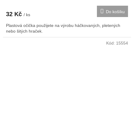
Do košíku
32 Kč
/ ks
Plastová očička použijete na výrobu háčkovaných, pletených
nebo šitých hraček.
Kód:
15554