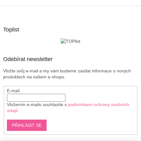
o
d
v
Z
a
á
c
á
n
í
p
í
p
a
Toplist
r
t
v
í
k
y
v
Odebírat newsletter
ý
p
Vložte svůj e-mail a my vám budeme zasílat informace o nových
i
produktech na našem e-shopu.
s
u
E-mail
Vložením e-mailu souhlasíte s
podmínkami ochrany osobních
údajů
PŘIHLÁSIT SE