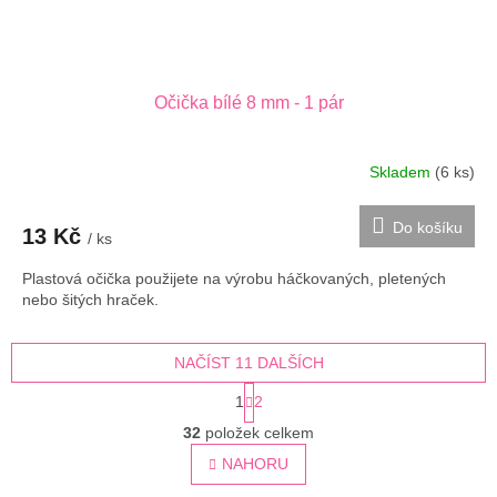
Očička bílé 8 mm - 1 pár
Skladem
(6 ks)
Do košíku
13 Kč
/ ks
Plastová očička použijete na výrobu háčkovaných, pletených
nebo šitých hraček.
NAČÍST 11 DALŠÍCH
S
1
2
t
O
r
32
položek celkem
v
á
l
NAHORU
n
á
k