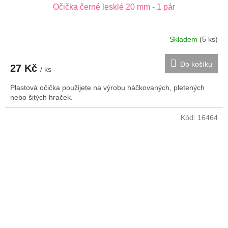
Očička černé lesklé 20 mm - 1 pár
Skladem
(5 ks)
Do košíku
27 Kč
/ ks
Plastová očička použijete na výrobu háčkovaných, pletených
nebo šitých hraček.
Kód:
16464