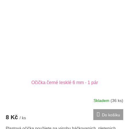
Očička černé lesklé 6 mm - 1 pár
Skladem
(36 ks)
Do košíku
8 Kč
/ ks
Plastová očička použijete na výrobu háčkovaných, pletených