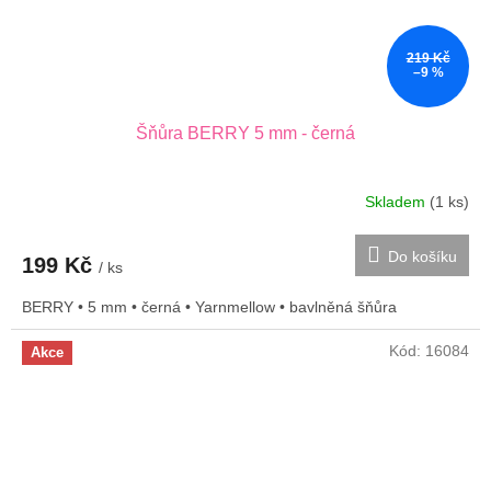
219 Kč
–9 %
Šňůra BERRY 5 mm - černá
Skladem
(1 ks)
Do košíku
199 Kč
/ ks
BERRY • 5 mm • černá • Yarnmellow • bavlněná šňůra
Kód:
16084
Akce