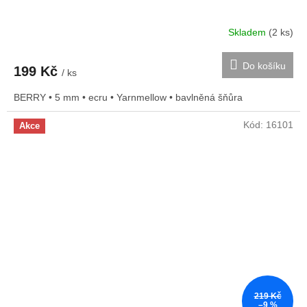
Skladem
(2 ks)
Do košíku
199 Kč
/ ks
BERRY • 5 mm • ecru • Yarnmellow • bavlněná šňůra
Kód:
16101
Akce
219 Kč
–9 %