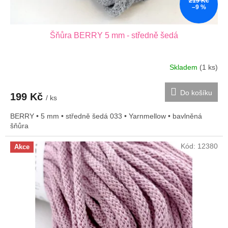
219 Kč
–9 %
Šňůra BERRY 5 mm - středně šedá
Skladem
(1 ks)
Do košíku
199 Kč
/ ks
BERRY • 5 mm • středně šedá 033 • Yarnmellow • bavlněná
šňůra
Kód:
12380
Akce