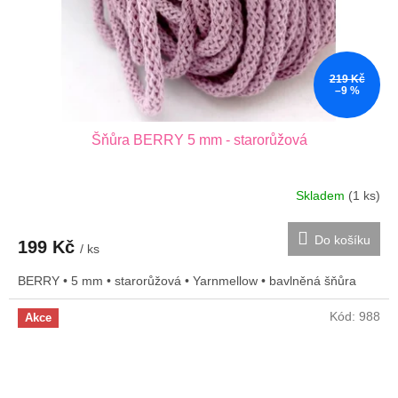
219 Kč
–9 %
Šňůra BERRY 5 mm - starorůžová
Skladem
(1 ks)
Do košíku
199 Kč
/ ks
BERRY • 5 mm • starorůžová • Yarnmellow • bavlněná šňůra
Kód:
988
Akce