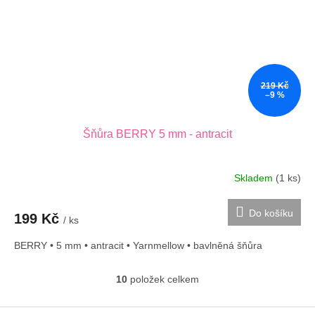
219 Kč
–9 %
Šňůra BERRY 5 mm - antracit
Skladem
(1 ks)
Do košíku
199 Kč
/ ks
BERRY • 5 mm • antracit • Yarnmellow • bavlněná šňůra
10
položek celkem
O
v
l
Z