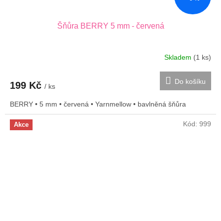
Šňůra BERRY 5 mm - červená
Skladem
(1 ks)
Do košíku
199 Kč
/ ks
BERRY • 5 mm • červená • Yarnmellow • bavlněná šňůra
Kód:
999
Akce