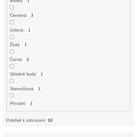
Modrá
1
Červená
2
Zelená
1
Žlutá
1
Černá
2
Středně šedá
1
Starorůžová
1
Přírodní
1
Položek k zobrazení:
10
Ř