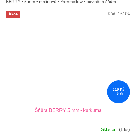
BERRY • 5 mm • malinová • Yarnmellow • bavlněná šňůra
Kód:
16104
Akce
219 Kč
–9 %
Šňůra BERRY 5 mm - kurkuma
Skladem
(1 ks)