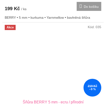
Do košíku
199 Kč
/ ks
BERRY • 5 mm • kurkuma • Yarnmellow • bavlněná šňůra
Kód:
035
Akce
219 Kč
–9 %
Šňůra BERRY 5 mm - ecru / přírodní