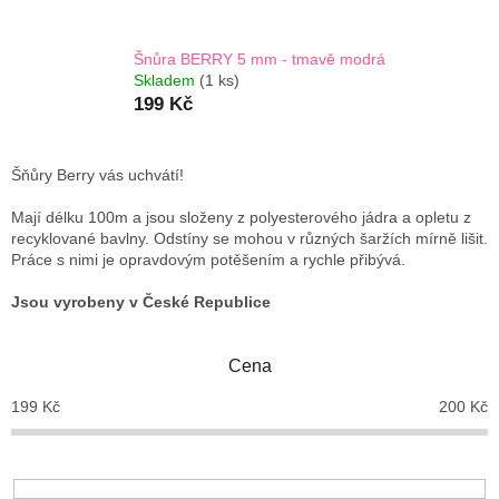
Šnůra BERRY 5 mm - tmavě modrá
Skladem
(1 ks)
199 Kč
Šňůry Berry vás uchvátí!
Mají délku 100m a jsou složeny z polyesterového jádra a opletu z
recyklované bavlny. Odstíny se mohou v různých šaržích mírně lišit.
Práce s nimi je opravdovým potěšením a rychle přibývá.
Jsou vyrobeny v České Republice
Cena
199
Kč
200
Kč