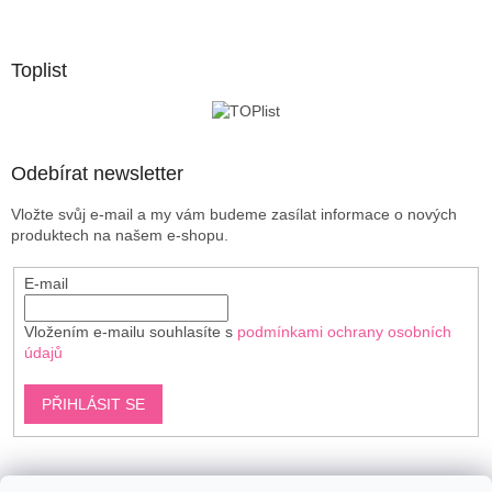
á
á
d
p
a
a
Toplist
c
t
í
í
p
r
v
Odebírat newsletter
k
y
Vložte svůj e-mail a my vám budeme zasílat informace o nových
v
produktech na našem e-shopu.
ý
p
E-mail
i
s
u
Vložením e-mailu souhlasíte s
podmínkami ochrany osobních
údajů
PŘIHLÁSIT SE
Shoptet.cz