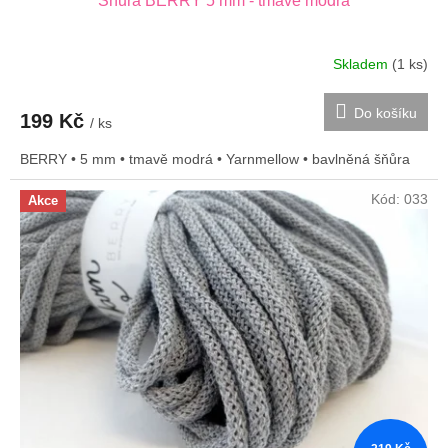
Šnůra BERRY 5 mm - tmavě modrá
Skladem
(1 ks)
Do košíku
199 Kč
/ ks
BERRY • 5 mm • tmavě modrá • Yarnmellow • bavlněná šňůra
Kód:
033
Akce