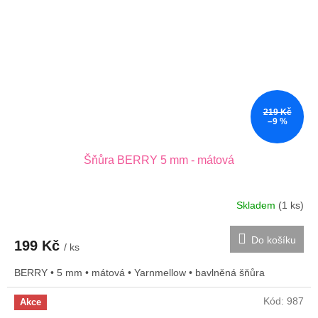
219 Kč
–9 %
Šňůra BERRY 5 mm - mátová
Skladem
(1 ks)
Do košíku
199 Kč
/ ks
BERRY • 5 mm • mátová • Yarnmellow • bavlněná šňůra
Kód:
987
Akce