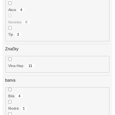
Akce
4
Novinka
0
Tip
2
Značky
Vlna-Hep
11
barva
Bílá
4
Modrá
1