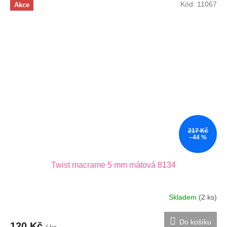
Kód:
11067
Akce
217 Kč
–44 %
Twist macrame 5 mm mátová 8134
Skladem
(2 ks)
Do košíku
120 Kč