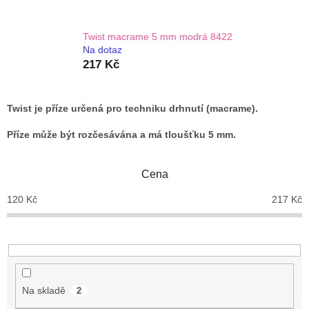
Twist macrame 5 mm modrá 8422
Na dotaz
217 Kč
Twist je příze určená pro techniku drhnutí (macrame).
Příze může být rozčesávána a má tloušťku 5 mm.
Cena
120
Kč
217
Kč
Na skladě
2