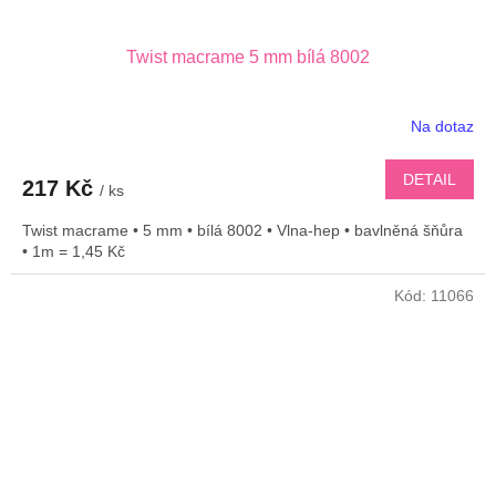
Twist macrame 5 mm bílá 8002
Na dotaz
DETAIL
217 Kč
/ ks
Twist macrame • 5 mm • bílá 8002 • Vlna-hep • bavlněná šňůra
• 1m = 1,45 Kč
Kód:
11066