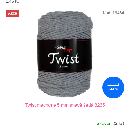
1,45 Kč
Kód:
19434
Akce
217 Kč
–44 %
Twist macrame 5 mm tmavě šedá 8235
Skladem
(2 ks)