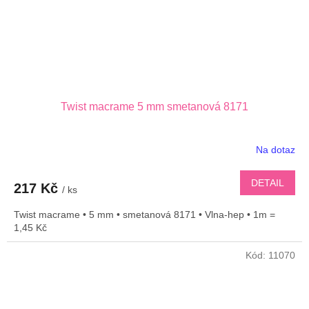
Twist macrame 5 mm smetanová 8171
Na dotaz
DETAIL
217 Kč
/ ks
Twist macrame • 5 mm • smetanová 8171 • Vlna-hep • 1m =
1,45 Kč
Kód:
11070