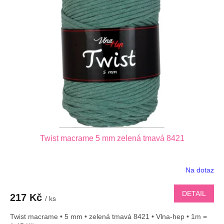
i
d
s
u
p
k
r
t
o
ů
d
u
k
t
ů
Twist macrame 5 mm zelená tmavá 8421
Na dotaz
DETAIL
217 Kč
/ ks
Twist macrame • 5 mm • zelená tmavá 8421 • Vlna-hep • 1m =