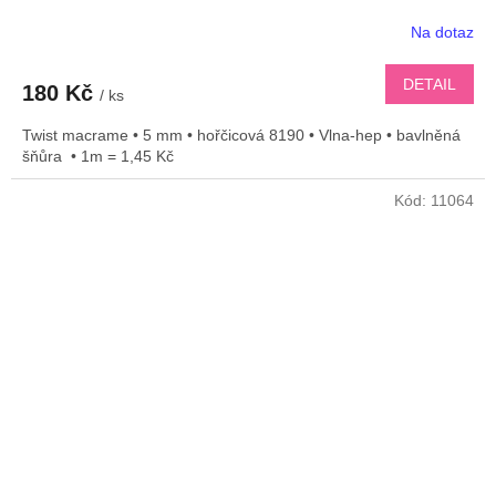
Na dotaz
DETAIL
180 Kč
/ ks
Twist macrame • 5 mm • hořčicová 8190 • Vlna-hep • bavlněná
šňůra • 1m = 1,45 Kč
Kód:
11064