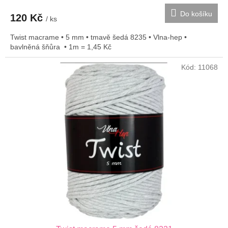
Do košíku
120 Kč
/ ks
Twist macrame • 5 mm • tmavě šedá 8235 • Vlna-hep •
bavlněná šňůra • 1m = 1,45 Kč
Kód:
11068