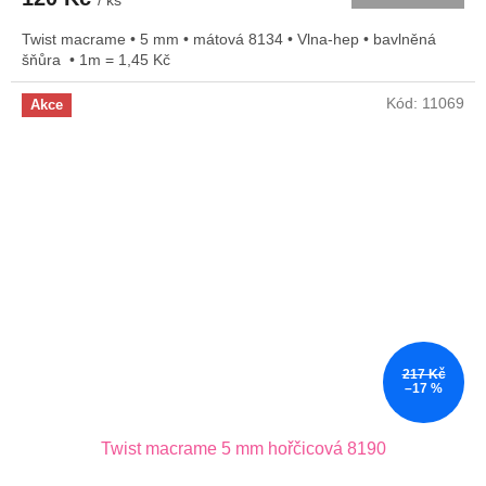
/ ks
Twist macrame • 5 mm • mátová 8134 • Vlna-hep • bavlněná
šňůra • 1m = 1,45 Kč
Kód:
11069
Akce
217 Kč
–17 %
Twist macrame 5 mm hořčicová 8190