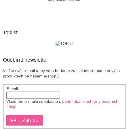
O
v
l
Z
á
á
d
p
a
a
Toplist
c
t
í
í
p
r
v
Odebírat newsletter
k
y
Vložte svůj e-mail a my vám budeme zasílat informace o nových
v
produktech na našem e-shopu.
ý
p
E-mail
i
s
u
Vložením e-mailu souhlasíte s
podmínkami ochrany osobních
údajů
PŘIHLÁSIT SE