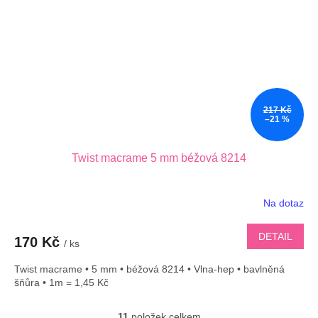
217 Kč
–21 %
Twist macrame 5 mm béžová 8214
Na dotaz
DETAIL
170 Kč
/ ks
Twist macrame • 5 mm • béžová 8214 • Vlna-hep • bavlněná
šňůra • 1m = 1,45 Kč
11
položek celkem