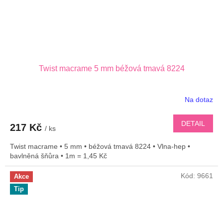
Twist macrame 5 mm béžová tmavá 8224
Na dotaz
DETAIL
217 Kč
/ ks
Twist macrame • 5 mm • béžová tmavá 8224 • Vlna-hep •
bavlněná šňůra • 1m = 1,45 Kč
Kód:
9661
Akce
Tip