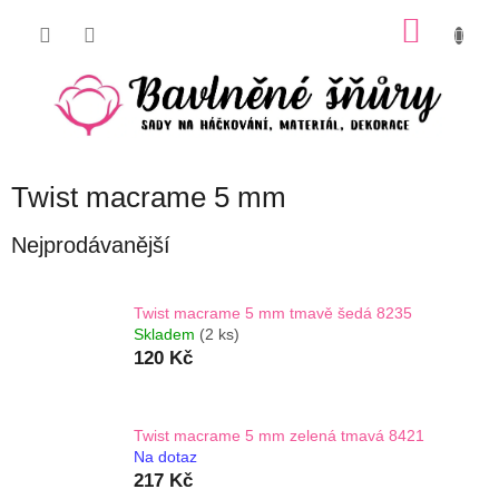
Přejít
NÁKU
na
obsah
KOŠÍK
Twist macrame 5 mm
Nejprodávanější
Twist macrame 5 mm tmavě šedá 8235
Skladem
(2 ks)
120 Kč
Twist macrame 5 mm zelená tmavá 8421
Na dotaz
217 Kč