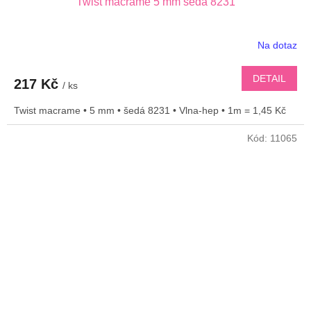
Twist macrame 5 mm šedá 8231
Na dotaz
DETAIL
217 Kč
/ ks
Twist macrame • 5 mm • šedá 8231 • Vlna-hep • 1m = 1,45 Kč
Kód:
11065