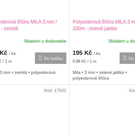
sterová šňůra MILA 3 mm /
Polyesterová šňůra MILA 3 m
- zemitá
200m - zelené jablko
Skladem u dodavatele
Skladem u do
 Kč
195 Kč
/ ks
/ ks
Do košíku
Do 
Měrná
č / 1 m
0,98 Kč / 1 m
cena:
 3 mm • zemitá • polyesterová
Mila • 3 mm • zelené jablko •
polyesterová šňůra
Kód:
17502
Kó