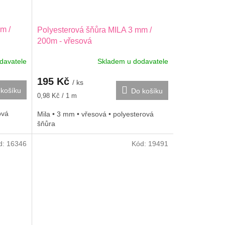
m /
Polyesterová šňůra MILA 3 mm /
200m - vřesová
davatele
Skladem u dodavatele
195 Kč
/ ks
košíku
Do košíku
Měrná
0,98 Kč / 1 m
cena:
ová
Mila • 3 mm • vřesová • polyesterová
šňůra
d:
16346
Kód:
19491