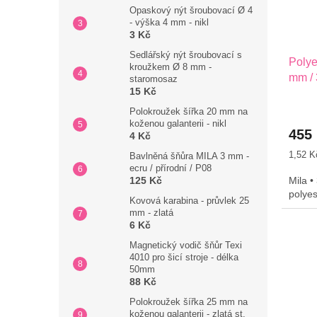
Opaskový nýt šroubovací Ø 4
- výška 4 mm - nikl
3 Kč
Sedlářský nýt šroubovací s
Poly
kroužkem Ø 8 mm -
mm / 
staromosaz
15 Kč
Polokroužek šířka 20 mm na
koženou galanterii - nikl
455
4 Kč
Měrná
1,52 K
Bavlněná šňůra MILA 3 mm -
cena:
ecru / přírodní / P08
Mila •
125 Kč
polye
Kovová karabina - průvlek 25
mm - zlatá
6 Kč
Magnetický vodič šňůr Texi
4010 pro šicí stroje - délka
50mm
88 Kč
Polokroužek šířka 25 mm na
koženou galanterii - zlatá st.