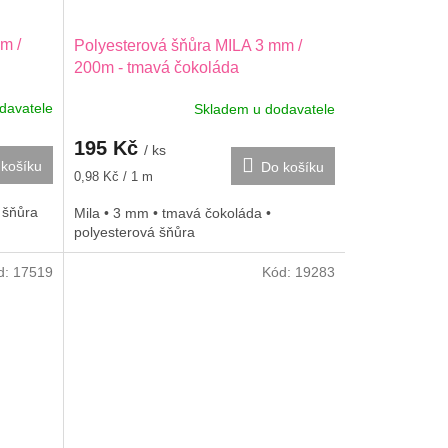
m /
Polyesterová šňůra MILA 3 mm /
200m - tmavá čokoláda
davatele
Skladem u dodavatele
195 Kč
/ ks
košíku
Do košíku
Měrná
0,98 Kč / 1 m
cena:
á šňůra
Mila • 3 mm • tmavá čokoláda •
polyesterová šňůra
d:
17519
Kód:
19283