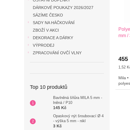
OSTATNÍ DOPLŇKY
r
u
DÁRKOVÉ POUKAZY 2026/2027
o
k
SÁZÍME ČESKO
d
t
SADY NA HÁČKOVÁNÍ
u
ů
Poly
k
ZBOŽÍ V AKCI
mm / 
t
DEKORACE A DÁRKY
ů
VÝPRODEJ
ZPRACOVÁNÍ OVČÍ VLNY
455
Měrná
1,52 K
cena:
Mila •
polye
Top 10 produktů
Bavlněná šňůra MILA 5 mm -
lněná / P10
145 Kč
Opaskový nýt šroubovací Ø 4
- výška 5 mm - nikl
3 Kč