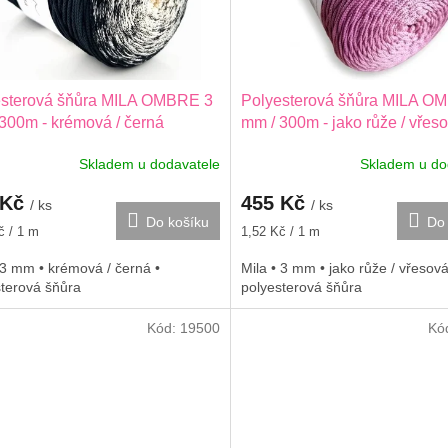
esterová šňůra MILA OMBRE 3
Polyesterová šňůra MILA O
300m - krémová / černá
mm / 300m - jako růže / vřes
Skladem u dodavatele
Skladem u do
 Kč
455 Kč
/ ks
/ ks
Do košíku
Do 
Měrná
č / 1 m
1,52 Kč / 1 m
cena:
 3 mm • krémová / černá •
Mila • 3 mm • jako růže / vřesová
sterová šňůra
polyesterová šňůra
Kód:
19500
Kó