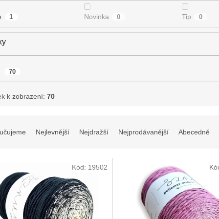
e
Novinka
Tip
1
0
0
ky
a
70
ek k zobrazení:
70
učujeme
Nejlevnější
Nejdražší
Nejprodávanější
Abecedně
Kód:
19502
Kó