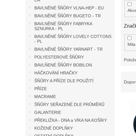
ČR
BAVLNĚNÉ ŠŇŮRY VLNA-HEP - EU
Akc
BAVLNĚNÉ ŠŇŮRY BUGETO - TR
BAVLNĚNÉ ŠŇŮRY FABRYKA
Znač
SZNURKA - PL
BAVLNĚNÉ ŠŇŮRY LOVELY COTTONS
- PL
Mil
BAVLNĚNÉ ŠŇŮRY YARNART - TR
POLYESTEROVÉ ŠŇŮRY
Polož
BAVLŇENÉ ŠŇŮRY BOBILON
HÁČKOVÁNÍ HRAČKY
Ř
a
ŠŇŮRY A PŘÍZE DLE POUŽITÍ
Dopor
z
PŘÍZE
e
MACRAME
V
n
ŠŇŮRY SEŘAZENÉ DLE PRŮMĚRŮ
ý
í
GALANTERIE
p
p
i
PŘEKLIŽKA - DNA a VÍKA NA KOŠÍKY
r
s
o
KOŽENÉ DOPLŇKY
p
d