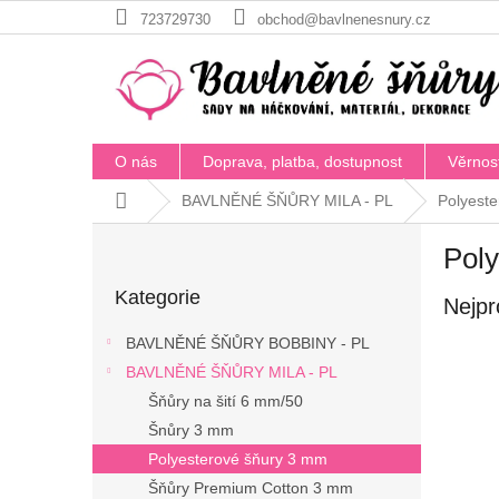
Přejít
723729730
obchod@bavlnenesnury.cz
na
obsah
O nás
Doprava, platba, dostupnost
Věrnos
Domů
BAVLNĚNÉ ŠŇŮRY MILA - PL
Polyest
P
Pol
o
Přeskočit
s
Kategorie
kategorie
Nejpr
t
r
BAVLNĚNÉ ŠŇŮRY BOBBINY - PL
a
BAVLNĚNÉ ŠŇŮRY MILA - PL
n
Šňůry na šití 6 mm/50
n
í
Šnůry 3 mm
p
Polyesterové šňury 3 mm
a
Šňůry Premium Cotton 3 mm