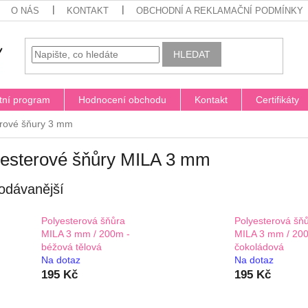
O NÁS
KONTAKT
OBCHODNÍ A REKLAMAČNÍ PODMÍNKY
HLEDAT
tní program
Hodnocení obchodu
Kontakt
Certifikáty
erové šňury 3 mm
yesterové šňůry MILA 3 mm
odávanější
Polyesterová šňůra
Polyesterová šň
MILA 3 mm / 200m -
MILA 3 mm / 20
béžová tělová
čokoládová
Na dotaz
Na dotaz
195 Kč
195 Kč