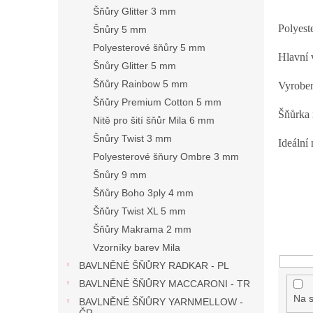
n
Šňůry Glitter 3 mm
e
Polyest
Šnůry 5 mm
l
Polyesterové šňůry 5 mm
Hlavní v
Šnůry Glitter 5 mm
Šňůry Rainbow 5 mm
Vyroben
Šňůry Premium Cotton 5 mm
Šňůrka 
Nitě pro šití šňůr Mila 6 mm
Šnůry Twist 3 mm
Ideální
Polyesterové šňury Ombre 3 mm
Šnůry 9 mm
Šňůry Boho 3ply 4 mm
Šňůry Twist XL 5 mm
Šňůry Makrama 2 mm
Vzorníky barev Mila
BAVLNĚNÉ ŠŇŮRY RADKAR - PL
BAVLNĚNÉ ŠŇŮRY MACCARONI - TR
Na s
BAVLNĚNÉ ŠŇŮRY YARNMELLOW -