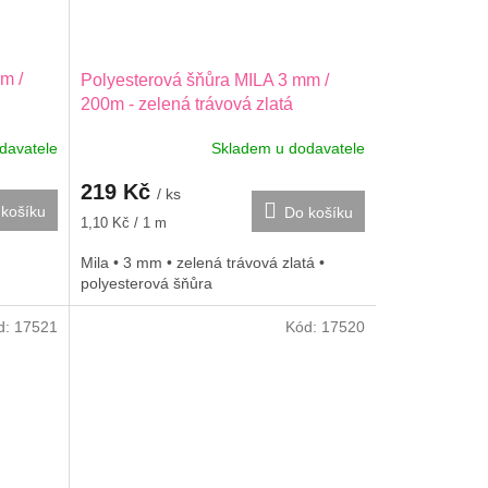
m /
Polyesterová šňůra MILA 3 mm /
200m - zelená trávová zlatá
davatele
Skladem u dodavatele
219 Kč
/ ks
košíku
Do košíku
Měrná
1,10 Kč / 1 m
cena:
Mila • 3 mm • zelená trávová zlatá •
polyesterová šňůra
d:
17521
Kód:
17520