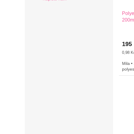
Polye
200m 
195
Měrná
0,98 K
cena:
Mila •
polye