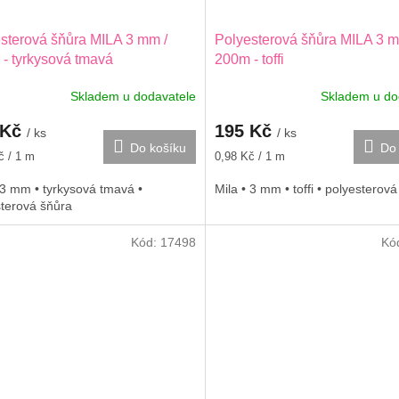
sterová šňůra MILA 3 mm /
Polyesterová šňůra MILA 3 m
- tyrkysová tmavá
200m - toffi
Skladem u dodavatele
Skladem u do
 Kč
195 Kč
/ ks
/ ks
Do košíku
Do 
Měrná
č / 1 m
0,98 Kč / 1 m
cena:
 3 mm • tyrkysová tmavá •
Mila • 3 mm • toffi • polyesterov
sterová šňůra
Kód:
17498
Kó