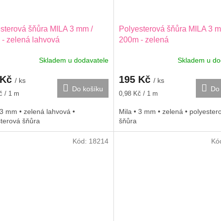
sterová šňůra MILA 3 mm /
Polyesterová šňůra MILA 3 m
- zelená lahvová
200m - zelená
Skladem u dodavatele
Skladem u do
 Kč
195 Kč
/ ks
/ ks
Do košíku
Do 
Měrná
č / 1 m
0,98 Kč / 1 m
cena:
 3 mm • zelená lahvová •
Mila • 3 mm • zelená • polyester
sterová šňůra
šňůra
Kód:
18214
Kó