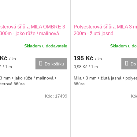
esterová šňůra MILA OMBRE 3
Polyesterová šňůra MILA 3 m
300m - jako růže / malinová
200m - žlutá jasná
Skladem u dodavatele
Skladem u do
 Kč
195 Kč
/ ks
/ ks
Do košíku
Do 
Měrná
č / 1 m
0,98 Kč / 1 m
cena:
 3 mm • jako růže / malinová •
Mila • 3 mm • žlutá jasná • polye
sterová šňůra
šňůra
Kód:
17499
Kó