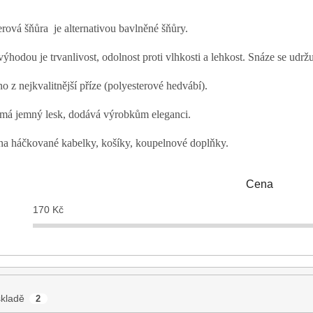
erová šňůra je alternativou bavlněné šňůry.
ýhodou je trvanlivost, odolnost proti vlhkosti a lehkost. Snáze se udržuj
o z nejkvalitnější příze (polyesterové hedvábí).
má jemný lesk, dodává výrobkům eleganci.
 na háčkované kabelky, košíky, koupelnové doplňky.
Cena
170
Kč
kladě
2