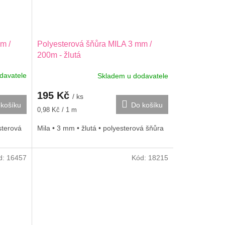
m /
Polyesterová šňůra MILA 3 mm /
200m - žlutá
davatele
Skladem u dodavatele
195 Kč
/ ks
košíku
Do košíku
Měrná
0,98 Kč / 1 m
cena:
sterová
Mila • 3 mm • žlutá • polyesterová šňůra
d:
16457
Kód:
18215