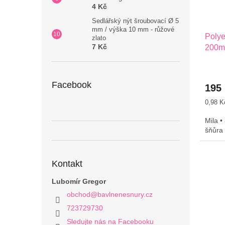
4 Kč
Sedlářský nýt šroubovací Ø 5
mm / výška 10 mm - růžové
Polye
zlato
7 Kč
200m 
Facebook
195
Měrná
0,98 K
cena:
Mila •
šňůra
Kontakt
Lubomír Gregor
obchod
@
bavlnenesnury.cz
723729730
Sledujte nás na Facebooku