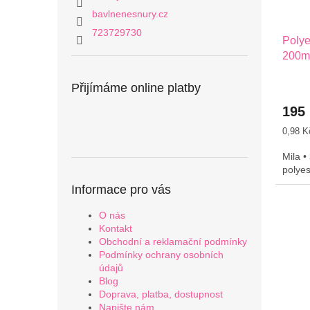
bavlnenesnury.cz
723729730
Polye
200m 
Přijímáme online platby
195
Měrná
0,98 K
cena:
Mila •
polye
Informace pro vás
O nás
Kontakt
Obchodní a reklamační podmínky
Podmínky ochrany osobních
údajů
Blog
Doprava, platba, dostupnost
Napište nám