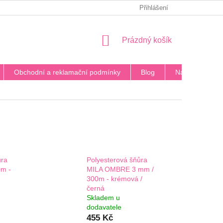
PODMÍNKY OCHRANY OSOBNÍCH ÚDAJŮ
Přihlášení
BLOG
DOPRA
NÁKUPNÍ
Prázdný košík
KOŠÍK
Obchodní a reklamační podmínky
Blog
Napište nám
ůra
Polyesterová šňůra
0m -
MILA OMBRE 3 mm /
300m - krémová /
černá
Skladem u
dodavatele
455 Kč