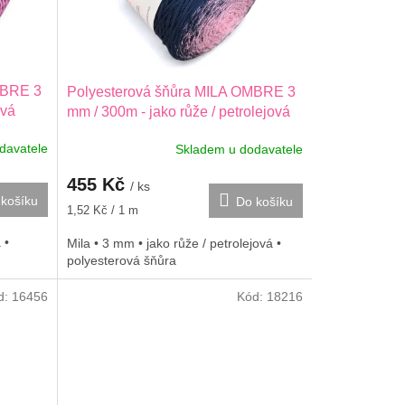
MBRE 3
Polyesterová šňůra MILA OMBRE 3
ová
mm / 300m - jako růže / petrolejová
davatele
Skladem u dodavatele
455 Kč
/ ks
košíku
Do košíku
Měrná
1,52 Kč / 1 m
cena:
 •
Mila • 3 mm • jako růže / petrolejová •
polyesterová šňůra
d:
16456
Kód:
18216