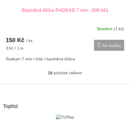
Bavlněná šňůra RADKAR 7 mm - 000 bílá
Skladem
(1 ks)
150 Kč
/ ks
Do košíku
Měrná
3 Kč / 1 m
cena:
Radkar• 7 mm • bílá • bavlněná šňůra
18
položek celkem
O
v
l
Z
á
á
d
p
a
a
Toplist
c
t
í
í
p
r