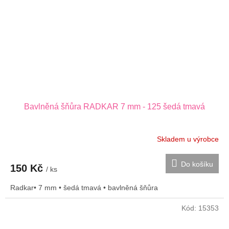
Bavlněná šňůra RADKAR 7 mm - 125 šedá tmavá
Skladem u výrobce
Do košíku
150 Kč
/ ks
Radkar• 7 mm • šedá tmavá • bavlněná šňůra
Kód:
15353