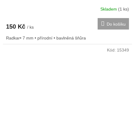
Skladem
(1 ks)
Do košíku
150 Kč
/ ks
Radkar• 7 mm • přírodní • bavlněná šňůra
Kód:
15349