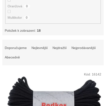
Oranžová
0
Multikolor
0
Položek k zobrazení:
18
Ř
a
Doporučujeme
Nejlevnější
Nejdražší
Nejprodávanější
z
e
Abecedně
n
í
V
p
Kód:
16142
ý
r
p
o
i
d
s
u
p
k
r
t