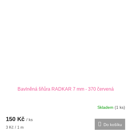
Bavlněná šňůra RADKAR 7 mm - 370 červená
Skladem
(1 ks)
150 Kč
/ ks
Do košíku
Měrná
3 Kč / 1 m