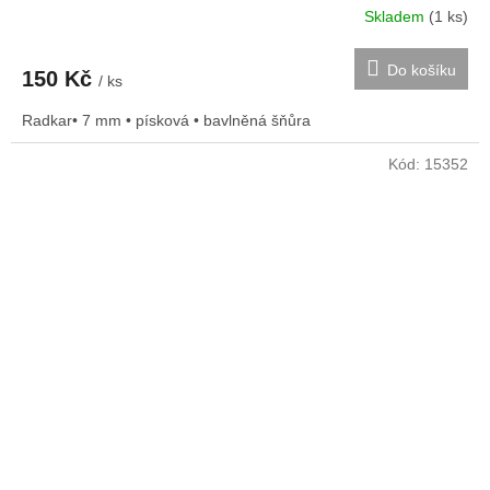
Skladem
(1 ks)
Do košíku
150 Kč
/ ks
Radkar• 7 mm • písková • bavlněná šňůra
Kód:
15352