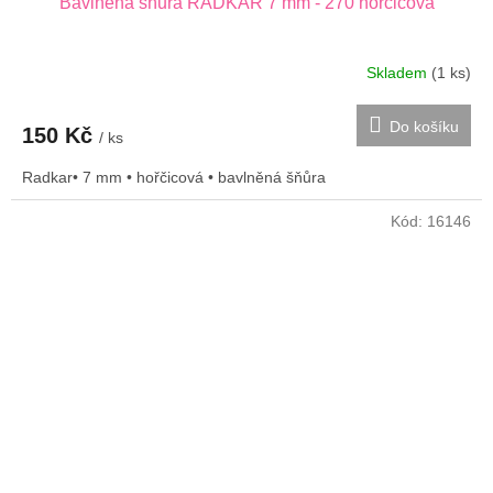
Bavlněná šňůra RADKAR 7 mm - 270 hořčicová
Skladem
(1 ks)
Do košíku
150 Kč
/ ks
Radkar• 7 mm • hořčicová • bavlněná šňůra
Kód:
16146