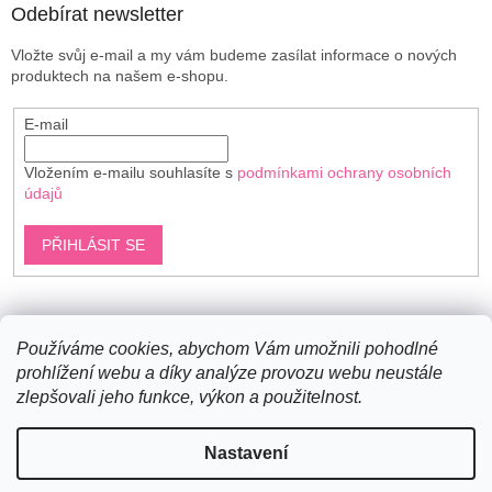
v
Odebírat newsletter
k
y
Vložte svůj e-mail a my vám budeme zasílat informace o nových
v
produktech na našem e-shopu.
ý
p
E-mail
i
s
u
Vložením e-mailu souhlasíte s
podmínkami ochrany osobních
údajů
PŘIHLÁSIT SE
Shoptet.cz
Používáme cookies, abychom Vám umožnili pohodlné
prohlížení webu a díky analýze provozu webu neustále
zlepšovali jeho funkce, výkon a použitelnost.
Vytvořil Shoptet
Nastavení