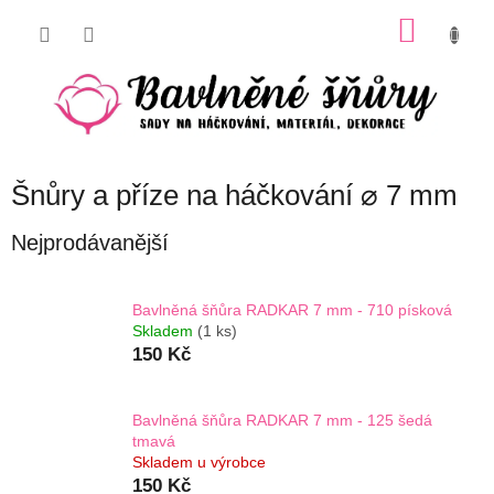
Přejít
NÁKU
na
obsah
KOŠÍK
Šnůry a příze na háčkování ⌀ 7 mm
Nejprodávanější
Bavlněná šňůra RADKAR 7 mm - 710 písková
Skladem
(1 ks)
150 Kč
Bavlněná šňůra RADKAR 7 mm - 125 šedá
tmavá
Skladem u výrobce
150 Kč