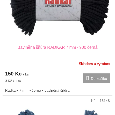
o
ů
d
u
k
t
ů
Bavlněná šňůra RADKAR 7 mm - 900 černá
Skladem u výrobce
150 Kč
/ ks
Do košíku
Měrná
3 Kč / 1 m
cena:
Radkar• 7 mm • černá • bavlněná šňůra
Kód:
16148