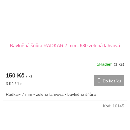
Bavlněná šňůra RADKAR 7 mm - 680 zelená lahvová
Skladem
(1 ks)
150 Kč
/ ks
Do košíku
Měrná
3 Kč / 1 m
cena:
Radkar• 7 mm • zelená lahvová • bavlněná šňůra
Kód:
16145