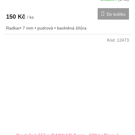
Do košíku
150 Kč
/ ks
Radkar• 7 mm • pudrová • bavlněná šňůra
Kód:
12473