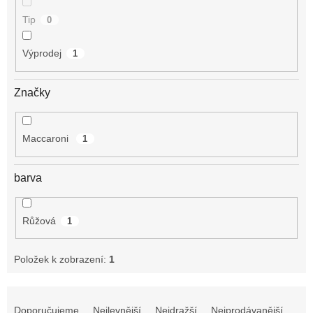
Tip
0
Výprodej
1
Značky
Maccaroni
1
barva
Růžová
1
Položek k zobrazení:
1
Ř
a
Doporučujeme
Nejlevnější
Nejdražší
Nejprodávanější