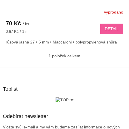
Vyprodáno
70 Kč
/ ks
DETAIL
Měrná
0,67 Kč / 1 m
cena:
růžová jasná 27 • 5 mm • Maccaroni • polypropylenová šňůra
1
položek celkem
O
v
l
Z
á
á
d
p
a
a
Toplist
c
t
í
í
p
r
v
Odebírat newsletter
k
y
Vložte svůj e-mail a my vám budeme zasílat informace o nových