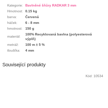
Kategorie
:
Bavlněné šňůry RADKAR 3 mm
Hmotnost
:
0.15 kg
barva
:
Červená
háček
:
6 - 8 mm
hmotnost
:
150 g
100% Recyklovaná bavlna (polyesterová
materiál
:
výplň)
metráž
:
100 m ± 5 %
tloušťka
:
4 mm
Související produkty
Kód:
10534