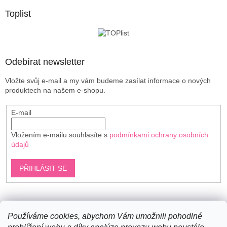
p
a
Toplist
t
í
Odebírat newsletter
Vložte svůj e-mail a my vám budeme zasílat informace o nových
produktech na našem e-shopu.
E-mail
Vložením e-mailu souhlasíte s
podmínkami ochrany osobních
údajů
PŘIHLÁSIT SE
Shoptet.cz
Používáme cookies, abychom Vám umožnili pohodlné