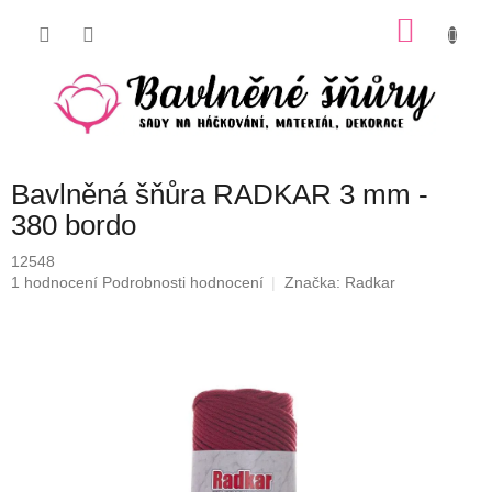
Přejít
NÁKU
na
obsah
KOŠÍK
Bavlněná šňůra RADKAR 3 mm -
380 bordo
12548
Průměrné
1 hodnocení
Podrobnosti hodnocení
Značka:
Radkar
hodnocení
produktu
je
5,0
z
5
hvězdiček.