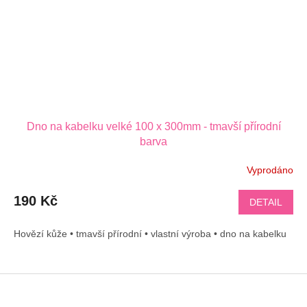
Dno na kabelku velké 100 x 300mm - tmavší přírodní
barva
Vyprodáno
190 Kč
DETAIL
Hovězí kůže • tmavší přírodní • vlastní výroba • dno na kabelku
Z
á