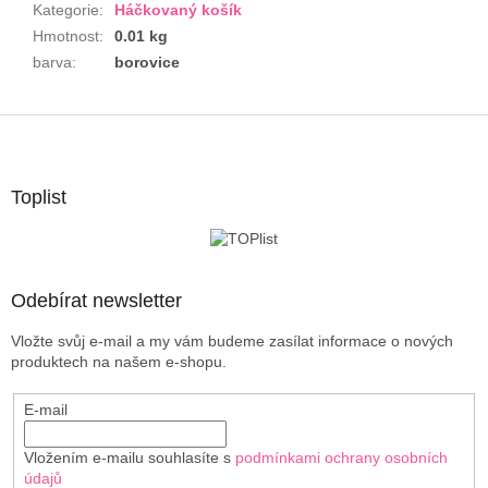
Kategorie
:
Háčkovaný košík
Hmotnost
:
0.01 kg
barva
:
borovice
Z
á
p
a
Toplist
t
í
Odebírat newsletter
Vložte svůj e-mail a my vám budeme zasílat informace o nových
produktech na našem e-shopu.
E-mail
Vložením e-mailu souhlasíte s
podmínkami ochrany osobních
údajů