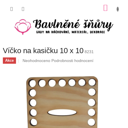
Přejít
NÁKU
na
obsah
KOŠÍK
Víčko na kasičku 10 x 10
8231
Průměrné
Neohodnoceno
Podrobnosti hodnocení
Akce
hodnocení
produktu
je
0,0
z
5
hvězdiček.