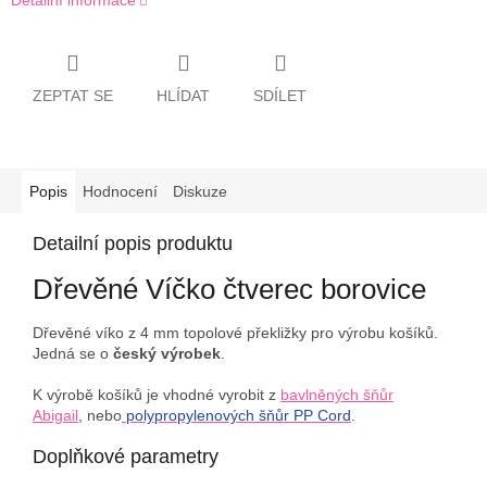
Detailní informace
ZEPTAT SE
HLÍDAT
SDÍLET
Popis
Hodnocení
Diskuze
Detailní popis produktu
Dřevěné Víčko čtverec borovice
Dřevěné víko z 4 mm topolové překližky pro výrobu košíků.
Jedná se o
český výrobek
.
K výrobě košíků je vhodné vyrobit z
bavlněných šňůr
Abigail
,
nebo
polypropylenových šňůr PP Cord
.
Doplňkové parametry