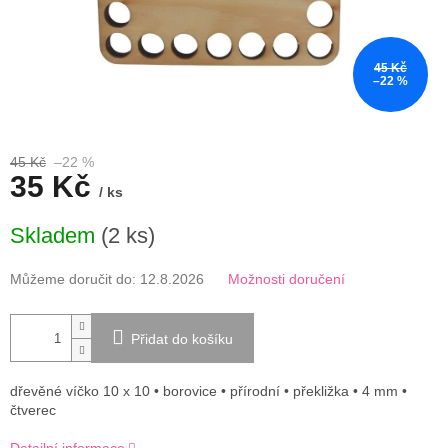
45 Kč
–22 %
45 Kč
–22 %
35 Kč
/ ks
Měrná
Skladem
(2 ks)
cena:
Můžeme doručit do:
12.8.2026
Možnosti doručení
Přidat do košíku
dřevěné víčko 10 x 10 • borovice • přírodní • překližka • 4 mm •
čtverec