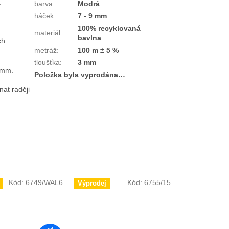
.
barva
:
Modrá
háček
:
7 - 9 mm
100% recyklovaná
materiál
:
bavlna
ch
metráž
:
100 m ± 5 %
tloušťka
:
3 mm
 mm.
Položka byla vyprodána…
nat raději
Kód:
6749/WAL6
Kód:
6755/15
Výprodej