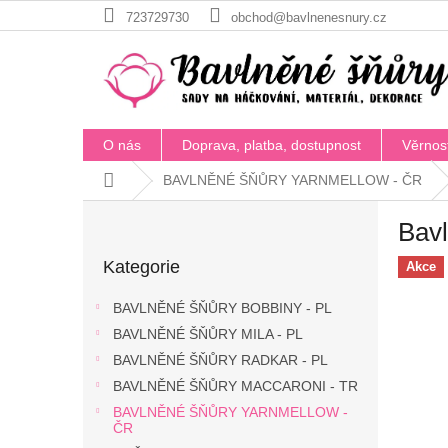
Přejít
723729730
obchod@bavlnenesnury.cz
na
obsah
O nás
Doprava, platba, dostupnost
Věrnos
Domů
BAVLNĚNÉ ŠŇŮRY YARNMELLOW - ČR
P
Bav
o
Přeskočit
s
Kategorie
kategorie
Akce
t
r
BAVLNĚNÉ ŠŇŮRY BOBBINY - PL
a
BAVLNĚNÉ ŠŇŮRY MILA - PL
n
BAVLNĚNÉ ŠŇŮRY RADKAR - PL
n
í
BAVLNĚNÉ ŠŇŮRY MACCARONI - TR
p
BAVLNĚNÉ ŠŇŮRY YARNMELLOW -
a
ČR