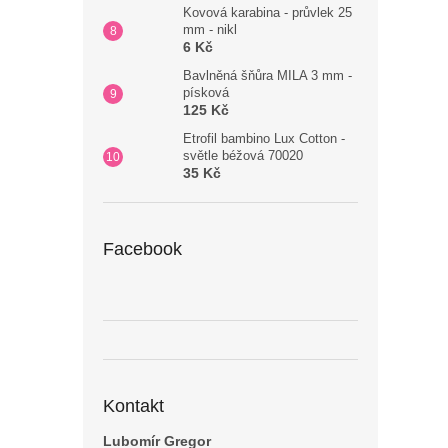
Kovová karabina - průvlek 25
mm - nikl
6 Kč
Bavlněná šňůra MILA 3 mm -
písková
125 Kč
Etrofil bambino Lux Cotton -
světle béžová 70020
35 Kč
Facebook
Kontakt
Lubomír Gregor