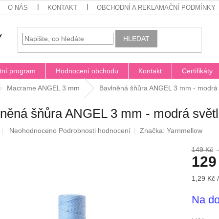
O NÁS
KONTAKT
OBCHODNÍ A REKLAMAČNÍ PODMÍNKY
HLEDAT
tní program
Hodnocení obchodu
Kontakt
Certifikáty
Macrame ANGEL 3 mm
Bavlněná šňůra ANGEL 3 mm - modrá 
lněná šňůra ANGEL 3 mm - modrá svět
Průměrné
Neohodnoceno
Podrobnosti hodnocení
Značka:
Yarnmellow
hodnocení
produktu
149 Kč
129
je
0,0
z
Měrná
1,29 Kč 
5
cena:
hvězdiček.
Na do