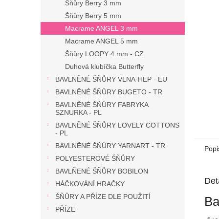
n
Šňůry Berry 3 mm
e
Šňůry Berry 5 mm
l
Macrame ANGEL 3 mm
Macrame ANGEL 5 mm
Šňůry LOOPY 4 mm - CZ
Duhová klubíčka Butterfly
BAVLNĚNÉ ŠŇŮRY VLNA-HEP - EU
BAVLNĚNÉ ŠŇŮRY BUGETO - TR
BAVLNĚNÉ ŠŇŮRY FABRYKA
SZNURKA - PL
BAVLNĚNÉ ŠŇŮRY LOVELY COTTONS
- PL
BAVLNĚNÉ ŠŇŮRY YARNART - TR
Popi
POLYESTEROVÉ ŠŇŮRY
BAVLŇENÉ ŠŇŮRY BOBILON
Det
HÁČKOVÁNÍ HRAČKY
ŠŇŮRY A PŘÍZE DLE POUŽITÍ
Ba
PŘÍZE