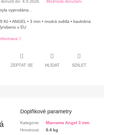
oručit do:
4.9.2026
Možnosti doručení
 byla vyprodána…
9 Kč • ANGEL • 3 mm • modrá světlá • bavlněná
Vyrobeno v EU
 informace
ZEPTAT SE
HLÍDAT
SDÍLET
Doplňkové parametry
á
Kategorie
:
Macrame Angel 3 mm
Hmotnost
:
0.4 kg