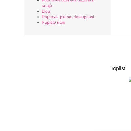
Podmínky ochrany osobních
údajů
Blog
Doprava, platba, dostupnost
Napište nám
Z
á
p
a
t
Toplist
í