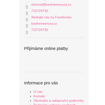
obchod
@
bavlnenesnury.cz
723729730
Sledujte nás na Facebooku
bavlnenesnury.cz
723729730
Přijímáme online platby
Informace pro vás
O nás
Kontakt
Obchodní a reklamační podmínky