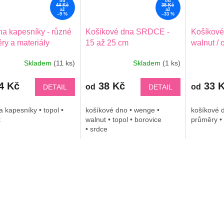
od
od
44 Kč
38 Kč
až
až
–9 %
–33 %
na kapesníky - různé
Košíkové dna SRDCE -
Košíkov
ry a materiály
15 až 25 cm
walnut / 
cm
Skladem
(11 ks)
Skladem
(1 ks)
4 Kč
38 Kč
33 
od
od
DETAIL
DETAIL
a kapesníky • topol •
košíkové dno • wenge •
košíkové d
t
walnut • topol • borovice
průměry • 
• srdce