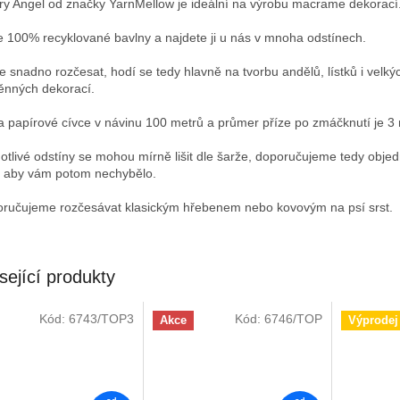
y Angel od značky YarnMellow je ideální na výrobu macrame dekorací
e 100% recyklované bavlny a najdete ji u nás v mnoha odstínech.
e snadno rozčesat, hodí se tedy hlavně na tvorbu andělů, lístků i velký
ěnných dekorací.
a papírové cívce v návinu 100 metrů a průmer příze po zmáčknutí je 3
otlivé odstíny se mohou mírně lišit dle šarže, doporučujeme tedy objed
, aby vám potom nechybělo.
ručujeme rozčesávat klasickým hřebenem nebo kovovým na psí srst.
sející produkty
Kód:
6743/TOP3
Kód:
6746/TOP
Akce
Výprodej