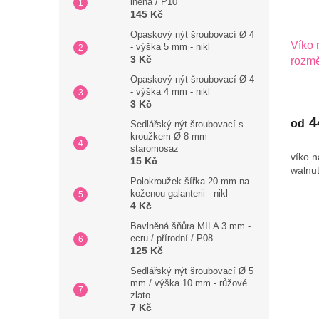
lněná / P10
145 Kč
Opaskový nýt šroubovací Ø 4
Víko 
- výška 5 mm - nikl
3 Kč
rozmě
Opaskový nýt šroubovací Ø 4
- výška 4 mm - nikl
3 Kč
4
od
Sedlářský nýt šroubovací s
kroužkem Ø 8 mm -
staromosaz
víko n
15 Kč
walnu
Polokroužek šířka 20 mm na
koženou galanterii - nikl
4 Kč
Bavlněná šňůra MILA 3 mm -
ecru / přírodní / P08
125 Kč
Sedlářský nýt šroubovací Ø 5
mm / výška 10 mm - růžové
zlato
7 Kč