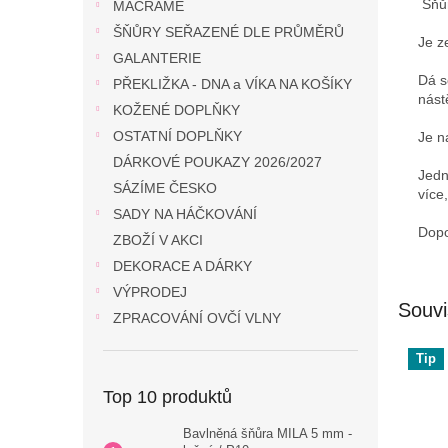
Šňůr
MACRAME
ŠŇŮRY SEŘAZENÉ DLE PRŮMĚRŮ
Je z
GALANTERIE
Dá s
PŘEKLIŽKA - DNA a VÍKA NA KOŠÍKY
nást
KOŽENÉ DOPLŇKY
OSTATNÍ DOPLŇKY
Je n
DÁRKOVÉ POUKAZY 2026/2027
Jedn
SÁZÍME ČESKO
více
SADY NA HÁČKOVÁNÍ
Dopo
ZBOŽÍ V AKCI
DEKORACE A DÁRKY
VÝPRODEJ
Souvi
ZPRACOVÁNÍ OVČÍ VLNY
Tip
Top 10 produktů
Bavlněná šňůra MILA 5 mm -