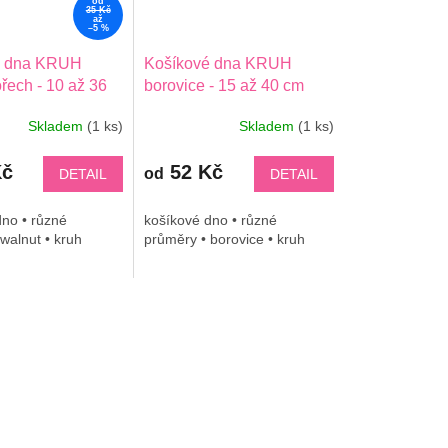
od
35 Kč
až
–5 %
é dna KRUH
Košíkové dna KRUH
ořech - 10 až 36
borovice - 15 až 40 cm
Skladem
(1 ks)
Skladem
(1 ks)
Kč
52 Kč
od
DETAIL
DETAIL
no • různé
košíkové dno • různé
walnut • kruh
průměry • borovice • kruh