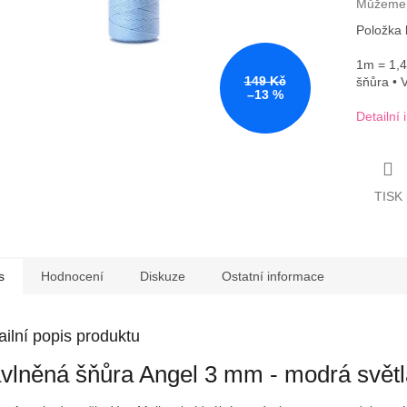
Můžeme d
Položka
1m = 1,4
149 Kč
šňůra • 
–13 %
Detailní
TISK
s
Hodnocení
Diskuze
Ostatní informace
ailní popis produktu
vlněná šňůra Angel 3 mm - modrá světl