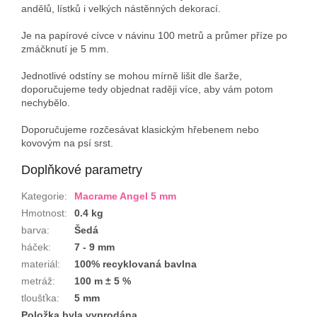
andělů, lístků i velkých nástěnných dekorací.
Je na papírové cívce v návinu 100 metrů a průmer příze po
zmáčknutí je 5 mm.
Jednotlivé odstíny se mohou mírně lišit dle šarže,
doporučujeme tedy objednat raději více, aby vám potom
nechybělo.
Doporučujeme rozčesávat klasickým hřebenem nebo
kovovým na psí srst.
Doplňkové parametry
Kategorie
:
Macrame Angel 5 mm
Hmotnost
:
0.4 kg
barva
:
Šedá
háček
:
7 - 9 mm
materiál
:
100% recyklovaná bavlna
metráž
:
100 m ± 5 %
tloušťka
:
5 mm
Položka byla vyprodána…