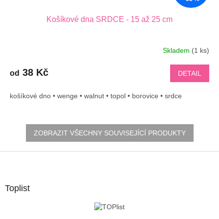
Košíkové dna SRDCE - 15 až 25 cm
Skladem
(1 ks)
38 Kč
od
DETAIL
košíkové dno • wenge • walnut • topol • borovice • srdce
ZOBRAZIT VŠECHNY SOUVISEJÍCÍ PRODUKTY
Z
á
p
a
Toplist
t
í