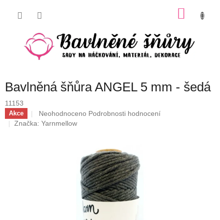
Přejít
NÁKU
na
obsah
KOŠÍK
Bavlněná šňůra ANGEL 5 mm - šedá
11153
Průměrné
Neohodnoceno
Podrobnosti hodnocení
Akce
hodnocení
Značka:
Yarnmellow
produktu
je
0,0
z
5
hvězdiček.