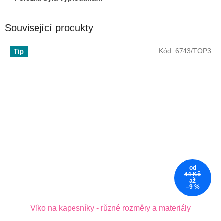
Související produkty
Kód:
6743/TOP3
Tip
od
44 Kč
až
–9 %
Víko na kapesníky - různé rozměry a materiály