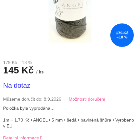
179 Kč
–18 %
179 Kč
–18 %
145 Kč
/ ks
Měrná
Na dotaz
cena:
Můžeme doručit do:
8.9.2026
Možnosti doručení
Položka byla vyprodána…
1m = 1,79 Kč • ANGEL • 5 mm • šedá • bavlněná šňůra • Vyrobeno
v EU
Detailní informace