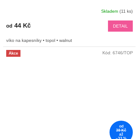
Skladem
(11 ks)
44 Kč
od
DETAIL
víko na kapesníky • topol • walnut
Kód:
6746/TOP
Akce
od
38 Kč
až
–33 %