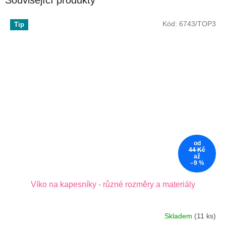
Související produkty
Kód:
6743/TOP3
Tip
od
44 Kč
až
–9 %
Víko na kapesníky - různé rozměry a materiály
Skladem
(11 ks)