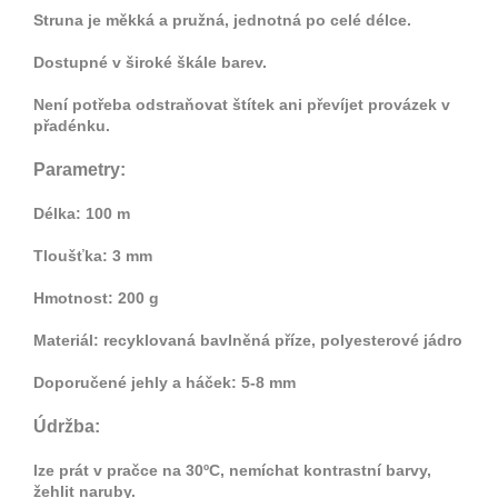
Struna je měkká a pružná, jednotná po celé délce.
Dostupné v široké škále barev.
Není potřeba odstraňovat štítek ani převíjet provázek v
přadénku.
Parametry:
Délka: 100 m
Tloušťka: 3 mm
Hmotnost: 200 g
Materiál: recyklovaná bavlněná příze, polyesterové jádro
Doporučené jehly a háček: 5-8 mm
Údržba:
lze prát v pračce na 30ºC, nemíchat kontrastní barvy,
žehlit naruby.