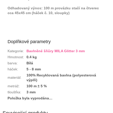
Odhadovaný výnos: 100 m provázku stačí na čtverec
cca 45x45 cm (háček č. 10, sloupky)
Doplňkové parametry
Kategorie
:
Bavlněné šňůry MILA Glitter 3 mm
Hmotnost
:
0.4 kg
barva
:
Bílá
háček
:
5 - 8 mm
100% Recyklovaná bavlna (polyesterová
materiál
:
výplň)
metráž
:
100 m ± 5 %
tloušťka
:
3 mm
Položka byla vyprodána…