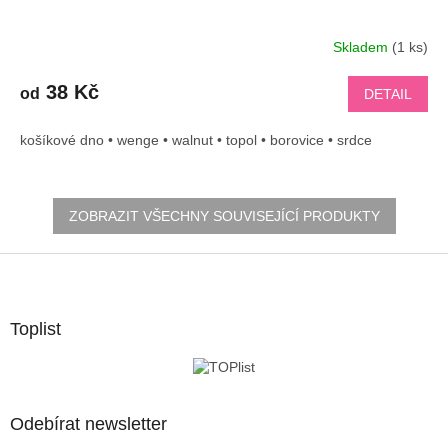
Skladem
(1 ks)
38 Kč
od
DETAIL
košíkové dno • wenge • walnut • topol • borovice • srdce
ZOBRAZIT VŠECHNY SOUVISEJÍCÍ PRODUKTY
Z
á
p
a
Toplist
t
í
Odebírat newsletter