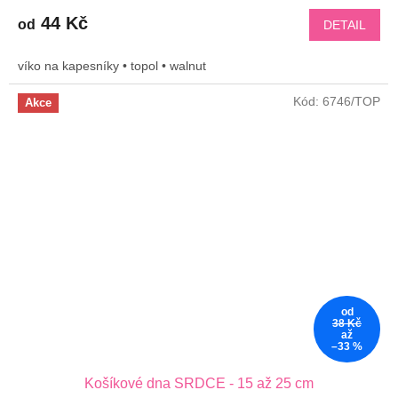
44 Kč
od
DETAIL
víko na kapesníky • topol • walnut
Kód:
6746/TOP
Akce
od
38 Kč
až
–33 %
Košíkové dna SRDCE - 15 až 25 cm