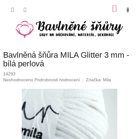
Přejít
NÁKU
na
obsah
KOŠÍK
Bavlněná šňůra MILA Glitter 3 mm -
bílá perlová
14293
Průměrné
Neohodnoceno
Podrobnosti hodnocení
Značka:
Mila
hodnocení
produktu
je
0,0
z
5
hvězdiček.