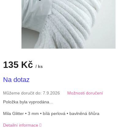
135 Kč
/ ks
Měrná
Na dotaz
cena:
Můžeme doručit do:
7.9.2026
Možnosti doručení
Položka byla vyprodána…
Mila Glitter • 3 mm • bílá perlová • bavlněná šňůra
Detailní informace