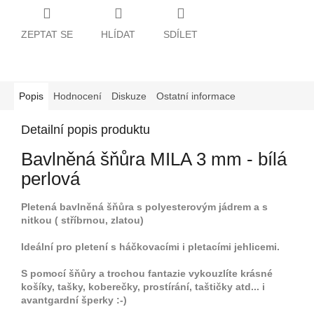
ZEPTAT SE
HLÍDAT
SDÍLET
Popis
Hodnocení
Diskuze
Ostatní informace
Detailní popis produktu
Bavlněná šňůra MILA 3 mm - bílá
perlová
Pletená bavlněná šňůra s polyesterovým jádrem a s
nitkou ( stříbrnou, zlatou)
Ideální pro pletení s háčkovacími i pletacími jehlicemi.
S pomocí šňůry a trochou fantazie vykouzlíte krásné
košíky, tašky, koberečky, prostírání, taštičky atd... i
avantgardní šperky :-)