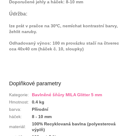
Doporučené jehly a háček: 8-10 mm
Údržba:
lze prát v pračce na 30ºC, nemíchat kontrastní barvy,
žehlit naruby.
Odhadovaný výnos: 100 m provázku stačí na čtverec
cca 40x40 cm (háček č. 10, sloupky)
Doplňkové parametry
Kategorie
:
Bavlněné šňůry MILA Glitter 5 mm
Hmotnost
:
0.4 kg
barva
:
Přírodní
háček
:
8 - 10 mm
100% Recyklovaná bavlna (polyesterová
materiál
:
výplň)