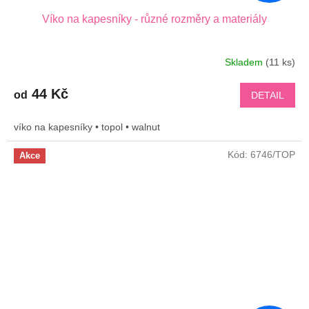
Víko na kapesníky - různé rozměry a materiály
Skladem
(11 ks)
44 Kč
od
DETAIL
víko na kapesníky • topol • walnut
Kód:
6746/TOP
Akce