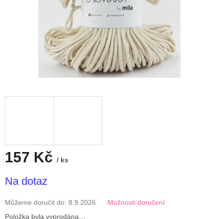
157 Kč
/ ks
Měrná
Na dotaz
cena:
Můžeme doručit do:
8.9.2026
Možnosti doručení
Položka byla vyprodána…