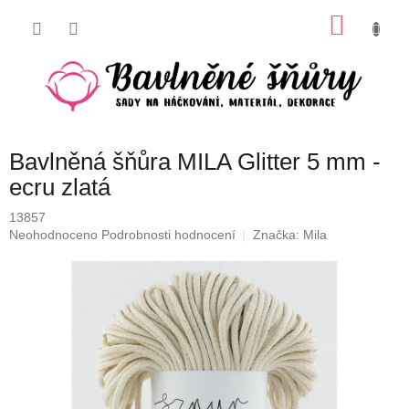
Přejít
NÁKU
na
obsah
KOŠÍK
Bavlněná šňůra MILA Glitter 5 mm -
ecru zlatá
13857
Průměrné
Neohodnoceno
Podrobnosti hodnocení
Značka:
Mila
hodnocení
produktu
je
0,0
z
5
hvězdiček.