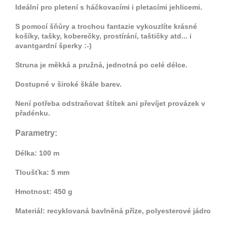
Ideální pro pletení s háčkovacími i pletacími jehlicemi.
S pomocí šňůry a trochou fantazie vykouzlíte krásné
košíky, tašky, koberečky, prostírání, taštičky atd... i
avantgardní šperky :-)
Struna je měkká a pružná, jednotná po celé délce.
Dostupné v široké škále barev.
Není potřeba odstraňovat štítek ani převíjet provázek v
přadénku.
Parametry:
Délka: 100 m
Tloušťka: 5 mm
Hmotnost: 450 g
Materiál: recyklovaná bavlněná příze, polyesterové jádro