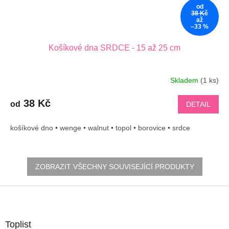
od
38 Kč
až
–33 %
Košíkové dna SRDCE - 15 až 25 cm
Skladem
(1 ks)
38 Kč
od
DETAIL
košíkové dno • wenge • walnut • topol • borovice • srdce
ZOBRAZIT VŠECHNY SOUVISEJÍCÍ PRODUKTY
Z
á
p
a
Toplist