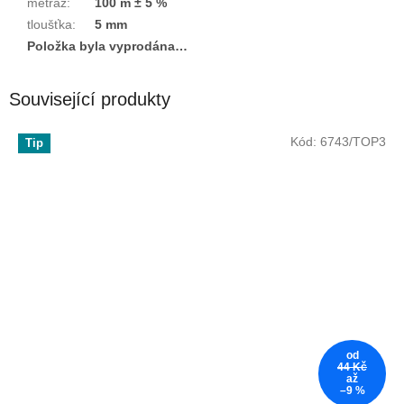
metráž
:
100 m ± 5 %
tloušťka
:
5 mm
Položka byla vyprodána…
Související produkty
Kód:
6743/TOP3
Tip
od
44 Kč
až
–9 %