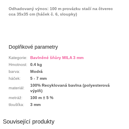
Odhadovaný výnos: 100 m provázku stačí na čtverec
cca 35x35 cm (háček č. 6, sloupky)
Doplňkové parametry
Kategorie
:
Bavlněné šňůry MILA 3 mm
Hmotnost
:
0.4 kg
barva
:
Modrá
háček
:
5 - 7 mm
100% Recyklovaná bavlna (polyesterová
materiál
:
výplň)
metráž
:
100 m ± 5 %
tloušťka
:
3 mm
Související produkty