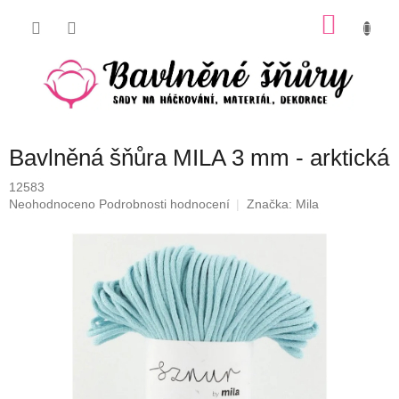
Přejít
NÁKU
na
obsah
KOŠÍK
Bavlněná šňůra MILA 3 mm - arktická
12583
Průměrné
Neohodnoceno
Podrobnosti hodnocení
Značka:
Mila
hodnocení
produktu
je
0,0
z
5
hvězdiček.