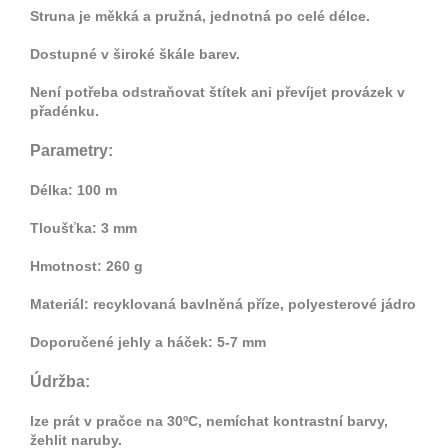
Struna je měkká a pružná, jednotná po celé délce.
Dostupné v široké škále barev.
Není potřeba odstraňovat štítek ani převíjet provázek v
přadénku.
Parametry:
Délka: 100 m
Tloušťka: 3 mm
Hmotnost: 260 g
Materiál: recyklovaná bavlněná příze, polyesterové jádro
Doporučené jehly a háček: 5-7 mm
Údržba:
lze prát v pračce na 30ºC, nemíchat kontrastní barvy,
žehlit naruby.