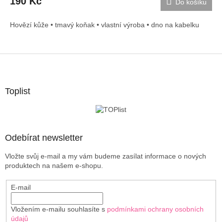
190 Kč
Do košíku
Hovězí kůže • tmavý koňak • vlastní výroba • dno na kabelku
Z
á
p
a
Toplist
t
í
Odebírat newsletter
Vložte svůj e-mail a my vám budeme zasílat informace o nových
produktech na našem e-shopu.
E-mail
Vložením e-mailu souhlasíte s
podmínkami ochrany osobních
údajů