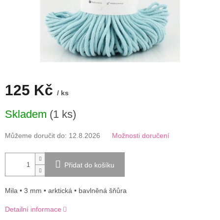
125 Kč
/ ks
Měrná
Skladem
(1 ks)
cena:
Můžeme doručit do:
12.8.2026
Možnosti doručení
Přidat do košíku
Mila • 3 mm • arktická • bavlněná šňůra
Detailní informace