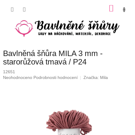
Přejít
NÁKU
na
obsah
KOŠÍK
Bavlněná šňůra MILA 3 mm -
starorůžová tmavá / P24
12651
Průměrné
Neohodnoceno
Podrobnosti hodnocení
Značka:
Mila
hodnocení
produktu
je
0,0
z
5
hvězdiček.