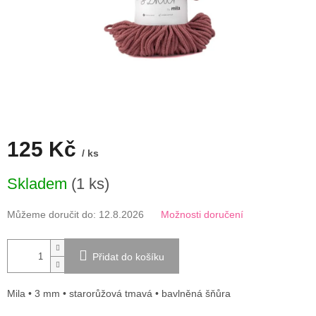
125 Kč
/ ks
Měrná
Skladem
(1 ks)
cena:
Můžeme doručit do:
12.8.2026
Možnosti doručení
Přidat do košíku
Mila • 3 mm • starorůžová tmavá • bavlněná šňůra