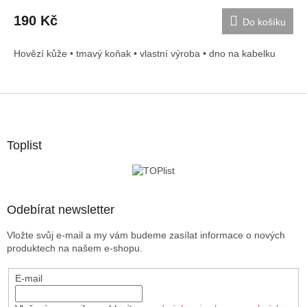
190 Kč
Do košíku
Hovězí kůže • tmavý koňak • vlastní výroba • dno na kabelku
Z
á
p
a
Toplist
t
í
Odebírat newsletter
Vložte svůj e-mail a my vám budeme zasílat informace o nových
produktech na našem e-shopu.
E-mail