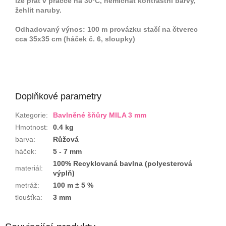
lze prát v pračce na 30ºC, nemíchat kontrastní barvy,
žehlit naruby.
Odhadovaný výnos: 100 m provázku stačí na čtverec
cca 35x35 cm (háček č. 6, sloupky)
Doplňkové parametry
Kategorie
:
Bavlněné šňůry MILA 3 mm
Hmotnost
:
0.4 kg
barva
:
Růžová
háček
:
5 - 7 mm
100% Recyklovaná bavlna (polyesterová
materiál
:
výplň)
metráž
:
100 m ± 5 %
tloušťka
:
3 mm