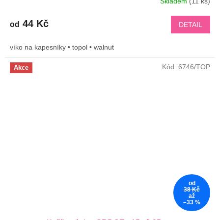
Skladem
(11 ks)
44 Kč
od
DETAIL
víko na kapesníky • topol • walnut
Kód:
6746/TOP
Akce
od
38 Kč
až
–33 %