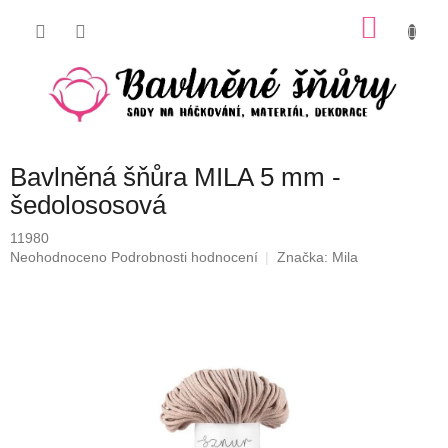
Přejít
NÁKU
na
obsah
KOŠÍK
Bavlněná šňůra MILA 5 mm -
šedolososová
11980
Průměrné
Neohodnoceno
Podrobnosti hodnocení
Značka:
Mila
hodnocení
produktu
je
0,0
z
5
hvězdiček.