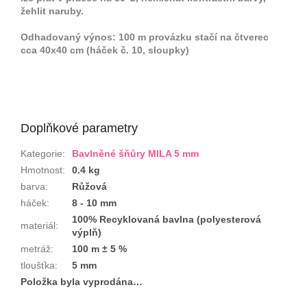
žehlit naruby.
Odhadovaný výnos: 100 m provázku stačí na čtverec
cca 40x40 cm (háček č. 10, sloupky)
Doplňkové parametry
Kategorie
:
Bavlněné šňůry MILA 5 mm
Hmotnost
:
0.4 kg
barva
:
Růžová
háček
:
8 - 10 mm
100% Recyklovaná bavlna (polyesterová
materiál
:
výplň)
metráž
:
100 m ± 5 %
tloušťka
:
5 mm
Položka byla vyprodána…