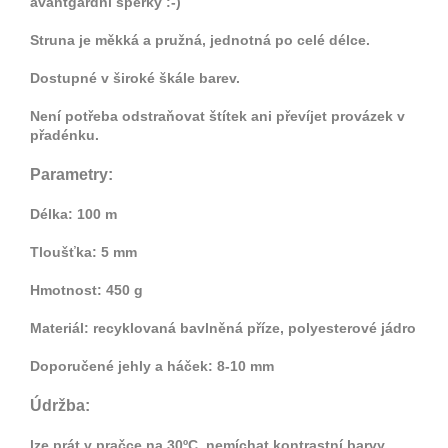
avantgardní šperky :-)
Struna je měkká a pružná, jednotná po celé délce.
Dostupné v široké škále barev.
Není potřeba odstraňovat štítek ani převíjet provázek v
přadénku.
Parametry:
Délka: 100 m
Tloušťka: 5 mm
Hmotnost: 450 g
Materiál: recyklovaná bavlněná příze, polyesterové jádro
Doporučené jehly a háček: 8-10 mm
Údržba:
lze prát v pračce na 30ºC, nemíchat kontrastní barvy,