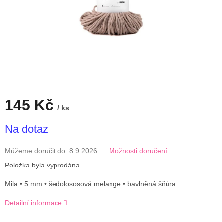
145 Kč
/ ks
Měrná
Na dotaz
cena:
Můžeme doručit do:
8.9.2026
Možnosti doručení
Položka byla vyprodána…
Mila • 5 mm • šedolososová melange • bavlněná šňůra
Detailní informace