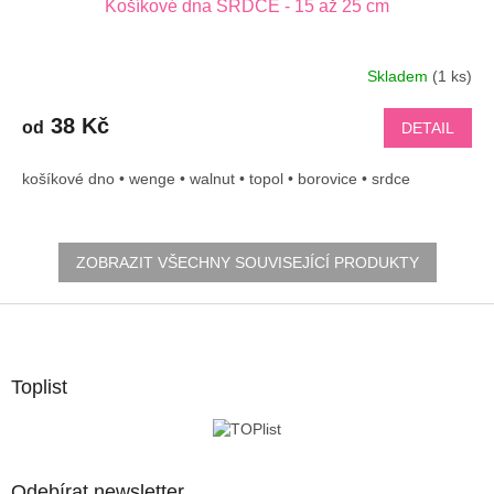
Košíkové dna SRDCE - 15 až 25 cm
Skladem
(1 ks)
38 Kč
od
DETAIL
košíkové dno • wenge • walnut • topol • borovice • srdce
ZOBRAZIT VŠECHNY SOUVISEJÍCÍ PRODUKTY
Z
á
p
a
Toplist
t
í
Odebírat newsletter