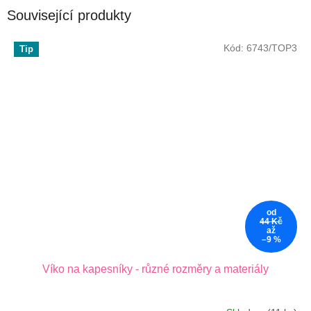
Související produkty
Kód:
6743/TOP3
Tip
od
44 Kč
až
–9 %
Víko na kapesníky - různé rozměry a materiály