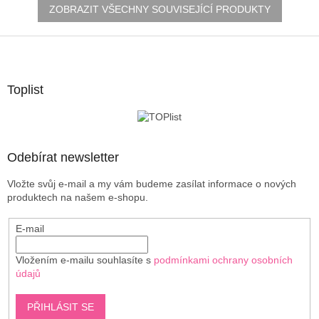
ZOBRAZIT VŠECHNY SOUVISEJÍCÍ PRODUKTY
Z
á
p
a
Toplist
t
í
Odebírat newsletter
Vložte svůj e-mail a my vám budeme zasílat informace o nových
produktech na našem e-shopu.
E-mail
Vložením e-mailu souhlasíte s
podmínkami ochrany osobních
údajů
PŘIHLÁSIT SE