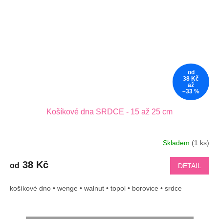
od
38 Kč
až
–33 %
Košíkové dna SRDCE - 15 až 25 cm
Skladem
(1 ks)
38 Kč
od
DETAIL
košíkové dno • wenge • walnut • topol • borovice • srdce