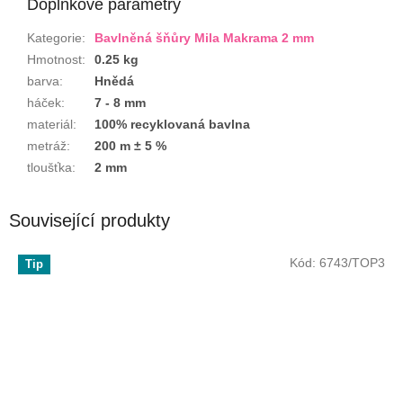
Doplňkové parametry
Kategorie
:
Bavlněná šňůry Mila Makrama 2 mm
Hmotnost
:
0.25 kg
barva
:
Hnědá
háček
:
7 - 8 mm
materiál
:
100% recyklovaná bavlna
metráž
:
200 m ± 5 %
tloušťka
:
2 mm
Související produkty
Kód:
6743/TOP3
Tip