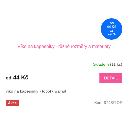
od
44 Kč
až
–9 %
Víko na kapesníky - různé rozměry a materiály
Skladem
(11 ks)
44 Kč
od
DETAIL
víko na kapesníky • topol • walnut
Kód:
6746/TOP
Akce