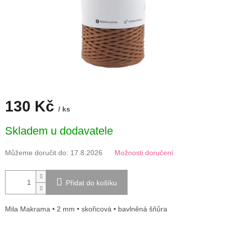
130 Kč
/ ks
Měrná
Skladem u dodavatele
cena:
Můžeme doručit do:
17.8.2026
Možnosti doručení
Přidat do košíku
Mila Makrama • 2 mm • skořicová • bavlněná šňůra