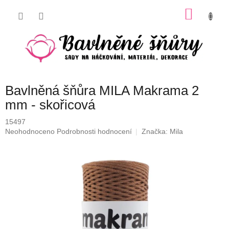
Přejít
NÁKU
na
obsah
KOŠÍK
Bavlněná šňůra MILA Makrama 2
mm - skořicová
15497
Průměrné
Neohodnoceno
Podrobnosti hodnocení
Značka:
Mila
hodnocení
produktu
je
0,0
z
5
hvězdiček.