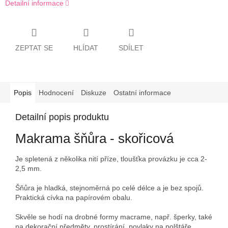
Detailní informace
ZEPTAT SE
HLÍDAT
SDÍLET
Popis
Hodnocení
Diskuze
Ostatní informace
Detailní popis produktu
Makrama šňůra - skořicová
Je spletená z několika nití příze, tloušťka provázku je cca 2-
2,5 mm.
Šňůra je hladká, stejnoměrná po celé délce a je bez spojů.
Praktická cívka na papírovém obalu.
Skvěle se hodí na drobné formy macrame, např. šperky, také
na dekorační předměty, prostírání, povlaky na polštáře,