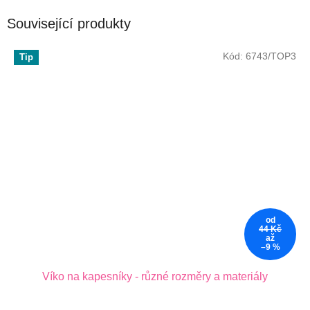
Související produkty
Kód:
6743/TOP3
Tip
od
44 Kč
až
–9 %
Víko na kapesníky - různé rozměry a materiály