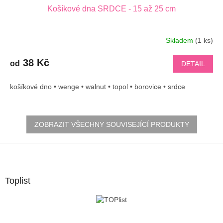
Košíkové dna SRDCE - 15 až 25 cm
Skladem
(1 ks)
38 Kč
od
DETAIL
košíkové dno • wenge • walnut • topol • borovice • srdce
ZOBRAZIT VŠECHNY SOUVISEJÍCÍ PRODUKTY
Z
á
p
a
Toplist
t
í