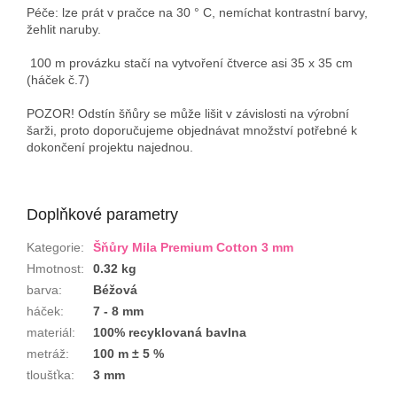
Péče: lze prát v pračce na 30 ° C, nemíchat kontrastní barvy,
žehlit naruby.
100 m provázku stačí na vytvoření čtverce asi 35 x 35 cm
(háček č.7)
POZOR! Odstín šňůry se může lišit v závislosti na výrobní
šarži, proto doporučujeme objednávat množství potřebné k
dokončení projektu najednou.
Doplňkové parametry
Kategorie
:
Šňůry Mila Premium Cotton 3 mm
Hmotnost
:
0.32 kg
barva
:
Béžová
háček
:
7 - 8 mm
materiál
:
100% recyklovaná bavlna
metráž
:
100 m ± 5 %
tloušťka
:
3 mm