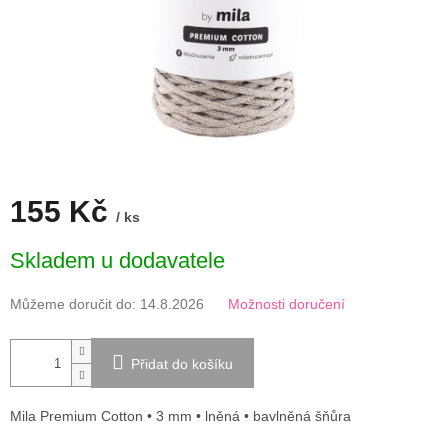
155 Kč
/ ks
Měrná
Skladem u dodavatele
cena:
Můžeme doručit do:
14.8.2026
Možnosti doručení
Přidat do košíku
Mila Premium Cotton • 3 mm • lněná • bavlněná šňůra