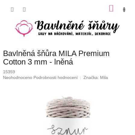
Přejít
NÁKU
na
obsah
KOŠÍK
Bavlněná šňůra MILA Premium
Cotton 3 mm - lněná
15359
Průměrné
Neohodnoceno
Podrobnosti hodnocení
Značka:
Mila
hodnocení
produktu
je
0,0
z
5
hvězdiček.