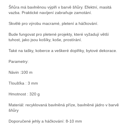
Šňůra má bavlněnou výplň v barvě šňůry. Efektní, masitá
vazba. Praktické navíjení zabraňuje zamotání.
Skvělé pro výrobu macramé, pletení a háčkování.
Bude fungovat pro pletené projekty, které vyžadují větší
tuhost, jako jsou košíky, koše, prostírání.
Také na tašky, koberce a veškeré doplňky, bytové dekorace.
Parametry:
Návin :100 m
Tloušťka : 3 mm
Hmotnost : 320 g
Materiál: recyklovaná bavlněná příze, bavlněné jádro v barvě
šňůry
Doporučené jehly a háčkování: 8-10 mm