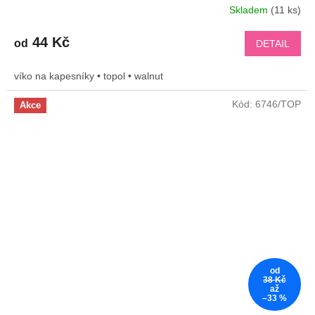
Skladem
(11 ks)
44 Kč
od
DETAIL
víko na kapesníky • topol • walnut
Kód:
6746/TOP
Akce
od
38 Kč
až
–33 %