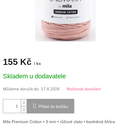
155 Kč
/ ks
Měrná
Skladem u dodavatele
cena:
Můžeme doručit do:
17.8.2026
Možnosti doručení
Přidat do košíku
Mila Premium Cotton • 3 mm • růžové zlato • bavlněná šňůra