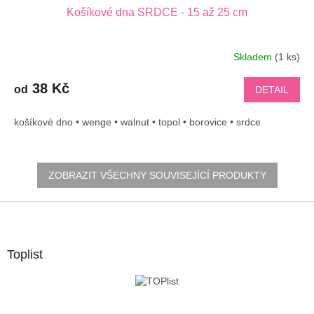
Košíkové dna SRDCE - 15 až 25 cm
Skladem
(1 ks)
38 Kč
od
DETAIL
košíkové dno • wenge • walnut • topol • borovice • srdce
ZOBRAZIT VŠECHNY SOUVISEJÍCÍ PRODUKTY
Z
á
p
a
Toplist
t
í