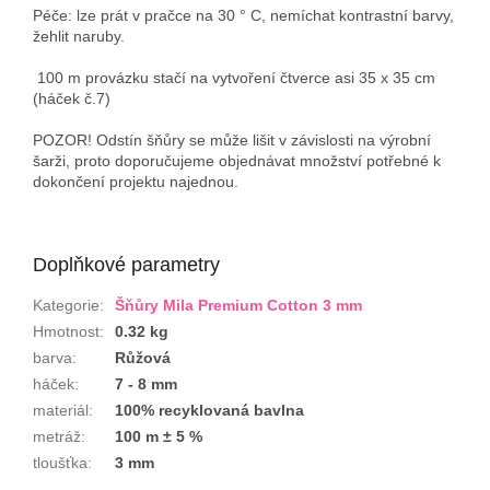
Péče: lze prát v pračce na 30 ° C, nemíchat kontrastní barvy,
žehlit naruby.
100 m provázku stačí na vytvoření čtverce asi 35 x 35 cm
(háček č.7)
POZOR! Odstín šňůry se může lišit v závislosti na výrobní
šarži, proto doporučujeme objednávat množství potřebné k
dokončení projektu najednou.
Doplňkové parametry
Kategorie
:
Šňůry Mila Premium Cotton 3 mm
Hmotnost
:
0.32 kg
barva
:
Růžová
háček
:
7 - 8 mm
materiál
:
100% recyklovaná bavlna
metráž
:
100 m ± 5 %
tloušťka
:
3 mm