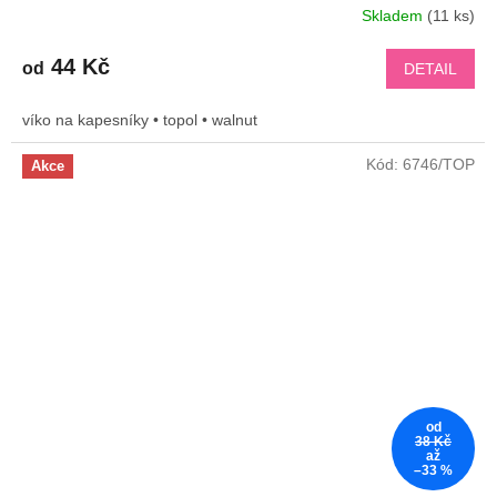
Skladem
(11 ks)
44 Kč
od
DETAIL
víko na kapesníky • topol • walnut
Kód:
6746/TOP
Akce
od
38 Kč
až
–33 %