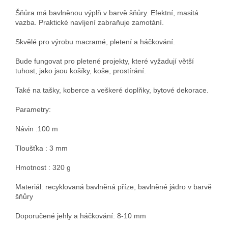
Šňůra má bavlněnou výplň v barvě šňůry. Efektní, masitá
vazba. Praktické navíjení zabraňuje zamotání.
Skvělé pro výrobu macramé, pletení a háčkování.
Bude fungovat pro pletené projekty, které vyžadují větší
tuhost, jako jsou košíky, koše, prostírání.
Také na tašky, koberce a veškeré doplňky, bytové dekorace.
Parametry:
Návin :100 m
Tloušťka : 3 mm
Hmotnost : 320 g
Materiál: recyklovaná bavlněná příze, bavlněné jádro v barvě
šňůry
Doporučené jehly a háčkování: 8-10 mm