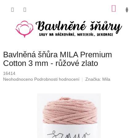
Přejít
NÁKU
na
obsah
KOŠÍK
Bavlněná šňůra MILA Premium
Cotton 3 mm - růžové zlato
16414
Průměrné
Neohodnoceno
Podrobnosti hodnocení
Značka:
Mila
hodnocení
produktu
je
0,0
z
5
hvězdiček.