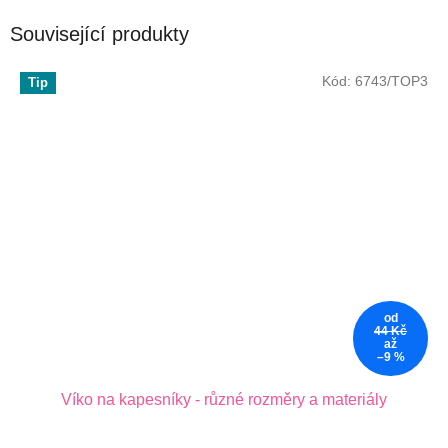
Související produkty
Kód:
6743/TOP3
Tip
od
44 Kč
až
–9 %
Víko na kapesníky - různé rozměry a materiály