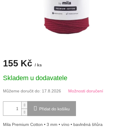
155 Kč
/ ks
Měrná
Skladem u dodavatele
cena:
Můžeme doručit do:
17.8.2026
Možnosti doručení
Přidat do košíku
Mila Premium Cotton • 3 mm • víno • bavlněná šňůra