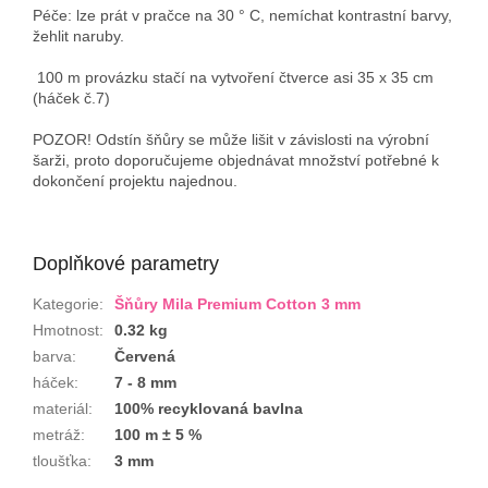
Péče: lze prát v pračce na 30 ° C, nemíchat kontrastní barvy,
žehlit naruby.
100 m provázku stačí na vytvoření čtverce asi 35 x 35 cm
(háček č.7)
POZOR! Odstín šňůry se může lišit v závislosti na výrobní
šarži, proto doporučujeme objednávat množství potřebné k
dokončení projektu najednou.
Doplňkové parametry
Kategorie
:
Šňůry Mila Premium Cotton 3 mm
Hmotnost
:
0.32 kg
barva
:
Červená
háček
:
7 - 8 mm
materiál
:
100% recyklovaná bavlna
metráž
:
100 m ± 5 %
tloušťka
:
3 mm