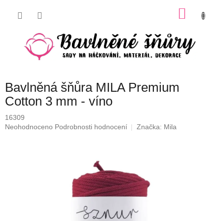
Přejít
NÁKU
na
obsah
KOŠÍK
Bavlněná šňůra MILA Premium
Cotton 3 mm - víno
16309
Průměrné
Neohodnoceno
Podrobnosti hodnocení
Značka:
Mila
hodnocení
produktu
je
0,0
z
5
hvězdiček.