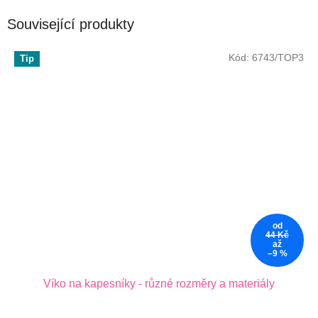
Související produkty
Kód:
6743/TOP3
Tip
od
44 Kč
až
–9 %
Víko na kapesníky - různé rozměry a materiály