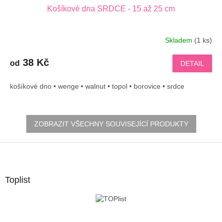
Košíkové dna SRDCE - 15 až 25 cm
Skladem
(1 ks)
38 Kč
od
DETAIL
košíkové dno • wenge • walnut • topol • borovice • srdce
ZOBRAZIT VŠECHNY SOUVISEJÍCÍ PRODUKTY
Z
á
p
a
Toplist
t
í