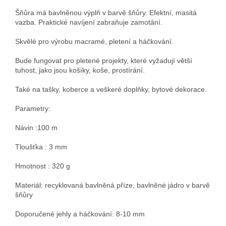
Šňůra má bavlněnou výplň v barvě šňůry. Efektní, masitá
vazba. Praktické navíjení zabraňuje zamotání.
Skvělé pro výrobu macramé, pletení a háčkování.
Bude fungovat pro pletené projekty, které vyžadují větší
tuhost, jako jsou košíky, koše, prostírání.
Také na tašky, koberce a veškeré doplňky, bytové dekorace.
Parametry:
Návin :100 m
Tloušťka : 3 mm
Hmotnost : 320 g
Materiál: recyklovaná bavlněná příze, bavlněné jádro v barvě
šňůry
Doporučené jehly a háčkování: 8-10 mm