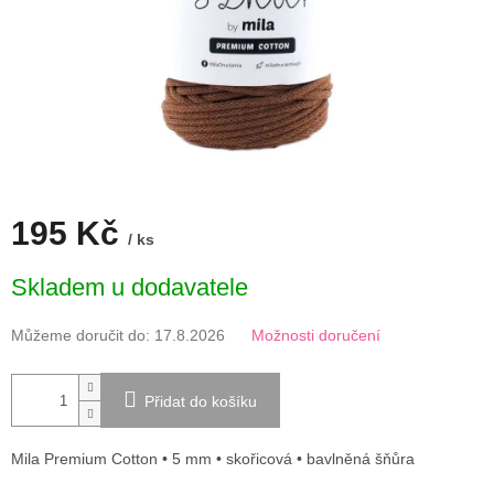
195 Kč
/ ks
Měrná
Skladem u dodavatele
cena:
Můžeme doručit do:
17.8.2026
Možnosti doručení
Přidat do košíku
Mila Premium Cotton • 5 mm • skořicová • bavlněná šňůra