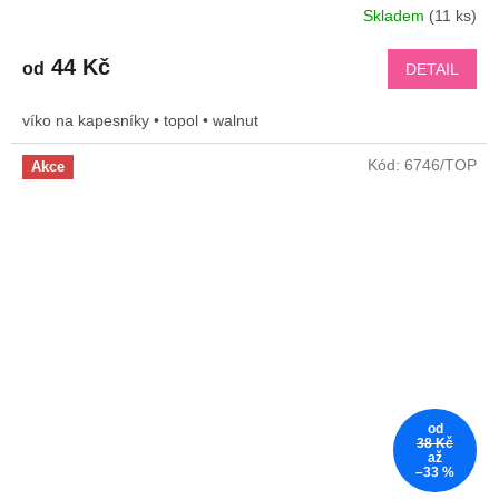
Skladem
(11 ks)
44 Kč
od
DETAIL
víko na kapesníky • topol • walnut
Kód:
6746/TOP
Akce
od
38 Kč
až
–33 %