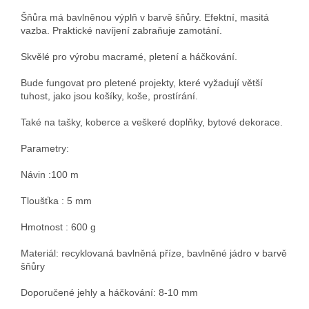
Šňůra má bavlněnou výplň v barvě šňůry. Efektní, masitá
vazba. Praktické navíjení zabraňuje zamotání.
Skvělé pro výrobu macramé, pletení a háčkování.
Bude fungovat pro pletené projekty, které vyžadují větší
tuhost, jako jsou košíky, koše, prostírání.
Také na tašky, koberce a veškeré doplňky, bytové dekorace.
Parametry:
Návin :100 m
Tloušťka : 5 mm
Hmotnost : 600 g
Materiál: recyklovaná bavlněná příze, bavlněné jádro v barvě
šňůry
Doporučené jehly a háčkování: 8-10 mm