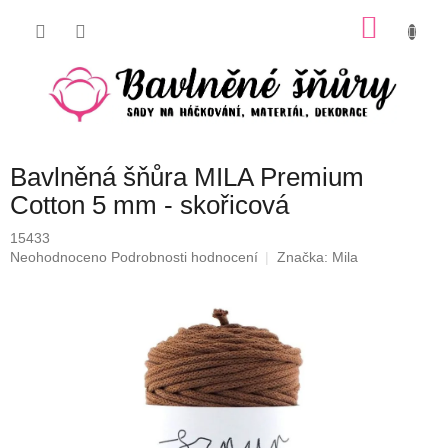
Přejít
NÁKU
na
obsah
KOŠÍK
Bavlněná šňůra MILA Premium
Cotton 5 mm - skořicová
15433
Průměrné
Neohodnoceno
Podrobnosti hodnocení
Značka:
Mila
hodnocení
produktu
je
0,0
z
5
hvězdiček.