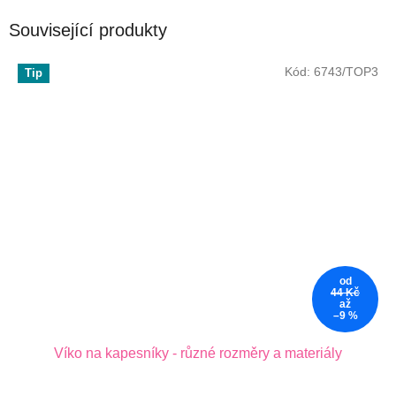
Související produkty
Kód:
6743/TOP3
Tip
od
44 Kč
až
–9 %
Víko na kapesníky - různé rozměry a materiály