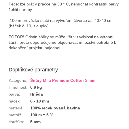
Péče: lze prát v pračce na 30 ° C, nemíchat kontrastní barvy,
žehlit naruby.
100 m provázku stačí na vytvoření čtverce asi 40×40 cm
(háček č. 10, sloupky)
POZOR! Odstín šňůry se může lišit v závislosti na výrobní
šarži, proto doporučujeme objednávat množství potřebné k
dokončení projektu najednou.
Doplňkové parametry
Kategorie
:
Šnůry Mila Premium Cotton 5 mm
Hmotnost
:
0.6 kg
barva
:
Hnědá
háček
:
8 - 10 mm
materiál
:
100% recyklovaná bavlna
metráž
:
100 m ± 5 %
tloušťka
:
5 mm