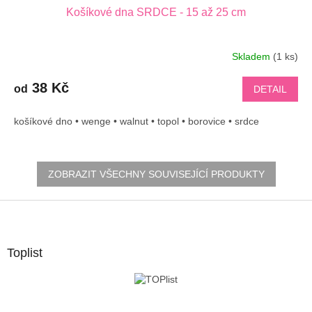
Košíkové dna SRDCE - 15 až 25 cm
Skladem
(1 ks)
38 Kč
od
DETAIL
košíkové dno • wenge • walnut • topol • borovice • srdce
ZOBRAZIT VŠECHNY SOUVISEJÍCÍ PRODUKTY
Z
á
p
a
Toplist
t
í