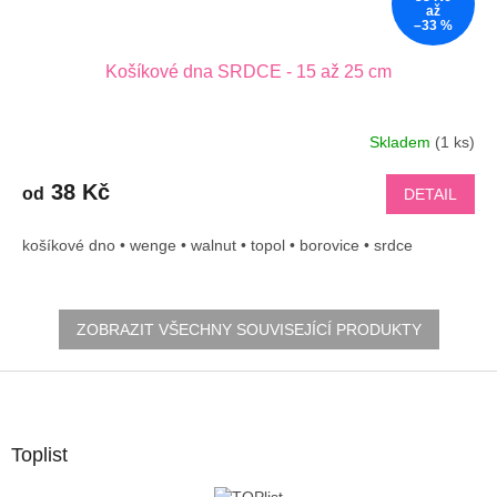
až
–33 %
Košíkové dna SRDCE - 15 až 25 cm
Skladem
(1 ks)
38 Kč
od
DETAIL
košíkové dno • wenge • walnut • topol • borovice • srdce
ZOBRAZIT VŠECHNY SOUVISEJÍCÍ PRODUKTY
Z
á
p
a
Toplist
t