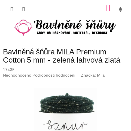
Přejít
NÁKU
na
obsah
KOŠÍK
Bavlněná šňůra MILA Premium
Cotton 5 mm - zelená lahvová zlatá
17435
Průměrné
Neohodnoceno
Podrobnosti hodnocení
Značka:
Mila
hodnocení
produktu
je
0,0
z
5
hvězdiček.