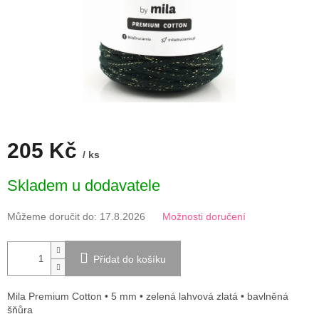
205 Kč
/ ks
Měrná
Skladem u dodavatele
cena:
Můžeme doručit do:
17.8.2026
Možnosti doručení
Přidat do košíku
Mila Premium Cotton • 5 mm • zelená lahvová zlatá • bavlněná
šňůra