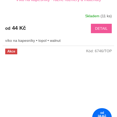
Skladem
(11 ks)
44 Kč
od
DETAIL
víko na kapesníky • topol • walnut
Kód:
6746/TOP
Akce
od
38 Kč