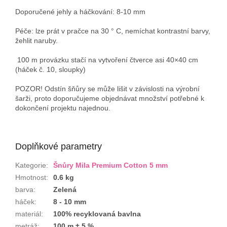
Doporučené jehly a háčkování: 8-10 mm
Péče: lze prát v pračce na 30 ° C, nemíchat kontrastní barvy,
žehlit naruby.
100 m provázku stačí na vytvoření čtverce asi 40×40 cm
(háček č. 10, sloupky)
POZOR! Odstín šňůry se může lišit v závislosti na výrobní
šarži, proto doporučujeme objednávat množství potřebné k
dokončení projektu najednou.
Doplňkové parametry
Kategorie
:
Šnůry Mila Premium Cotton 5 mm
Hmotnost
:
0.6 kg
barva
:
Zelená
háček
:
8 - 10 mm
materiál
:
100% recyklovaná bavlna
metráž
:
100 m ± 5 %