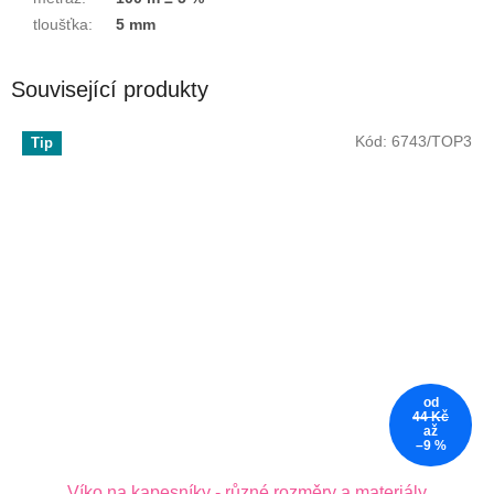
tloušťka
:
5 mm
Související produkty
Kód:
6743/TOP3
Tip
od
44 Kč
až
–9 %
Víko na kapesníky - různé rozměry a materiály