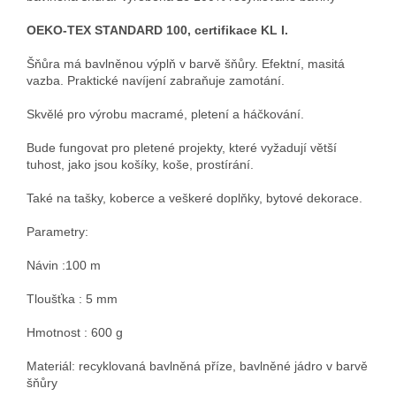
OEKO-TEX STANDARD 100, certifikace KL I.
Šňůra má bavlněnou výplň v barvě šňůry. Efektní, masitá
vazba. Praktické navíjení zabraňuje zamotání.
Skvělé pro výrobu macramé, pletení a háčkování.
Bude fungovat pro pletené projekty, které vyžadují větší
tuhost, jako jsou košíky, koše, prostírání.
Také na tašky, koberce a veškeré doplňky, bytové dekorace.
Parametry:
Návin :100 m
Tloušťka : 5 mm
Hmotnost : 600 g
Materiál: recyklovaná bavlněná příze, bavlněné jádro v barvě
šňůry