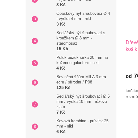
3 Kč
Opaskový nýt šroubovací Ø 4
- výška 4 mm - nikl
3 Kč
Sedlářský nýt šroubovací s
kroužkem Ø 8 mm -
Dřevě
staromosaz
15 Kč
košík
až 40
Polokroužek šířka 20 mm na
koženou galanterii - nikl
4 Kč
7
od
Bavlněná šňůra MILA 3 mm -
ecru / přírodní / P08
125 Kč
košíko
rozměr
Sedlářský nýt šroubovací Ø 5
mm / výška 10 mm - růžové
zlato
7 Kč
Kovová karabina - průvlek 25
mm - nikl
6 Kč