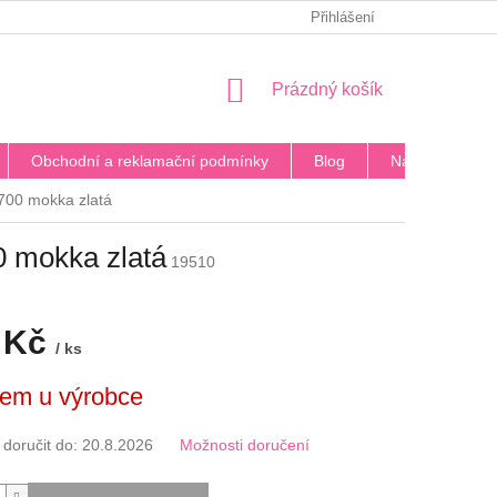
PODMÍNKY OCHRANY OSOBNÍCH ÚDAJŮ
Přihlášení
BLOG
DOPRA
NÁKUPNÍ
Prázdný košík
KOŠÍK
Obchodní a reklamační podmínky
Blog
Napište nám
700 mokka zlatá
0 mokka zlatá
19510
 Kč
/ ks
em u výrobce
oručit do:
20.8.2026
Možnosti doručení