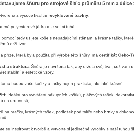
dstavujeme šňůru pro strojové šití o průměru 5 mm a délce
ytvořená z vysoce kvalitní
recyklované bavlny
.
a má polyesterové jádro a je velmi tuhá.
jí pomocí tedy ušijete koše s nepadajícími stěnami a krásné tašky, kter
lémů drží tvar.
á příze, která byla použita při výrobě této šňůry, má
certifikát Oeko-T
st a struktura
: Šňůra je navržena tak, aby držela svůj tvar, což vám 
řet stabilní a estetické vzory.
 tomu budou vaše košíky a tašky nejen praktické, ale také krásné.
ití
: Ideální pro vytváření nákupních košíků, plážových tašek, dekorativ
b na drobnosti,
ků na hračky, krásných tašek, podložek pod talíře nebo hrnky a dokonce
rců.
te se inspirovat k tvorbě a vytvořte si jedinečné výrobky s naší tuhou š