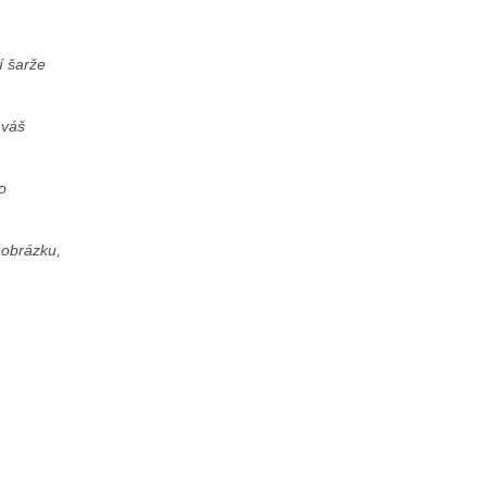
í šarže
 váš
o
 obrázku,