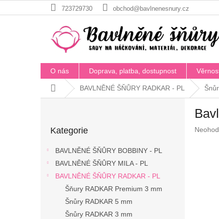
Přejít
723729730
obchod@bavlnenesnury.cz
na
obsah
O nás
Doprava, platba, dostupnost
Věrnos
Domů
BAVLNĚNÉ ŠŇŮRY RADKAR - PL
Šnůr
P
Bavl
o
Přeskočit
s
Průměr
Kategorie
Neohod
kategorie
t
hodnoc
r
produkt
BAVLNĚNÉ ŠŇŮRY BOBBINY - PL
a
je
BAVLNĚNÉ ŠŇŮRY MILA - PL
n
0,0
z
BAVLNĚNÉ ŠŇŮRY RADKAR - PL
n
5
í
Šňury RADKAR Premium 3 mm
hvězdič
p
Šnůry RADKAR 5 mm
a
Šnůry RADKAR 3 mm