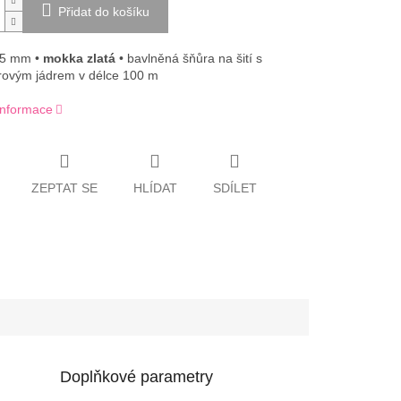
Přidat do košíku
 5 mm •
mokka
zlatá
• bavlněná šňůra na šití s
rovým jádrem v délce 100 m
 informace
ZEPTAT SE
HLÍDAT
SDÍLET
Doplňkové parametry