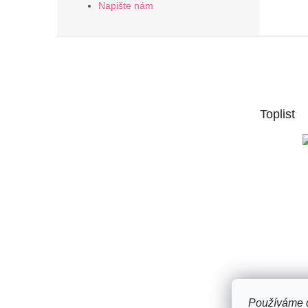
Napište nám
Z
á
p
a
t
Toplist
í
Používáme c