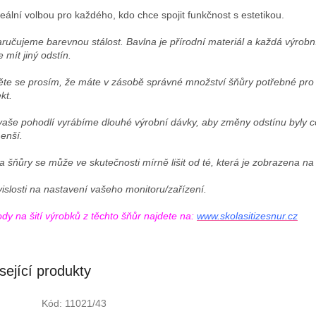
deální volbou pro každého, kdo chce spojit funkčnost s estetikou.
ručujeme barevnou stálost.
Bavlna je přírodní materiál a každá výrobn
 mít jiný odstín.
těte se prosím, že máte v zásobě správné množství šňůry potřebné pro
kt.
vaše pohodlí vyrábíme dlouhé výrobní dávky, aby změny odstínu byly c
enší.
a šňůry se může ve skutečnosti mírně lišit od té, která je zobrazena na
vislosti na nastavení vašeho monitoru/zařízení.
dy na šití výrobků z těchto šňůr najdete na:
www.skolasitizesnur.cz
sející produkty
Kód:
11021/43