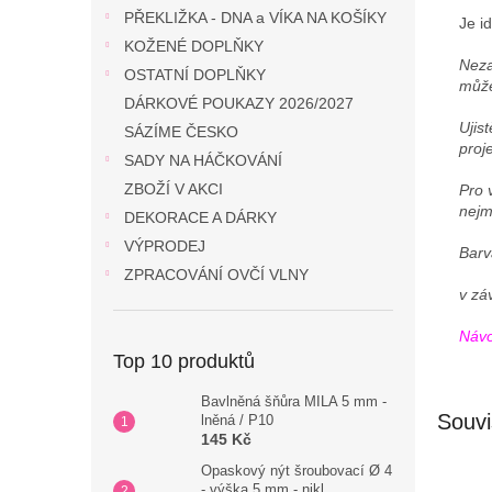
PŘEKLIŽKA - DNA a VÍKA NA KOŠÍKY
Je i
KOŽENÉ DOPLŇKY
Neza
OSTATNÍ DOPLŇKY
může
DÁRKOVÉ POUKAZY 2026/2027
Ujis
SÁZÍME ČESKO
proje
SADY NA HÁČKOVÁNÍ
ZBOŽÍ V AKCI
Pro 
nejm
DEKORACE A DÁRKY
VÝPRODEJ
Barv
ZPRACOVÁNÍ OVČÍ VLNY
v zá
Návo
Top 10 produktů
Bavlněná šňůra MILA 5 mm -
Souvi
lněná / P10
145 Kč
Opaskový nýt šroubovací Ø 4
- výška 5 mm - nikl