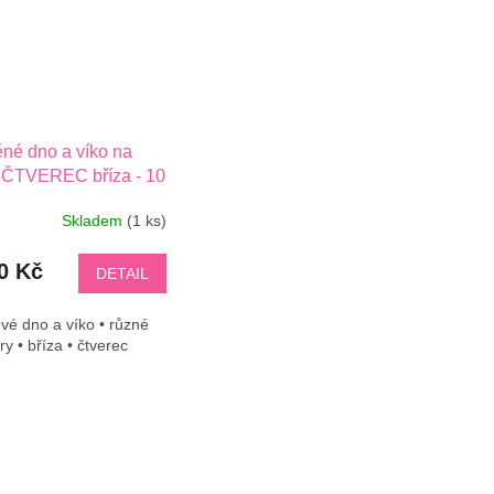
né dno a víko na
 ČTVEREC bříza - 10
 cm
Skladem
(1 ks)
0 Kč
DETAIL
vé dno a víko • různé
y • bříza • čtverec