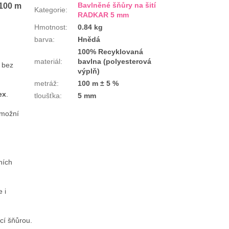
Bavlněné šňůry na šití
 100 m
Kategorie
:
RADKAR 5 mm
Hmotnost
:
0.84 kg
barva
:
Hnědá
100% Recyklovaná
materiál
:
bavlna (polyesterová
é bez
výplň)
metráž
:
100 m ± 5 %
ex
.
tloušťka
:
5 mm
umožní
ních
 i
icí šňůrou.