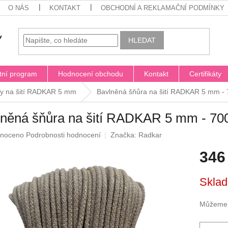
O NÁS
KONTAKT
OBCHODNÍ A REKLAMAČNÍ PODMÍNKY
HLEDAT
tní program
Hodnocení obchodu
Kontakt
Certifikáty
y na šití RADKAR 5 mm
Bavlněná šňůra na šití RADKAR 5 mm - 
něná šňůra na šití RADKAR 5 mm - 70
né
noceno
Podrobnosti hodnocení
Značka:
Radkar
ení
346
u
Měrná
Sklad
cena:
ek.
Můžeme d