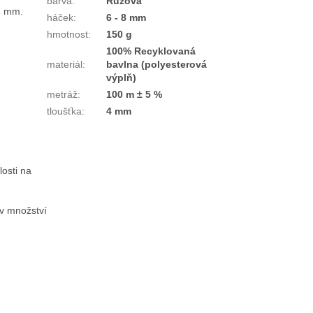
barva
:
Růžová
5 mm.
háček
:
6 - 8 mm
hmotnost
:
150 g
100% Recyklovaná
materiál
:
bavlna (polyesterová
výplň)
metráž
:
100 m ± 5 %
tloušťka
:
4 mm
losti na
 v množství