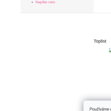
Napište nám
Z
á
p
a
t
Toplist
í
Používáme c