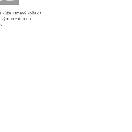
 kůže • tmavý koňak •
í výroba • dno na
ku