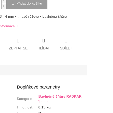
Přidat do košíku
3 - 4 mm • tmavě růžová • bavlněná šňůra
 informace
ZEPTAT SE
HLÍDAT
SDÍLET
Doplňkové parametry
Bavlněné šňůry RADKAR
Kategorie
:
3 mm
Hmotnost
:
0.15 kg