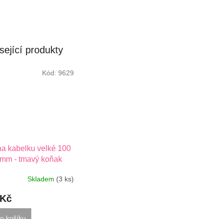
sející produkty
Kód:
9629
a kabelku velké 100
mm - tmavý koňak
Skladem
(3 ks)
 Kč
o košíku