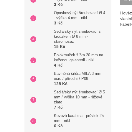
3 Kč
Hovězí
Opaskový nýt šroubovací Ø 4
- výška 4 mm - nikl
vlastn
3 Kč
kabel
Sedlářský nýt šroubovací s
kroužkem Ø 8 mm -
staromosaz
15 Kč
Polokroužek šířka 20 mm na
koženou galanterii - nikl
4 Kč
Bavlněná šňůra MILA 3 mm -
ecru / přírodní / P08
125 Kč
Sedlářský nýt šroubovací Ø 5
mm / výška 10 mm - růžové
zlato
7 Kč
Kovová karabina - průvlek 25
mm - nikl
6 Kč