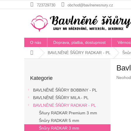
Přejít
723729730
obchod@bavlnenesnury.cz
na
obsah
O nás
Doprava, platba, dostupnost
Věrnos
Domů
BAVLNĚNÉ ŠŇŮRY RADKAR - PL
Šnů
P
Bav
o
Přeskočit
s
Průměr
Kategorie
Neohod
kategorie
t
hodnoc
r
produkt
BAVLNĚNÉ ŠŇŮRY BOBBINY - PL
a
je
BAVLNĚNÉ ŠŇŮRY MILA - PL
n
0,0
z
BAVLNĚNÉ ŠŇŮRY RADKAR - PL
n
5
í
Šňury RADKAR Premium 3 mm
hvězdič
p
Šnůry RADKAR 5 mm
a
Šnůry RADKAR 3 mm