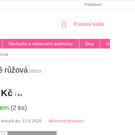
PODMÍNKY OCHRANY OSOBNÍCH ÚDAJŮ
Přihlášení
BLOG
DOPRA
NÁKUPNÍ
Prázdný košík
KOŠÍK
Obchodní a reklamační podmínky
Blog
Napište nám
žová
ě růžová
16323
 Kč
/ ks
dem
(2 ks)
oručit do:
12.8.2026
Možnosti doručení