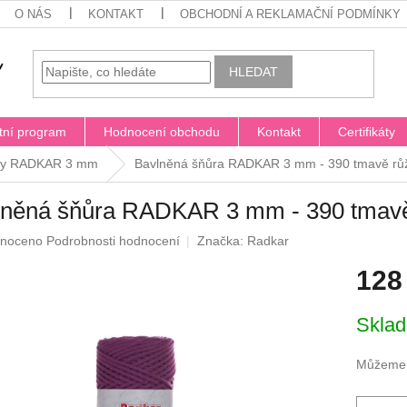
O NÁS
KONTAKT
OBCHODNÍ A REKLAMAČNÍ PODMÍNKY
HLEDAT
tní program
Hodnocení obchodu
Kontakt
Certifikáty
ry RADKAR 3 mm
Bavlněná šňůra RADKAR 3 mm - 390 tmavě rů
lněná šňůra RADKAR 3 mm - 390 tmav
né
noceno
Podrobnosti hodnocení
Značka:
Radkar
ení
128
u
Měrná
Skla
cena:
ek.
Můžeme d