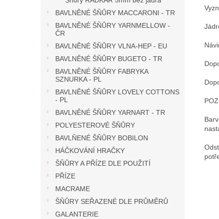
Šňůry RADKAR 5mm bez jádra
Vyzn
BAVLNĚNÉ ŠŇŮRY MACCARONI - TR
BAVLNĚNÉ ŠŇŮRY YARNMELLOW -
Jádr
ČR
Návi
BAVLNĚNÉ ŠŇŮRY VLNA-HEP - EU
BAVLNĚNÉ ŠŇŮRY BUGETO - TR
Dopo
BAVLNĚNÉ ŠŇŮRY FABRYKA
SZNURKA - PL
Dopo
BAVLNĚNÉ ŠŇŮRY LOVELY COTTONS
- PL
POZ
BAVLNĚNÉ ŠŇŮRY YARNART - TR
Barv
POLYESTEROVÉ ŠŇŮRY
nast
BAVLŇENÉ ŠŇŮRY BOBILON
Odst
HÁČKOVÁNÍ HRAČKY
potř
ŠŇŮRY A PŘÍZE DLE POUŽITÍ
PŘÍZE
MACRAME
ŠŇŮRY SEŘAZENÉ DLE PRŮMĚRŮ
GALANTERIE