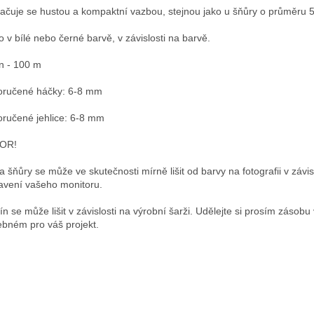
ačuje se hustou a kompaktní vazbou, stejnou jako u šňůry o průměru 
o v bílé nebo černé barvě, v závislosti na barvě.
n - 100 m
ručené háčky: 6-8 mm
ručené jehlice: 6-8 mm
OR!
a šňůry se může ve skutečnosti mírně lišit od barvy na fotografii v závis
avení vašeho monitoru.
ín se může lišit v závislosti na výrobní šarži. Udělejte si prosím zásobu
ebném pro váš projekt.