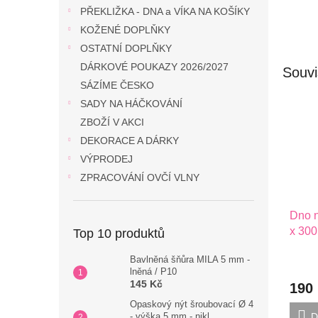
PŘEKLIŽKA - DNA a VÍKA NA KOŠÍKY
KOŽENÉ DOPLŇKY
OSTATNÍ DOPLŇKY
DÁRKOVÉ POUKAZY 2026/2027
Souvi
SÁZÍME ČESKO
SADY NA HÁČKOVÁNÍ
ZBOŽÍ V AKCI
DEKORACE A DÁRKY
VÝPRODEJ
ZPRACOVÁNÍ OVČÍ VLNY
Dno n
x 300
Top 10 produktů
Bavlněná šňůra MILA 5 mm -
lněná / P10
145 Kč
190
Opaskový nýt šroubovací Ø 4
D
- výška 5 mm - nikl