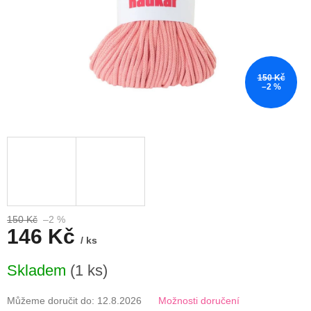
150 Kč
–2 %
150 Kč
–2 %
146 Kč
/ ks
Měrná
Skladem
(1 ks)
cena:
Můžeme doručit do:
12.8.2026
Možnosti doručení