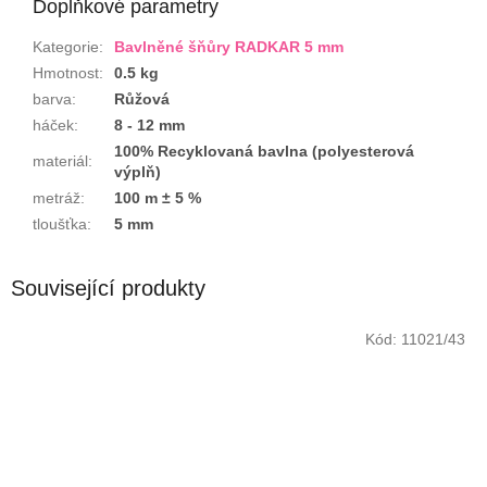
Doplňkové parametry
Kategorie
:
Bavlněné šňůry RADKAR 5 mm
Hmotnost
:
0.5 kg
barva
:
Růžová
háček
:
8 - 12 mm
100% Recyklovaná bavlna (polyesterová
materiál
:
výplň)
metráž
:
100 m ± 5 %
tloušťka
:
5 mm
Související produkty
Kód:
11021/43