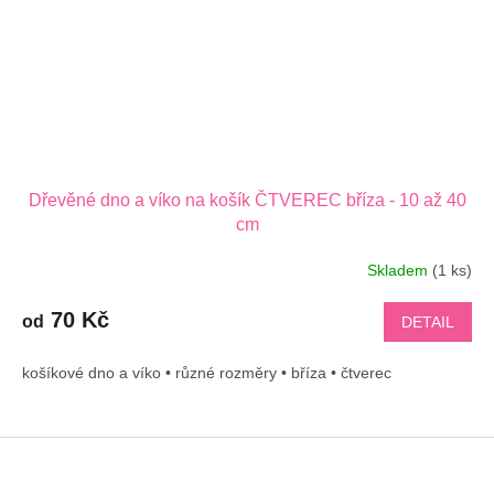
Dřevěné dno a víko na košík ČTVEREC bříza - 10 až 40
cm
Skladem
(1 ks)
70 Kč
od
DETAIL
košíkové dno a víko • různé rozměry • bříza • čtverec
Z
á