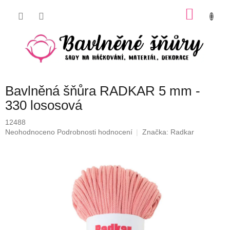
Přejít
NÁKU
na
obsah
KOŠÍK
Bavlněná šňůra RADKAR 5 mm -
330 lososová
12488
Průměrné
Neohodnoceno
Podrobnosti hodnocení
Značka:
Radkar
hodnocení
produktu
je
0,0
z
5
hvězdiček.