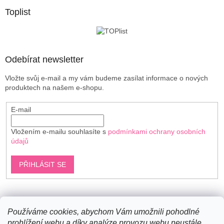
p
a
Toplist
t
í
Odebírat newsletter
Vložte svůj e-mail a my vám budeme zasílat informace o nových
produktech na našem e-shopu.
E-mail
Vložením e-mailu souhlasíte s
podmínkami ochrany osobních
údajů
PŘIHLÁSIT SE
Shoptet.cz
Používáme cookies, abychom Vám umožnili pohodlné
prohlížení webu a díky analýze provozu webu neustále