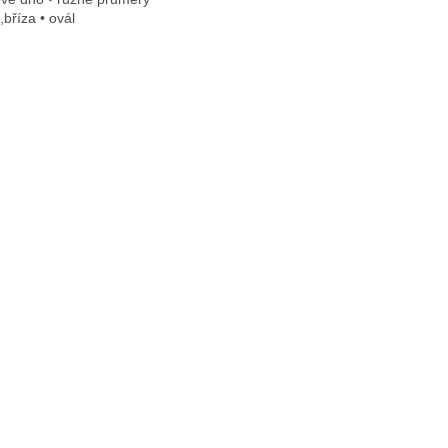
l,bříza • ovál