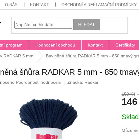
O NÁS
KONTAKT
OBCHODNÍ A REKLAMAČNÍ PODMÍNKY
HLEDAT
tní program
Hodnocení obchodu
Kontakt
Certifikáty
ry RADKAR 5 mm
Bavlněná šňůra RADKAR 5 mm - 850 tmavý gr
lněná šňůra RADKAR 5 mm - 850 tmavý
né
noceno
Podrobnosti hodnocení
Značka:
Radkar
ení
u
150 Kč
146
Měrná
Skla
cena:
ek.
Můžeme d