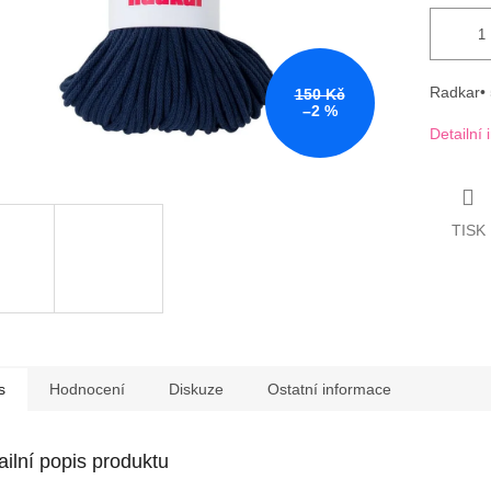
Radkar• 
150 Kč
–2 %
Detailní
TISK
s
Hodnocení
Diskuze
Ostatní informace
ailní popis produktu