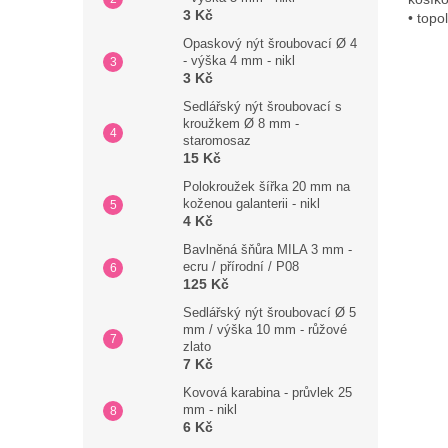
3 Kč
• topo
Opaskový nýt šroubovací Ø 4
- výška 4 mm - nikl
3 Kč
Sedlářský nýt šroubovací s
kroužkem Ø 8 mm -
staromosaz
15 Kč
Polokroužek šířka 20 mm na
koženou galanterii - nikl
4 Kč
Bavlněná šňůra MILA 3 mm -
ecru / přírodní / P08
125 Kč
Sedlářský nýt šroubovací Ø 5
mm / výška 10 mm - růžové
zlato
7 Kč
Kovová karabina - průvlek 25
mm - nikl
6 Kč