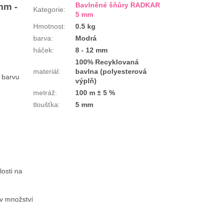
Bavlněné šňůry RADKAR
mm -
Kategorie
:
5 mm
Hmotnost
:
0.5 kg
barva
:
Modrá
háček
:
8 - 12 mm
100% Recyklovaná
materiál
:
bavlna (polyesterová
u barvu
výplň)
metráž
:
100 m ± 5 %
tloušťka
:
5 mm
losti na
 v množství