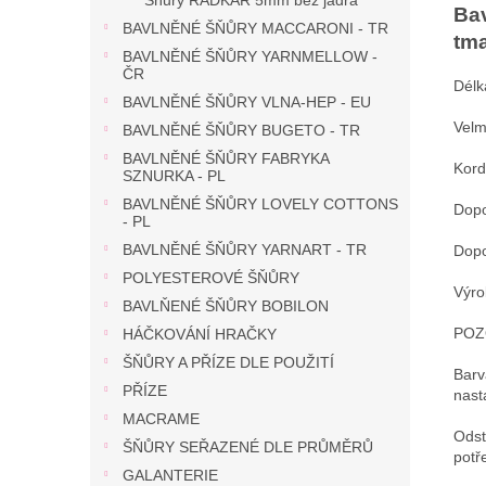
Šňůry RADKAR 5mm bez jádra
Bav
BAVLNĚNÉ ŠŇŮRY MACCARONI - TR
tma
BAVLNĚNÉ ŠŇŮRY YARNMELLOW -
ČR
Délk
BAVLNĚNÉ ŠŇŮRY VLNA-HEP - EU
Velmi
BAVLNĚNÉ ŠŇŮRY BUGETO - TR
BAVLNĚNÉ ŠŇŮRY FABRYKA
Kord
SZNURKA - PL
BAVLNĚNÉ ŠŇŮRY LOVELY COTTONS
Dopo
- PL
BAVLNĚNÉ ŠŇŮRY YARNART - TR
Dopo
POLYESTEROVÉ ŠŇŮRY
Výro
BAVLŇENÉ ŠŇŮRY BOBILON
POZ
HÁČKOVÁNÍ HRAČKY
ŠŇŮRY A PŘÍZE DLE POUŽITÍ
Barv
PŘÍZE
nast
MACRAME
Odst
ŠŇŮRY SEŘAZENÉ DLE PRŮMĚRŮ
potř
GALANTERIE