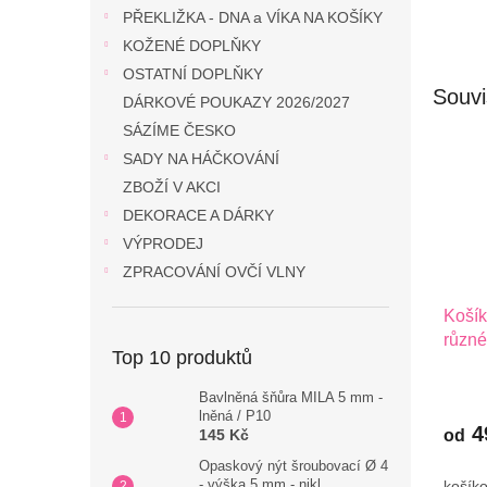
PŘEKLIŽKA - DNA a VÍKA NA KOŠÍKY
KOŽENÉ DOPLŇKY
OSTATNÍ DOPLŇKY
Souvi
DÁRKOVÉ POUKAZY 2026/2027
SÁZÍME ČESKO
SADY NA HÁČKOVÁNÍ
ZBOŽÍ V AKCI
DEKORACE A DÁRKY
VÝPRODEJ
ZPRACOVÁNÍ OVČÍ VLNY
Košík
různé
Top 10 produktů
Bavlněná šňůra MILA 5 mm -
lněná / P10
4
od
145 Kč
Opaskový nýt šroubovací Ø 4
- výška 5 mm - nikl
košík