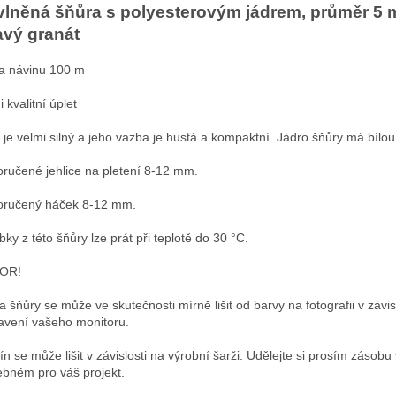
lněná šňůra s polyesterovým jádrem, průměr 5 
vý granát
a návinu 100 m
 kvalitní úplet
 je velmi silný a jeho vazba je hustá a kompaktní. Jádro šňůry má bílo
ručené jehlice na pletení 8-12 mm.
ručený háček 8-12 mm.
bky z této šňůry lze prát při teplotě do 30 °C.
OR!
a šňůry se může ve skutečnosti mírně lišit od barvy na fotografii v závis
avení vašeho monitoru.
ín se může lišit v závislosti na výrobní šarži. Udělejte si prosím zásobu
ebném pro váš projekt.