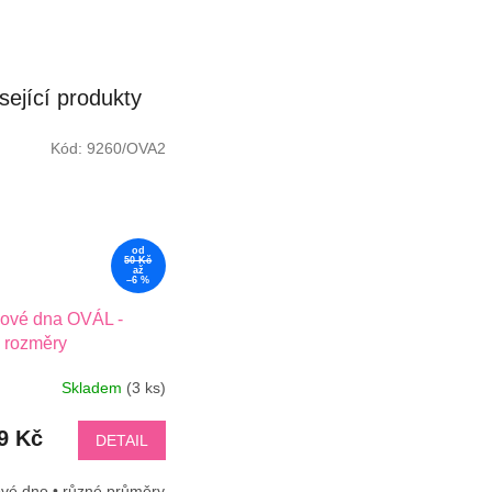
sející produkty
Kód:
9260/OVA2
od
50 Kč
až
–6 %
ové dna OVÁL -
 rozměry
Skladem
(3 ks)
9 Kč
DETAIL
ové dno • různé průměry