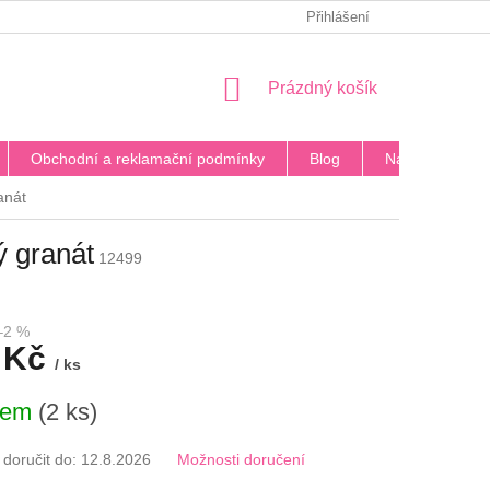
PODMÍNKY OCHRANY OSOBNÍCH ÚDAJŮ
Přihlášení
BLOG
DOPRA
NÁKUPNÍ
Prázdný košík
KOŠÍK
Obchodní a reklamační podmínky
Blog
Napište nám
anát
 granát
12499
–2 %
 Kč
/ ks
dem
(2 ks)
oručit do:
12.8.2026
Možnosti doručení