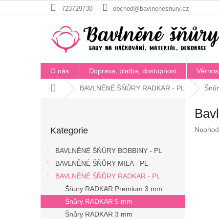
Přejít
723729730
obchod@bavlnenesnury.cz
na
obsah
O nás
Doprava, platba, dostupnost
Věrnos
Domů
BAVLNĚNÉ ŠŇŮRY RADKAR - PL
Šnů
P
Bav
o
Přeskočit
s
Průměr
Kategorie
Neohod
kategorie
t
hodnoc
r
produkt
BAVLNĚNÉ ŠŇŮRY BOBBINY - PL
a
je
BAVLNĚNÉ ŠŇŮRY MILA - PL
n
0,0
z
BAVLNĚNÉ ŠŇŮRY RADKAR - PL
n
5
í
Šňury RADKAR Premium 3 mm
hvězdič
p
Šnůry RADKAR 5 mm
a
Šnůry RADKAR 3 mm