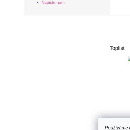
Napište nám
Z
á
p
a
t
Toplist
í
Používáme c