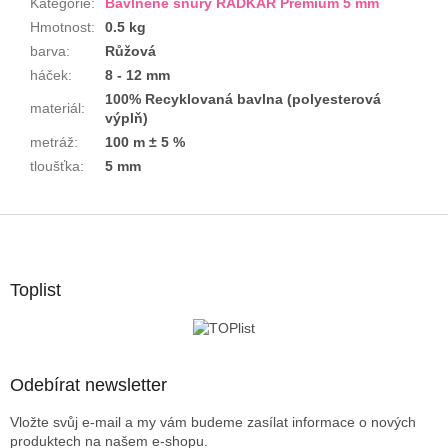
Kategorie
:
Bavlněné šňůry RADKAR Premium 5 mm
Hmotnost
:
0.5 kg
barva
:
Růžová
háček
:
8 - 12 mm
100% Recyklovaná bavlna (polyesterová
materiál
:
výplň)
metráž
:
100 m ± 5 %
tloušťka
:
5 mm
Z
á
p
a
Toplist
t
í
Odebírat newsletter
Vložte svůj e-mail a my vám budeme zasílat informace o nových
produktech na našem e-shopu.