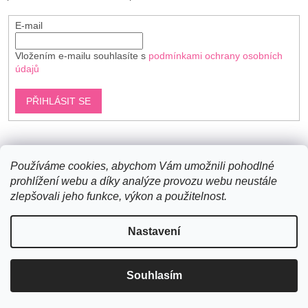
E-mail
Vložením e-mailu souhlasíte s
podmínkami ochrany osobních
údajů
PŘIHLÁSIT SE
Shoptet.cz
Používáme cookies, abychom Vám umožnili pohodlné
prohlížení webu a díky analýze provozu webu neustále
zlepšovali jeho funkce, výkon a použitelnost.
Vytvořil Shoptet
Nastavení
Copyright 2026
Bavlněné šňůry
. Všechna práva vyhrazena.
Souhlasím
Upravit nastavení cookies
Novinky