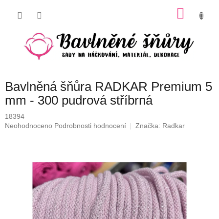
Přejít
NÁKU
na
obsah
KOŠÍK
Bavlněná šňůra RADKAR Premium 5
mm - 300 pudrová stříbrná
18394
Průměrné
Neohodnoceno
Podrobnosti hodnocení
Značka:
Radkar
hodnocení
produktu
je
0,0
z
5
hvězdiček.