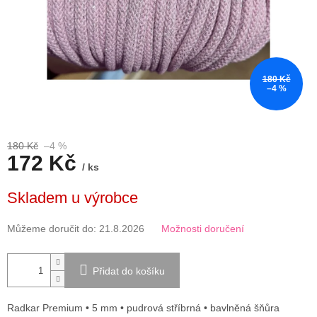
180 Kč
–4 %
180 Kč
–4 %
172 Kč
/ ks
Měrná
Skladem u výrobce
cena:
Můžeme doručit do:
21.8.2026
Možnosti doručení
Přidat do košíku
Radkar Premium • 5 mm • pudrová stříbrná • bavlněná šňůra