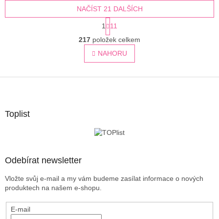
NAČÍST 21 DALŠÍCH
S
1
11
t
O
r
217
položek celkem
v
á
l
NAHORU
n
á
k
o
d
v
Z
a
á
c
á
n
í
p
í
p
a
Toplist
r
t
v
í
k
y
v
Odebírat newsletter
ý
p
Vložte svůj e-mail a my vám budeme zasílat informace o nových
i
produktech na našem e-shopu.
s
u
E-mail