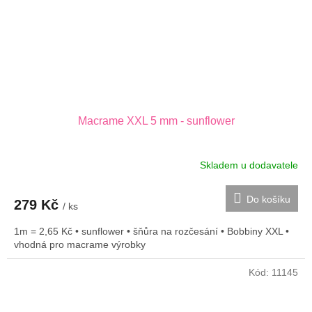
Macrame XXL 5 mm - sunflower
Skladem u dodavatele
Do košíku
279 Kč
/ ks
1m = 2,65 Kč • sunflower • šňůra na rozčesání • Bobbiny XXL •
vhodná pro macrame výrobky
Kód:
11145