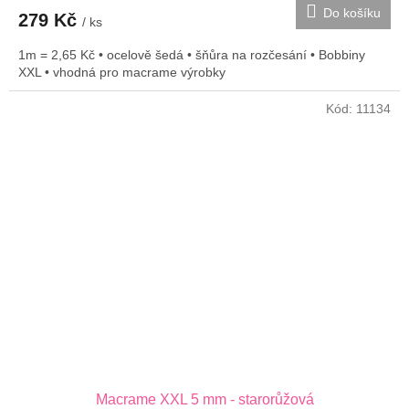
Do košíku
279 Kč
/ ks
1m = 2,65 Kč • ocelově šedá • šňůra na rozčesání • Bobbiny
XXL • vhodná pro macrame výrobky
Kód:
11134
Macrame XXL 5 mm - starorůžová