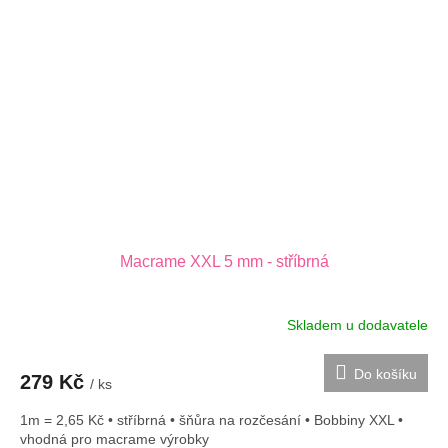
Macrame XXL 5 mm - stříbrná
Skladem u dodavatele
Do košíku
279 Kč
/ ks
1m = 2,65 Kč • stříbrná • šňůra na rozčesání • Bobbiny XXL •
vhodná pro macrame výrobky