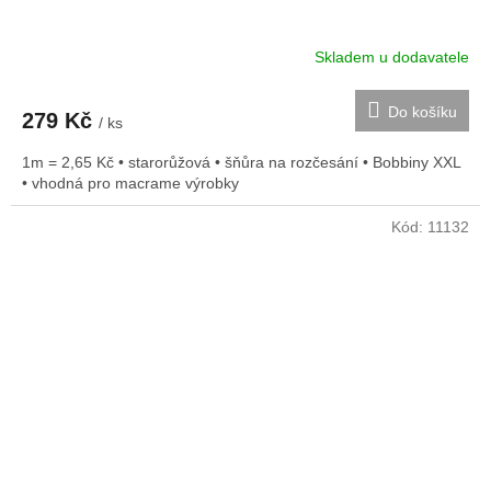
Skladem u dodavatele
Do košíku
279 Kč
/ ks
1m = 2,65 Kč • starorůžová • šňůra na rozčesání • Bobbiny XXL
• vhodná pro macrame výrobky
Kód:
11132