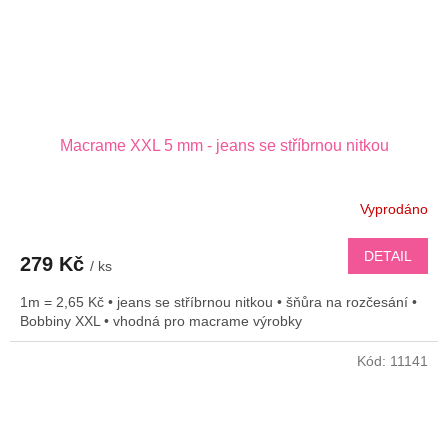
Macrame XXL 5 mm - jeans se stříbrnou nitkou
Vyprodáno
DETAIL
279 Kč
/ ks
1m = 2,65 Kč • jeans se stříbrnou nitkou • šňůra na rozčesání •
Bobbiny XXL • vhodná pro macrame výrobky
Kód:
11141