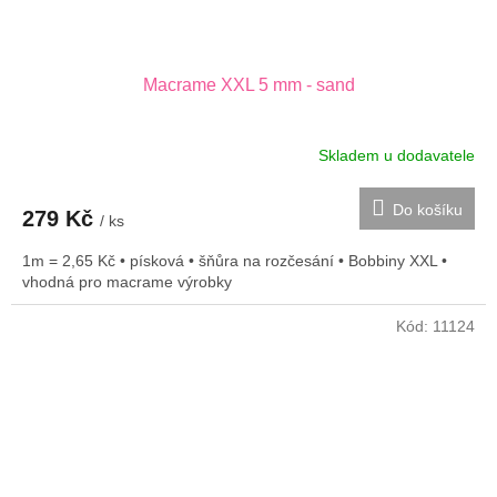
Macrame XXL 5 mm - sand
Skladem u dodavatele
Do košíku
279 Kč
/ ks
1m = 2,65 Kč • písková • šňůra na rozčesání • Bobbiny XXL •
vhodná pro macrame výrobky
Kód:
11124