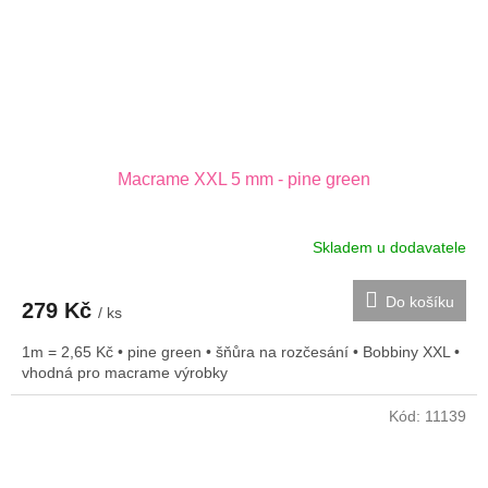
Macrame XXL 5 mm - pine green
Skladem u dodavatele
Do košíku
279 Kč
/ ks
1m = 2,65 Kč • pine green • šňůra na rozčesání • Bobbiny XXL •
vhodná pro macrame výrobky
Kód:
11139