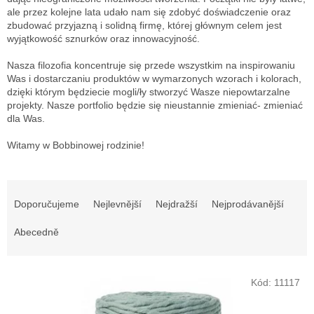
ale przez kolejne lata udało nam się zdobyć doświadczenie oraz
zbudować przyjazną i solidną firmę, której głównym celem jest
wyjątkowość sznurków oraz innowacyjność.
Nasza filozofia koncentruje się przede wszystkim na inspirowaniu
Was i dostarczaniu produktów w wymarzonych wzorach i kolorach,
dzięki którym będziecie mogli/ły stworzyć Wasze niepowtarzalne
projekty. Nasze portfolio będzie się nieustannie zmieniać- zmieniać
dla Was.
Witamy w Bobbinowej rodzinie!
Ř
a
Doporučujeme
Nejlevnější
Nejdražší
Nejprodávanější
z
e
Abecedně
n
í
V
p
Kód:
11117
ý
r
p
o