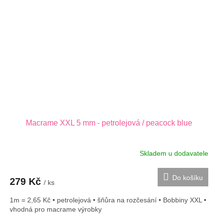
Macrame XXL 5 mm - petrolejová / peacock blue
Skladem u dodavatele
Do košíku
279 Kč
/ ks
1m = 2,65 Kč • petrolejová • šňůra na rozčesání • Bobbiny XXL •
vhodná pro macrame výrobky