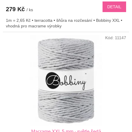
DETAIL
279 Kč
/ ks
1m = 2,65 Kč • terracotta • šňůra na rozčesání • Bobbiny XXL •
vhodná pro macrame výrobky
Kód:
11147
Macrame XXL 5 mm - světle šedá