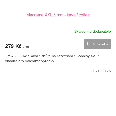
Macrame XXL 5 mm - káva / coffee
Skladem u dodavatele
Do košíku
279 Kč
/ ks
1m = 2,65 Kč • káva • šňůra na rozčesání • Bobbiny XXL •
vhodná pro macrame výrobky
Kód:
11126