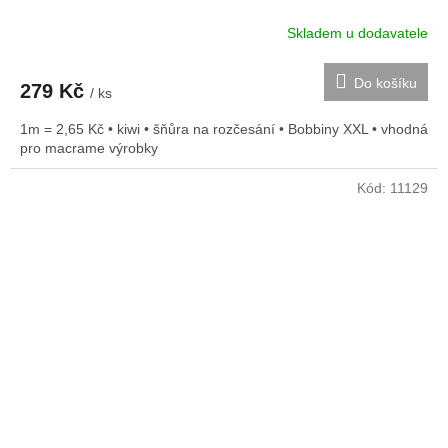
Skladem u dodavatele
Do košíku
279 Kč
/ ks
1m = 2,65 Kč • kiwi • šňůra na rozčesání • Bobbiny XXL • vhodná
pro macrame výrobky
Kód:
11129