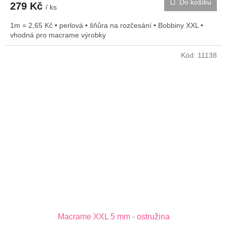
Do košíku
279 Kč
/ ks
1m = 2,65 Kč • perlová • šňůra na rozčesání • Bobbiny XXL •
vhodná pro macrame výrobky
Kód:
11138
Macrame XXL 5 mm - ostružina