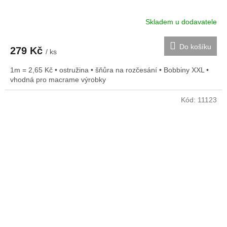
Skladem u dodavatele
Do košíku
279 Kč
/ ks
1m = 2,65 Kč • ostružina • šňůra na rozčesání • Bobbiny XXL •
vhodná pro macrame výrobky
Kód:
11123