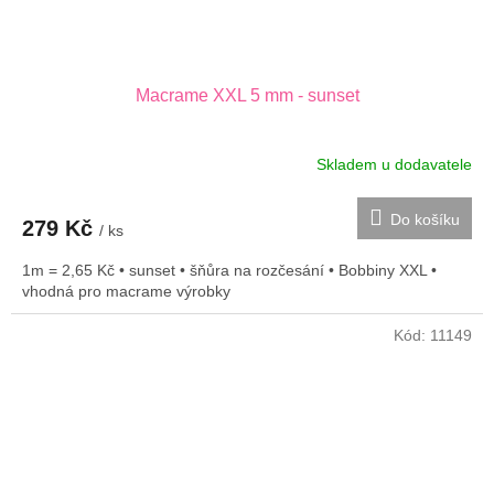
Macrame XXL 5 mm - sunset
Skladem u dodavatele
Do košíku
279 Kč
/ ks
1m = 2,65 Kč • sunset • šňůra na rozčesání • Bobbiny XXL •
vhodná pro macrame výrobky
Kód:
11149