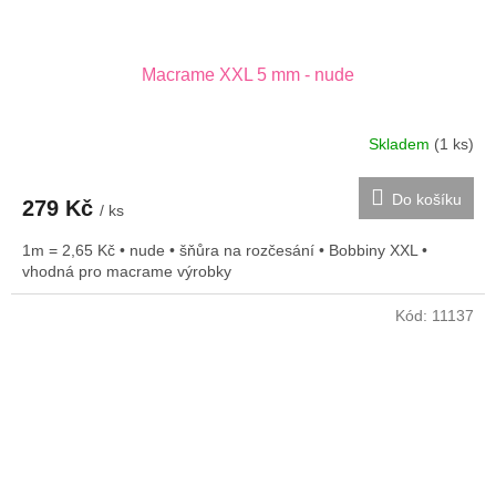
Macrame XXL 5 mm - nude
Skladem
(1 ks)
Do košíku
279 Kč
/ ks
1m = 2,65 Kč • nude • šňůra na rozčesání • Bobbiny XXL •
vhodná pro macrame výrobky
Kód:
11137