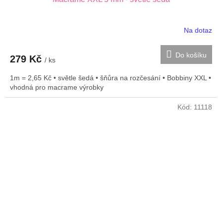
Na dotaz
Do košíku
279 Kč
/ ks
1m = 2,65 Kč • světle šedá • šňůra na rozčesání • Bobbiny XXL •
vhodná pro macrame výrobky
Kód:
11118