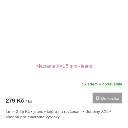
Macrame XXL 5 mm - jeans
Skladem u dodavatele
Do košíku
279 Kč
/ ks
1m = 2,65 Kč • jeans • šňůra na rozčesání • Bobbiny XXL •
vhodná pro macrame výrobky