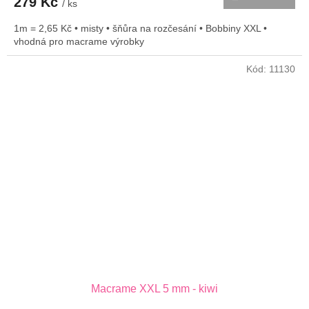
279 Kč
/ ks
1m = 2,65 Kč • misty • šňůra na rozčesání • Bobbiny XXL •
vhodná pro macrame výrobky
Kód:
11130
Macrame XXL 5 mm - kiwi