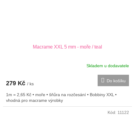
Macrame XXL 5 mm - moře / teal
Skladem u dodavatele
Do košíku
279 Kč
/ ks
1m = 2,65 Kč • moře • šňůra na rozčesání • Bobbiny XXL •
vhodná pro macrame výrobky
Kód:
11122