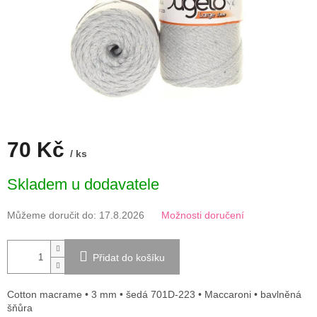
70 Kč
/ ks
Měrná
Skladem u dodavatele
cena:
Můžeme doručit do:
17.8.2026
Možnosti doručení
Přidat do košíku
Cotton macrame • 3 mm • šedá 701D-223 • Maccaroni • bavlněná
šňůra