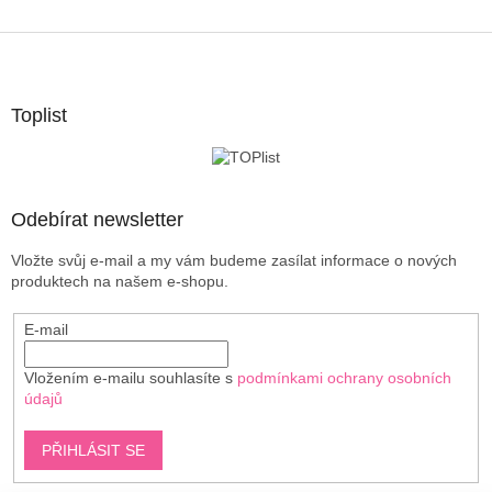
Z
á
p
a
Toplist
t
í
Odebírat newsletter
Vložte svůj e-mail a my vám budeme zasílat informace o nových
produktech na našem e-shopu.
E-mail
Vložením e-mailu souhlasíte s
podmínkami ochrany osobních
údajů
PŘIHLÁSIT SE