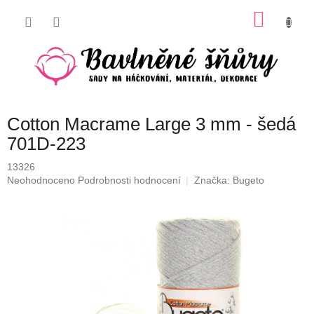
Přejít
NÁKU
na
obsah
KOŠÍK
Cotton Macrame Large 3 mm - šedá
701D-223
13326
Průměrné
Neohodnoceno
Podrobnosti hodnocení
Značka:
Bugeto
hodnocení
produktu
je
0,0
z
5
hvězdiček.