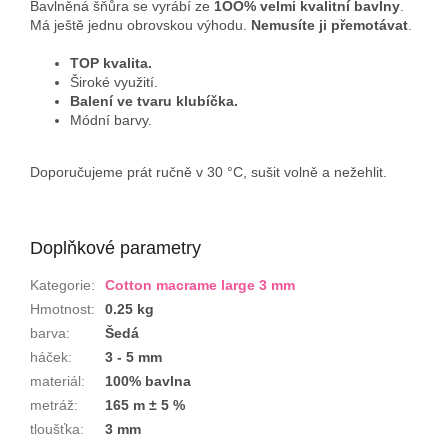
Bavlněná šňůra se vyrábí ze
1OO% velmi kvalitní bavlny
.
Má ještě jednu obrovskou výhodu.
Nemusíte ji přemotávat
.
TOP kvalita.
Široké využití.
Balení ve tvaru klubíčka.
Módní barvy.
Doporučujeme prát ručně v 30 °C, sušit volně a nežehlit.
Doplňkové parametry
Kategorie
:
Cotton macrame large 3 mm
Hmotnost
:
0.25 kg
barva
:
Šedá
háček
:
3 - 5 mm
materiál
:
100% bavlna
metráž
:
165 m ± 5 %
tloušťka
:
3 mm