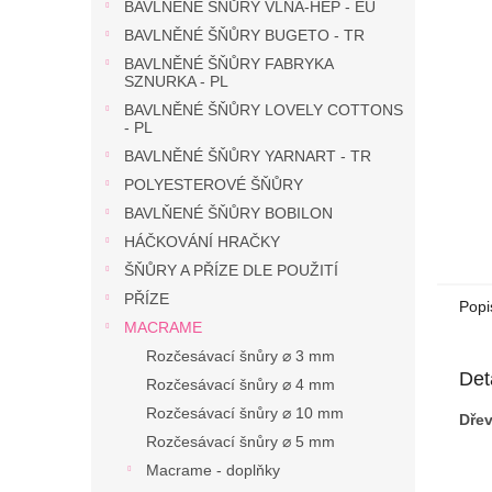
n
BAVLNĚNÉ ŠŇŮRY VLNA-HEP - EU
e
BAVLNĚNÉ ŠŇŮRY BUGETO - TR
l
BAVLNĚNÉ ŠŇŮRY FABRYKA
SZNURKA - PL
BAVLNĚNÉ ŠŇŮRY LOVELY COTTONS
- PL
BAVLNĚNÉ ŠŇŮRY YARNART - TR
POLYESTEROVÉ ŠŇŮRY
BAVLŇENÉ ŠŇŮRY BOBILON
HÁČKOVÁNÍ HRAČKY
ŠŇŮRY A PŘÍZE DLE POUŽITÍ
PŘÍZE
Popi
MACRAME
Rozčesávací šnůry ⌀ 3 mm
Det
Rozčesávací šnůry ⌀ 4 mm
Rozčesávací šnůry ⌀ 10 mm
Dřev
Rozčesávací šnůry ⌀ 5 mm
Macrame - doplňky