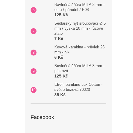
Bavlněná šňůra MILA 3 mm -
ecru / přírodní / P08
125 Kč
Sedlářský nýt šroubovací Ø 5
mm / výška 10 mm - růžové
zlato
7 Kč
Kovová karabina - průvlek 25
mm - nikl
6 Kč
Bavlněná šňůra MILA 3 mm -
písková
125 Kč
Etrofil bambino Lux Cotton -
světle béžová 70020
35 Kč
Facebook