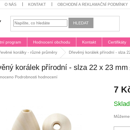
O NÁS
KONTAKT
OBCHODNÍ A REKLAMAČNÍ PODMÍNKY
HLEDAT
tní program
Hodnocení obchodu
Kontakt
Certifikáty
řevěné korálky - různé průměry
Dřevěný korálek přírodní - slza 
ěný korálek přírodní - slza 22 x 23 mm
né
noceno
Podrobnosti hodnocení
ení
7 K
u
Měrná
Skla
cena:
ek.
Můžeme d