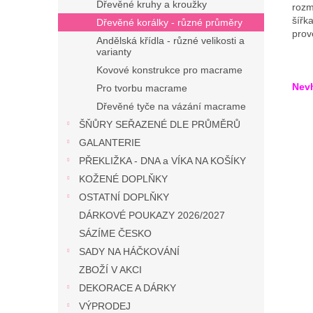
Dřevěné kruhy a kroužky
rozm
šířk
Dřevěné korálky - různé průměry
prov
Andělská křídla - různé velikosti a
varianty
Kovové konstrukce pro macrame
Nevh
Pro tvorbu macrame
Dřevěné tyče na vázání macrame
ŠŇŮRY SEŘAZENÉ DLE PRŮMĚRŮ
GALANTERIE
PŘEKLIŽKA - DNA a VÍKA NA KOŠÍKY
KOŽENÉ DOPLŇKY
OSTATNÍ DOPLŇKY
DÁRKOVÉ POUKAZY 2026/2027
SÁZÍME ČESKO
SADY NA HÁČKOVÁNÍ
ZBOŽÍ V AKCI
DEKORACE A DÁRKY
VÝPRODEJ