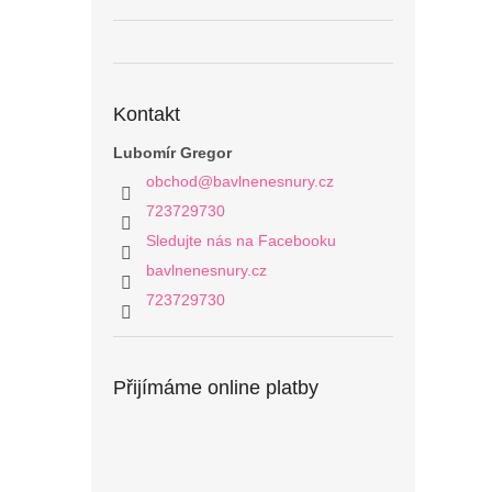
Kontakt
Lubomír Gregor
obchod
@
bavlnenesnury.cz
723729730
Sledujte nás na Facebooku
bavlnenesnury.cz
723729730
Přijímáme online platby