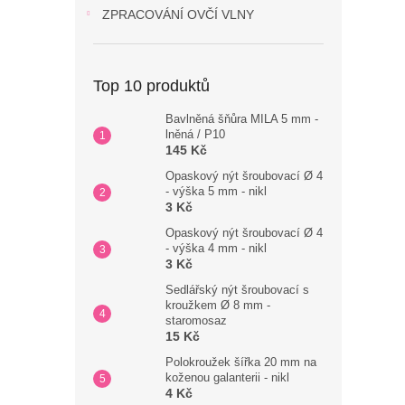
ZPRACOVÁNÍ OVČÍ VLNY
Top 10 produktů
Bavlněná šňůra MILA 5 mm -
lněná / P10
145 Kč
Opaskový nýt šroubovací Ø 4
- výška 5 mm - nikl
3 Kč
Opaskový nýt šroubovací Ø 4
- výška 4 mm - nikl
3 Kč
Sedlářský nýt šroubovací s
kroužkem Ø 8 mm -
staromosaz
15 Kč
Polokroužek šířka 20 mm na
koženou galanterii - nikl
4 Kč