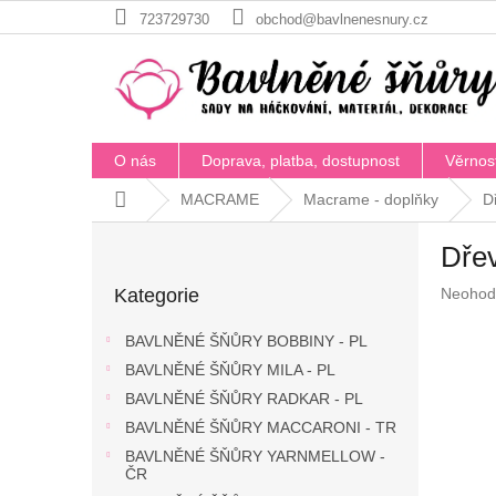
Přejít
723729730
obchod@bavlnenesnury.cz
na
obsah
O nás
Doprava, platba, dostupnost
Věrnos
Domů
MACRAME
Macrame - doplňky
D
P
Dřev
o
Přeskočit
s
Průměr
Kategorie
Neohod
kategorie
t
hodnoc
r
produkt
BAVLNĚNÉ ŠŇŮRY BOBBINY - PL
a
je
BAVLNĚNÉ ŠŇŮRY MILA - PL
n
0,0
z
BAVLNĚNÉ ŠŇŮRY RADKAR - PL
n
5
í
BAVLNĚNÉ ŠŇŮRY MACCARONI - TR
hvězdič
p
BAVLNĚNÉ ŠŇŮRY YARNMELLOW -
a
ČR