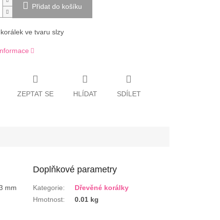
Přidat do košíku
korálek ve tvaru slzy
 informace
ZEPTAT SE
HLÍDAT
SDÍLET
Doplňkové parametry
23 mm
Kategorie
:
Dřevěné korálky
Hmotnost
:
0.01 kg