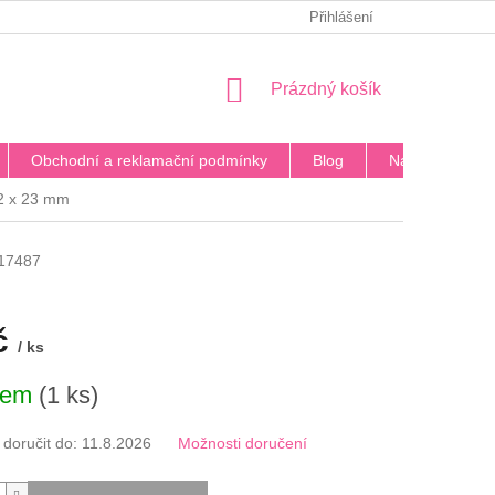
PODMÍNKY OCHRANY OSOBNÍCH ÚDAJŮ
Přihlášení
BLOG
DOPRA
NÁKUPNÍ
Prázdný košík
KOŠÍK
Obchodní a reklamační podmínky
Blog
Napište nám
22 x 23 mm
17487
č
/ ks
dem
(1 ks)
oručit do:
11.8.2026
Možnosti doručení