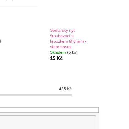
Sedlářský nýt
šroubovací s
l
kroužkem Ø 8 mm -
staromosaz
Skladem
(6 ks)
15 Kč
425
Kč