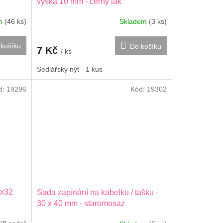
výška 10 mm - černý lak
em
(46 ks)
Skladem
(3 ks)
košíku
Do košíku
7 Kč
/ ks
Sedlářský nýt - 1 kus
d:
19296
Kód:
19302
0x32
Sada zapínání na kabelku / tašku -
30 x 40 mm - staromosaz