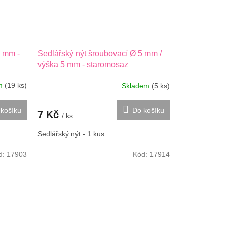
7 mm -
Sedlářský nýt šroubovací Ø 5 mm /
výška 5 mm - staromosaz
em
(19 ks)
Skladem
(5 ks)
košíku
Do košíku
7 Kč
/ ks
Sedlářský nýt - 1 kus
d:
17903
Kód:
17914