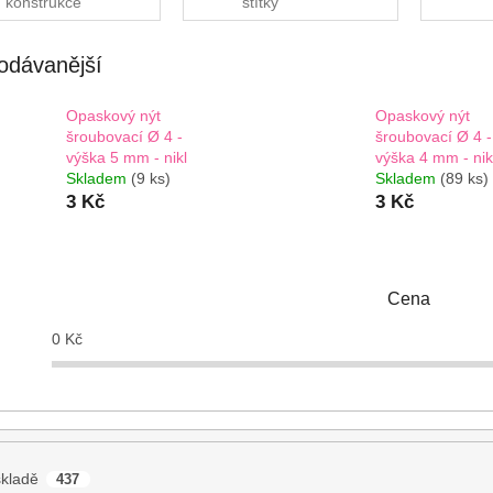
konstrukce
štítky
odávanější
Opaskový nýt
Opaskový nýt
šroubovací Ø 4 -
šroubovací Ø 4 -
výška 5 mm - nikl
výška 4 mm - nik
Skladem
(9 ks)
Skladem
(89 ks)
3 Kč
3 Kč
Cena
0
Kč
kladě
437