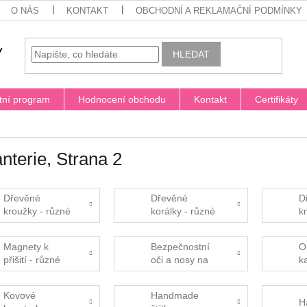
O NÁS
KONTAKT
OBCHODNÍ A REKLAMAČNÍ PODMÍNKY
HLEDAT
tní program
Hodnocení obchodu
Kontakt
Certifikáty
nterie
, Strana 2
Dřevěné
Dřevěné
D
kroužky - různé
korálky - různé
k
průměry
průměry
p
Magnety k
Bezpečnostní
O
přišití - různé
oči a nosy na
k
barvy
hračky
Kovové
Handmade
H