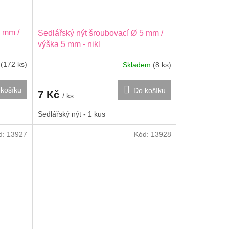
5 mm /
Sedlářský nýt šroubovací Ø 5 mm /
výška 5 mm - nikl
m
(172 ks)
Skladem
(8 ks)
košíku
Do košíku
7 Kč
/ ks
Sedlářský nýt - 1 kus
d:
13927
Kód:
13928