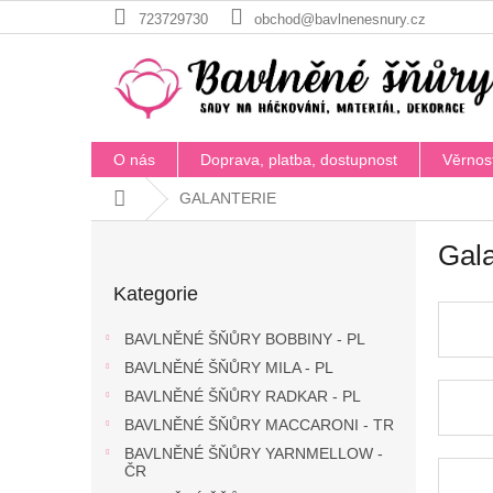
Přejít
723729730
obchod@bavlnenesnury.cz
na
obsah
O nás
Doprava, platba, dostupnost
Věrnos
Domů
GALANTERIE
P
Gala
o
Přeskočit
s
Kategorie
kategorie
t
r
BAVLNĚNÉ ŠŇŮRY BOBBINY - PL
a
BAVLNĚNÉ ŠŇŮRY MILA - PL
n
BAVLNĚNÉ ŠŇŮRY RADKAR - PL
n
í
BAVLNĚNÉ ŠŇŮRY MACCARONI - TR
p
BAVLNĚNÉ ŠŇŮRY YARNMELLOW -
a
ČR