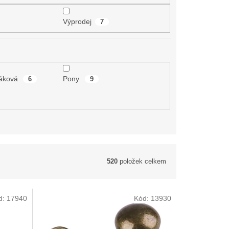
Výprodej
7
ráková
Pony
6
9
520
položek celkem
d:
17940
Kód:
13930