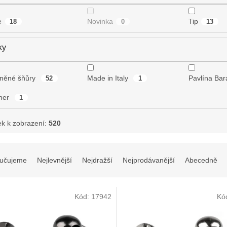
e
Novinka
Tip
18
0
13
ky
lněné šňůry
Made in Italy
Pavlína Ba
52
1
her
1
ek k zobrazení:
520
učujeme
Nejlevnější
Nejdražší
Nejprodávanější
Abecedně
Kód:
17942
Kó