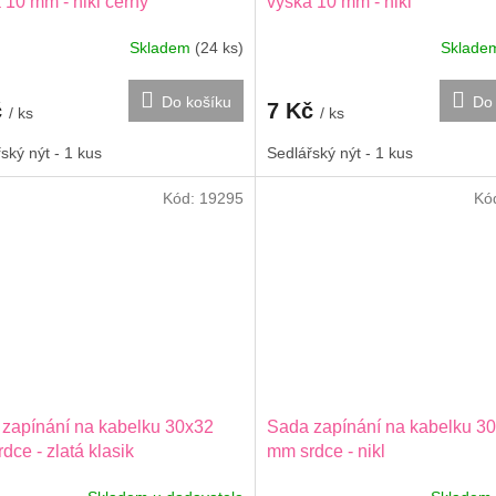
 10 mm - nikl černý
výška 10 mm - nikl
Skladem
(24 ks)
Sklad
Do košíku
Do 
č
7 Kč
/ ks
/ ks
ský nýt - 1 kus
Sedlářský nýt - 1 kus
Kód:
19295
Kó
zapínání na kabelku 30x32
Sada zapínání na kabelku 3
dce - zlatá klasik
mm srdce - nikl