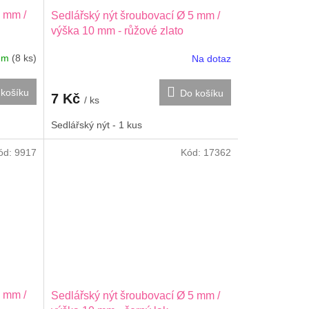
5 mm /
Sedlářský nýt šroubovací Ø 5 mm /
výška 10 mm - růžové zlato
dem
(8 ks)
Na dotaz
košíku
Do košíku
7 Kč
/ ks
Sedlářský nýt - 1 kus
ód:
9917
Kód:
17362
5 mm /
Sedlářský nýt šroubovací Ø 5 mm /