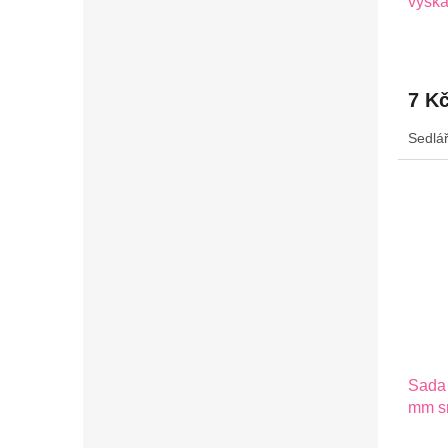
výška
7 K
Sedlář
Sada 
mm sr