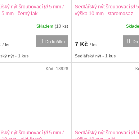
řský nýt šroubovací Ø 5 mm /
Sedlářský nýt šroubovací Ø 
 5 mm - černý lak
výška 10 mm - staromosaz
Skladem
(10 ks)
Skla
Do košíku
Do 
č
7 Kč
/ ks
/ ks
ský nýt - 1 kus
Sedlářský nýt - 1 kus
Kód:
13926
K
řský nýt šroubovací Ø 5 mm /
Sedlářský nýt šroubovací Ø 