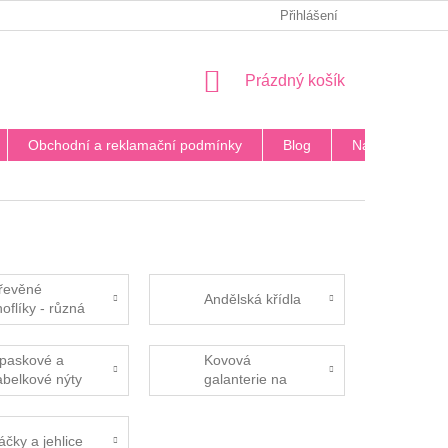
PODMÍNKY OCHRANY OSOBNÍCH ÚDAJŮ
Přihlášení
BLOG
DOPRA
NÁKUPNÍ
Prázdný košík
KOŠÍK
Obchodní a reklamační podmínky
Blog
Napište nám
řevěné
Andělská křídla
noflíky - různá
rovedení
paskové a
Kovová
abelkové nýty
galanterie na
kabelky
áčky a jehlice