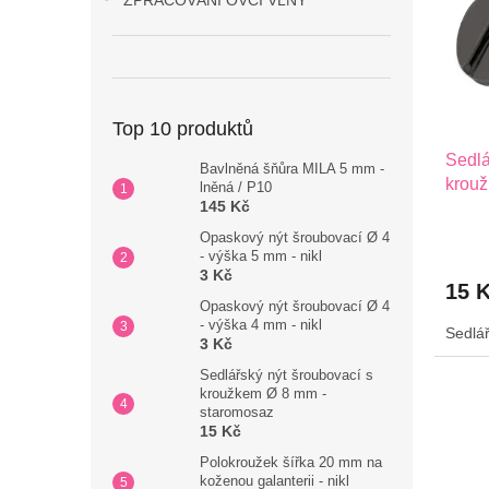
ZPRACOVÁNÍ OVČÍ VLNY
s
o
p
d
r
u
o
k
d
t
Top 10 produktů
u
ů
Sedlá
k
Bavlněná šňůra MILA 5 mm -
krouž
t
lněná / P10
145 Kč
ů
Opaskový nýt šroubovací Ø 4
- výška 5 mm - nikl
3 Kč
15 
Opaskový nýt šroubovací Ø 4
- výška 4 mm - nikl
Sedlář
3 Kč
Sedlářský nýt šroubovací s
kroužkem Ø 8 mm -
staromosaz
15 Kč
Polokroužek šířka 20 mm na
koženou galanterii - nikl