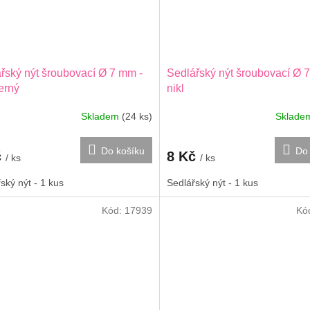
řský nýt šroubovací Ø 7 mm -
Sedlářský nýt šroubovací Ø 
černý
nikl
Skladem
(24 ks)
Sklad
Do košíku
Do 
č
8 Kč
/ ks
/ ks
ský nýt - 1 kus
Sedlářský nýt - 1 kus
Kód:
17939
Kó