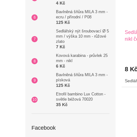
4 Kč
Bavlněná šňůra MILA 3 mm -
ecru / přírodní / P08
125 Kč
Sedlářský nýt šroubovací Ø 5
Sedlá
mm / výška 10 mm - růžové
nikl 
zlato
7 Kč
Kovová karabina - průvlek 25
mm - nikl
6 Kč
8 K
Bavlněná šňůra MILA 3 mm -
písková
Sedlář
125 Kč
Etrofil bambino Lux Cotton -
světle béžová 70020
35 Kč
Facebook