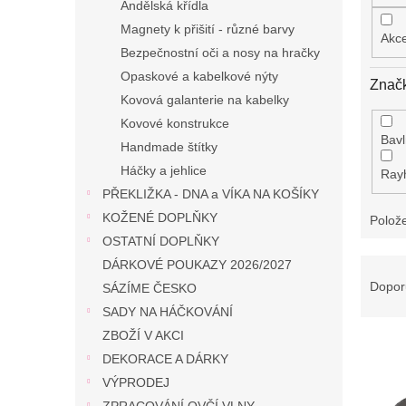
Andělská křídla
Magnety k přišití - různé barvy
Akc
Bezpečnostní oči a nosy na hračky
Opaskové a kabelkové nýty
Znač
Kovová galanterie na kabelky
Kovové konstrukce
Bav
Handmade štítky
Háčky a jehlice
Ray
PŘEKLIŽKA - DNA a VÍKA NA KOŠÍKY
KOŽENÉ DOPLŇKY
Polož
OSTATNÍ DOPLŇKY
Ř
DÁRKOVÉ POUKAZY 2026/2027
a
Dopor
SÁZÍME ČESKO
z
SADY NA HÁČKOVÁNÍ
e
ZBOŽÍ V AKCI
V
n
DEKORACE A DÁRKY
ý
í
p
p
VÝPRODEJ
i
r