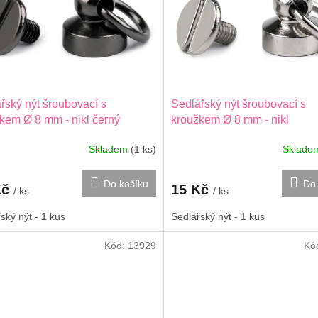
řský nýt šroubovací s
Sedlářský nýt šroubovací s
kem Ø 8 mm - nikl černý
kroužkem Ø 8 mm - nikl
Skladem
(1 ks)
Sklad
Do košíku
Do 
Kč
15 Kč
/ ks
/ ks
ský nýt - 1 kus
Sedlářský nýt - 1 kus
Kód:
13929
Kó