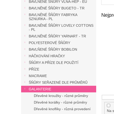
n
BAVLNĚNÉ ŠŇŮRY VLNA-HEP - EU
e
BAVLNĚNÉ ŠŇŮRY BUGETO - TR
l
Nejpr
BAVLNĚNÉ ŠŇŮRY FABRYKA
SZNURKA - PL
BAVLNĚNÉ ŠŇŮRY LOVELY COTTONS
- PL
BAVLNĚNÉ ŠŇŮRY YARNART - TR
POLYESTEROVÉ ŠŇŮRY
BAVLŇENÉ ŠŇŮRY BOBILON
HÁČKOVÁNÍ HRAČKY
ŠŇŮRY A PŘÍZE DLE POUŽITÍ
PŘÍZE
MACRAME
ŠŇŮRY SEŘAZENÉ DLE PRŮMĚRŮ
GALANTERIE
Dřevěné kroužky - různé průměry
Dřevěné korálky - různé průměry
Dřevěné knoflíky - různá provedení
Na s