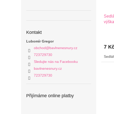
Sedlá
výška
Kontakt
Lubomír Gregor
7 K
obchod
@
bavlnenesnury.cz
723729730
Sedlář
Sledujte nás na Facebooku
bavlnenesnury.cz
723729730
Přijímáme online platby