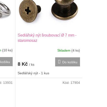
Sedlářský nýt šroubovací Ø 7 mm -
staromosaz
em
(10 ks)
Skladem
(4 ks)
košíku
Do košíku
8 Kč
/ ks
Sedlářský nýt - 1 kus
d:
13931
Kód:
17904