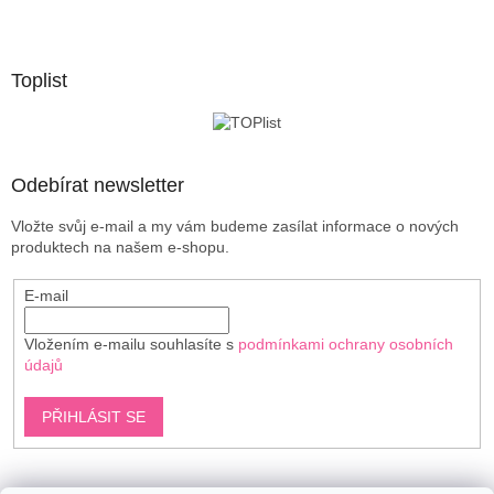
Z
á
p
a
Toplist
t
í
Odebírat newsletter
Vložte svůj e-mail a my vám budeme zasílat informace o nových
produktech na našem e-shopu.
E-mail
Vložením e-mailu souhlasíte s
podmínkami ochrany osobních
údajů
PŘIHLÁSIT SE