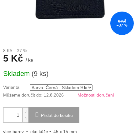
8 Kč
–37 %
8 Kč
–37 %
5 Kč
/ ks
Měrná
Skladem
(9 ks)
cena:
Varianta
Můžeme doručit do:
12.8.2026
Možnosti doručení
Přidat do košíku
více barev
• eko kůže • 45 x 15 mm