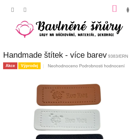
Přejít
NÁKU
na
obsah
KOŠÍK
Handmade štítek - více barev
9383/ERN
Průměrné
Neohodnoceno
Podrobnosti hodnocení
Akce
Výprodej
hodnocení
produktu
je
0,0
z
5
hvězdiček.