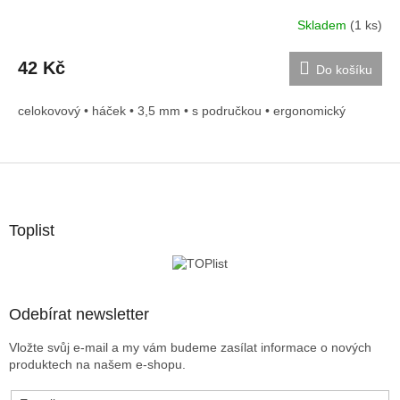
Skladem
(1 ks)
42 Kč
Do košíku
celokovový • háček • 3,5 mm • s područkou • ergonomický
Z
á
p
a
Toplist
t
í
Odebírat newsletter
Vložte svůj e-mail a my vám budeme zasílat informace o nových
produktech na našem e-shopu.