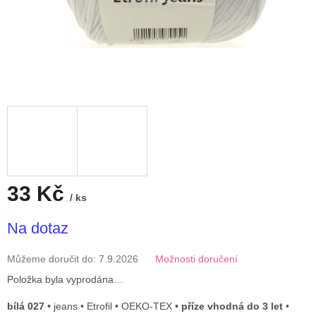
33 Kč
/ ks
Měrná
Na dotaz
cena:
Můžeme doručit do:
7.9.2026
Možnosti doručení
Položka byla vyprodána…
bílá 027
• jeans • Etrofil • OEKO-TEX •
příze vhodná do 3 let
•