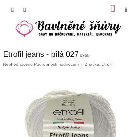
Přejít
NÁKU
na
obsah
KOŠÍK
Etrofil jeans - bílá 027
9965
Průměrné
Neohodnoceno
Podrobnosti hodnocení
Značka:
Etrofil
hodnocení
produktu
je
0,0
z
5
hvězdiček.