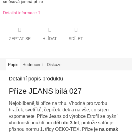
směsová jemná příze
Detailní informace
ZEPTAT SE
HLÍDAT
SDÍLET
Popis
Hodnocení
Diskuze
Detailní popis produktu
Příze JEANS bílá 027
Nejoblíbenější příze na trhu. Vhodná pro tvorbu
hraček, svetříků, čepiček, dek a na vše, co si jen
vzpomenete. Příze Jeans od výrobce Etrofil se pyšní
vhodností použití pro
děti do 3 let
, protože splňuje
přísnou normu 1. třídy OEKO-TEX. Příze je
na omak