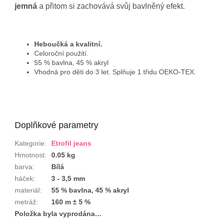
jemná
a přitom si zachovává svůj bavlněný efekt.
Heboučká a kvalitní.
Celoroční použití.
55 % bavlna, 45 % akryl
Vhodná pro děti do 3 let. Splňuje 1 třidu OEKO-TEX.
Doplňkové parametry
Kategorie
:
Etrofil jeans
Hmotnost
:
0.05 kg
barva
:
Bílá
háček
:
3 - 3,5 mm
materiál
:
55 % bavlna, 45 % akryl
metráž
:
160 m ± 5 %
Položka byla vyprodána…