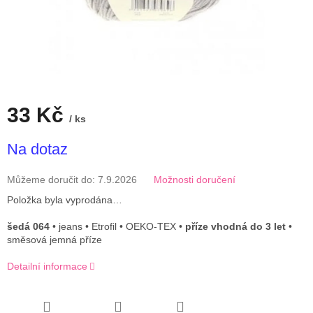
33 Kč
/ ks
Měrná
Na dotaz
cena:
Můžeme doručit do:
7.9.2026
Možnosti doručení
Položka byla vyprodána…
šedá 064
• jeans • Etrofil • OEKO-TEX •
příze vhodná do 3 let
•
směsová jemná příze
Detailní informace