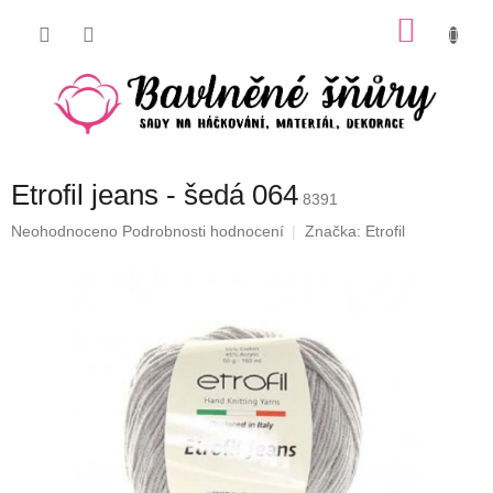
Přejít
NÁKU
na
obsah
KOŠÍK
Etrofil jeans - šedá 064
8391
Průměrné
Neohodnoceno
Podrobnosti hodnocení
Značka:
Etrofil
hodnocení
produktu
je
0,0
z
5
hvězdiček.