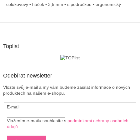
celokovový • háček • 3,5 mm • s područkou • ergonomický
Z
á
p
a
Toplist
t
í
Odebírat newsletter
Vložte svůj e-mail a my vám budeme zasílat informace o nových
produktech na našem e-shopu.
E-mail
Vložením e-mailu souhlasíte s
podmínkami ochrany osobních
údajů