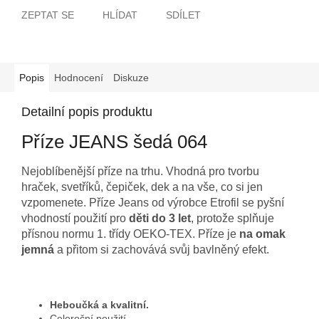
ZEPTAT SE
HLÍDAT
SDÍLET
Popis
Hodnocení
Diskuze
Detailní popis produktu
Příze JEANS šedá 064
Nejoblíbenější příze na trhu. Vhodná pro tvorbu
hraček, svetříků, čepiček, dek a na vše, co si jen
vzpomenete. Příze Jeans od výrobce Etrofil se pyšní
vhodností použití pro
děti do 3 let
, protože splňuje
přísnou normu 1. třídy OEKO-TEX. Příze je
na omak
jemná
a přitom si zachovává svůj bavlněný efekt.
Heboučká a kvalitní.
Celoroční použití.