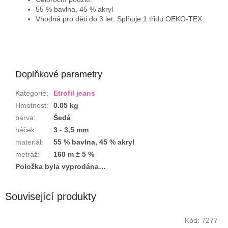
55 % bavlna, 45 % akryl
Vhodná pro děti do 3 let. Splňuje 1 třidu OEKO-TEX.
Doplňkové parametry
Kategorie
:
Etrofil jeans
Hmotnost
:
0.05 kg
barva
:
Šedá
háček
:
3 - 3,5 mm
materiál
:
55 % bavlna, 45 % akryl
metráž
:
160 m ± 5 %
Položka byla vyprodána…
Související produkty
Kód:
7277