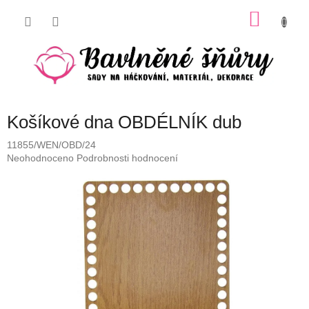
Přejít
NÁKU
na
obsah
KOŠÍK
Košíkové dna OBDÉLNÍK dub
11855/WEN/OBD/24
Průměrné
Neohodnoceno
Podrobnosti hodnocení
hodnocení
produktu
je
0,0
z
5
hvězdiček.