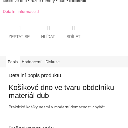
košíkové dno • různé roměry • dub •
obdélník
Detailní informace
ZEPTAT SE
HLÍDAT
SDÍLET
Popis
Hodnocení
Diskuze
Detailní popis produktu
Košíkové dno ve tvaru obdelníku -
materiál dub
Praktické košíky nesmí v moderní domácnosti chybět.