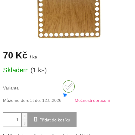
70 Kč
/ ks
Měrná
Skladem
(1 ks)
cena:
Varianta
Můžeme doručit do:
12.8.2026
Možnosti doručení
Přidat do košíku