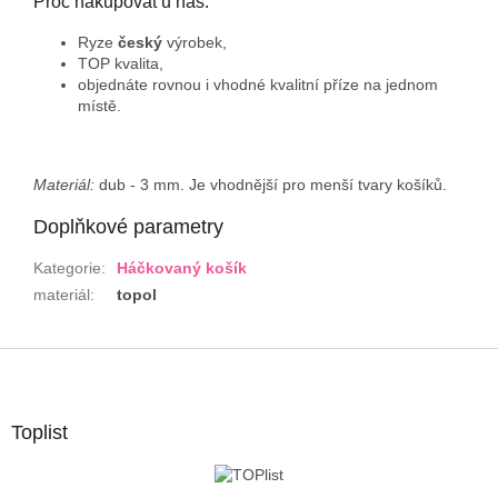
Proč nakupovat u nás:
Ryze
český
výrobek,
TOP kvalita,
objednáte rovnou i vhodné kvalitní příze na jednom
místě.
Materiál:
dub - 3 mm. Je vhodnější pro menší tvary košíků.
Doplňkové parametry
Kategorie
:
Háčkovaný košík
materiál
:
topol
Z
á
p
a
Toplist
t
í