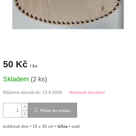
50 Kč
/ ks
Měrná
Skladem
(2 ks)
cena:
Můžeme doručit do:
12.8.2026
Možnosti doručení
Přidat do košíku
košíkové dno • 15 x 30 cm •
bříza
• ovál