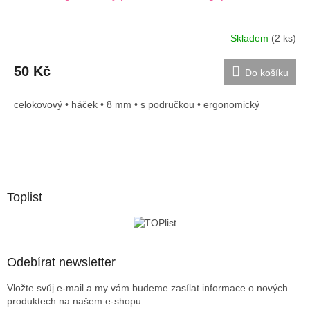
Skladem
(2 ks)
50 Kč
Do košíku
celokovový • háček • 8 mm • s područkou • ergonomický
Z
á
p
a
Toplist
t
í
Odebírat newsletter
Vložte svůj e-mail a my vám budeme zasílat informace o nových
produktech na našem e-shopu.