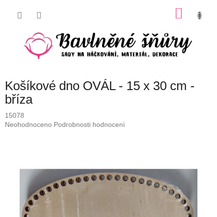
Přejít
NÁKU
na
obsah
KOŠÍK
Košíkové dno OVÁL - 15 x 30 cm -
bříza
15078
Průměrné
Neohodnoceno
Podrobnosti hodnocení
hodnocení
produktu
je
0,0
z
5
hvězdiček.