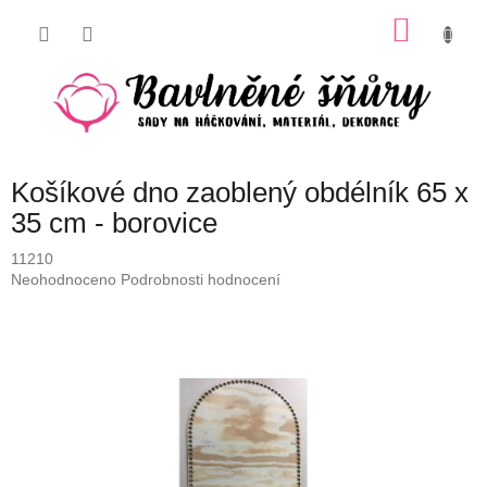
Přejít
NÁKU
na
obsah
KOŠÍK
Košíkové dno zaoblený obdélník 65 x
35 cm - borovice
11210
Průměrné
Neohodnoceno
Podrobnosti hodnocení
hodnocení
produktu
je
0,0
z
5
hvězdiček.