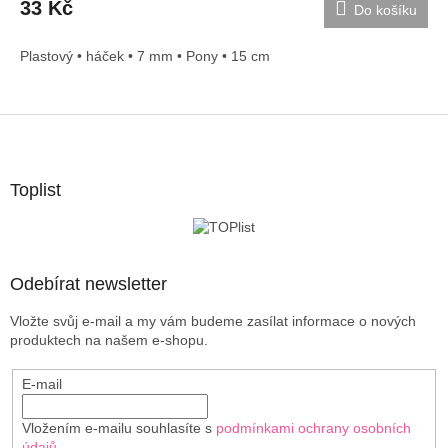
33 Kč
Do košíku
Plastový • háček • 7 mm • Pony • 15 cm
Z
á
p
a
Toplist
t
í
Odebírat newsletter
Vložte svůj e-mail a my vám budeme zasílat informace o nových
produktech na našem e-shopu.
E-mail
Vložením e-mailu souhlasíte s
podmínkami ochrany osobních
údajů