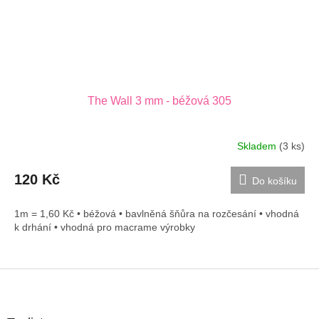
The Wall 3 mm - béžová 305
Skladem
(3 ks)
120 Kč
Do košíku
1m = 1,60 Kč • béžová • bavlněná šňůra na rozčesání • vhodná
k drhání • vhodná pro macrame výrobky
Z
á
p