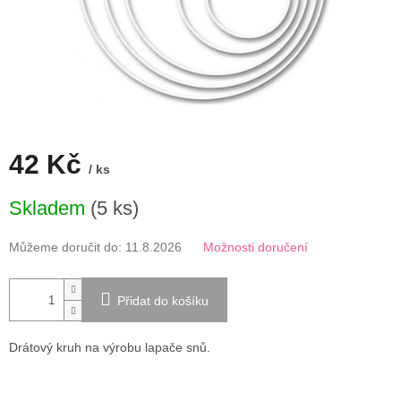
42 Kč
/ ks
Měrná
Skladem
(5 ks)
cena:
Můžeme doručit do:
11.8.2026
Možnosti doručení
Přidat do košíku
Drátový kruh na výrobu lapače snů.