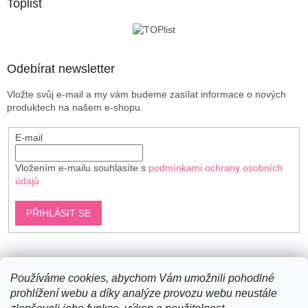
a
Toplist
t
í
Odebírat newsletter
Vložte svůj e-mail a my vám budeme zasílat informace o nových
produktech na našem e-shopu.
E-mail
Vložením e-mailu souhlasíte s
podmínkami ochrany osobních
údajů
PŘIHLÁSIT SE
Shoptet.cz
Používáme cookies, abychom Vám umožnili pohodlné
prohlížení webu a díky analýze provozu webu neustále