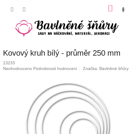
Přejít
NÁKU
na
obsah
KOŠÍK
Kovový kruh bílý - průměr 250 mm
13233
Průměrné
Neohodnoceno
Podrobnosti hodnocení
Značka:
Bavlněné šňůry
hodnocení
produktu
je
0,0
z
5
hvězdiček.