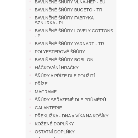
n
BAVLNĚNÉ ŠŇŮRY VLNA-HEP - EU
e
BAVLNĚNÉ ŠŇŮRY BUGETO - TR
l
BAVLNĚNÉ ŠŇŮRY FABRYKA
SZNURKA - PL
BAVLNĚNÉ ŠŇŮRY LOVELY COTTONS
- PL
BAVLNĚNÉ ŠŇŮRY YARNART - TR
POLYESTEROVÉ ŠŇŮRY
BAVLŇENÉ ŠŇŮRY BOBILON
HÁČKOVÁNÍ HRAČKY
ŠŇŮRY A PŘÍZE DLE POUŽITÍ
PŘÍZE
MACRAME
ŠŇŮRY SEŘAZENÉ DLE PRŮMĚRŮ
GALANTERIE
PŘEKLIŽKA - DNA a VÍKA NA KOŠÍKY
KOŽENÉ DOPLŇKY
OSTATNÍ DOPLŇKY