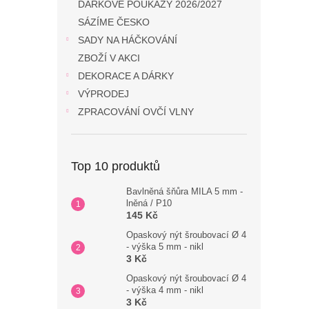
DÁRKOVÉ POUKAZY 2026/2027
SÁZÍME ČESKO
SADY NA HÁČKOVÁNÍ
ZBOŽÍ V AKCI
DEKORACE A DÁRKY
VÝPRODEJ
ZPRACOVÁNÍ OVČÍ VLNY
Top 10 produktů
Bavlněná šňůra MILA 5 mm -
lněná / P10
145 Kč
Opaskový nýt šroubovací Ø 4
- výška 5 mm - nikl
3 Kč
Opaskový nýt šroubovací Ø 4
- výška 4 mm - nikl
3 Kč