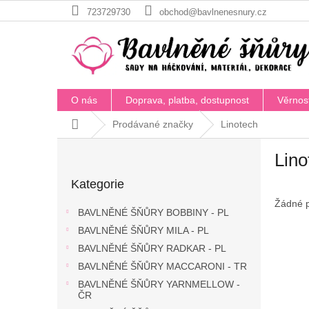
Přejít
723729730
obchod@bavlnenesnury.cz
na
obsah
O nás
Doprava, platba, dostupnost
Věrnos
Domů
Prodávané značky
Linotech
P
Lino
o
Přeskočit
s
Kategorie
kategorie
t
Žádné 
r
BAVLNĚNÉ ŠŇŮRY BOBBINY - PL
a
BAVLNĚNÉ ŠŇŮRY MILA - PL
n
BAVLNĚNÉ ŠŇŮRY RADKAR - PL
n
í
BAVLNĚNÉ ŠŇŮRY MACCARONI - TR
p
BAVLNĚNÉ ŠŇŮRY YARNMELLOW -
a
ČR