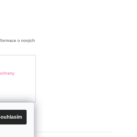
informace o nových
ochrany
ouhlasím