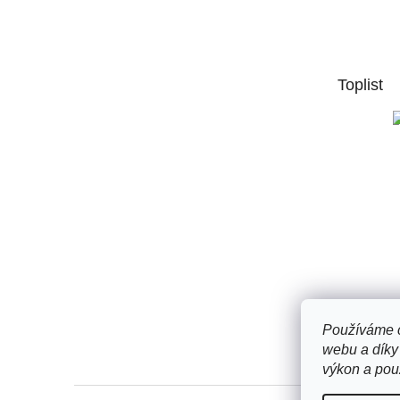
á
p
a
t
Toplist
í
Používáme c
webu a díky
výkon a použ