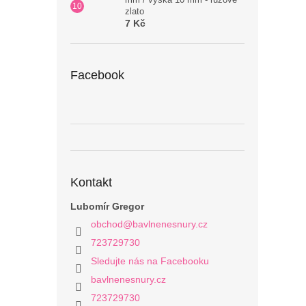
zlato
7 Kč
Facebook
Kontakt
Lubomír Gregor
obchod
@
bavlnenesnury.cz
723729730
Sledujte nás na Facebooku
bavlnenesnury.cz
723729730