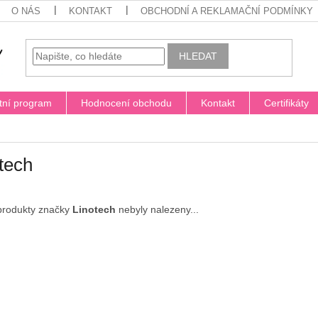
O NÁS
KONTAKT
OBCHODNÍ A REKLAMAČNÍ PODMÍNKY
HLEDAT
tní program
Hodnocení obchodu
Kontakt
Certifikáty
tech
produkty značky
Linotech
nebyly nalezeny...