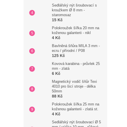
Sedlářský nýt šroubovací s
kroužkem Ø 8 mm -
staromosaz
15 Kč
Polokroužek šířka 20 mm na
koženou galanterii - nikl
4 Kč
Bavlněná šňůra MILA 3 mm -
ecru / přírodní / P08
125 Kč
Kovová karabina - průvlek 25
mm - zlatá
6 Kč
Magnetický vodič šňůr Texi
4010 pro šicí stroje - délka
50mm
88 Kč
Polokroužek šířka 25 mm na
koženou galanterii - zlatá st.
4 Kč
Sedlářský nýt šroubovací Ø 5
mm / výška 10 mm - růžové