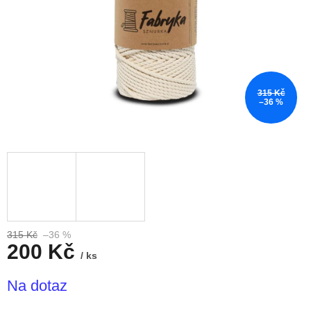
315 Kč
–36 %
315 Kč
–36 %
200 Kč
/ ks
Měrná
Na dotaz
cena: