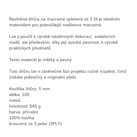
Bavlněná šňůra na macramé spletená ze 3 žil je ideálním
materiálem pro pokročilejší nadšence macramé.
Lze ji použít k výrobě nástěnných dekorací, svatebních
mašlí, ale především, díky její vysoké pevnosti, k výrobě
praktických předmětů.
Tento materiál je měkký a pevný.
Tuto šňůru lze v závěrečné fázi projektu ručně rozplést, čímž
získáte jedinečný a originální efekt.
tloušťka šňůry: 5 mm
délka: 100
me
hmotnost: 845 g
barva: přírodní
100% bavlna
kroucený ze 3 jader (3PLY)