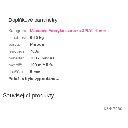
Doplňkové parametry
Kategorie
:
Macrame Fabryka sznurka 3PLY - 5 mm
Hmotnost
:
0.85 kg
barva
:
Přírodní
hmotnost
:
700g
materiál
:
100% bavlna
metráž
:
100 m ± 5 %
tloušťka
:
5 mm
Položka byla vyprodána…
Související produkty
Kód:
7280