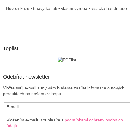
Hovězí kůže • tmavý koňak • vlastní výroba • visačka handmade
Z
á
p
a
Toplist
t
í
Odebírat newsletter
Vložte svůj e-mail a my vám budeme zasílat informace o nových
produktech na našem e-shopu.
E-mail
Vložením e-mailu souhlasíte s
podmínkami ochrany osobních
údajů