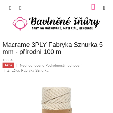
Přejít
NÁKU
na
obsah
KOŠÍK
Macrame 3PLY Fabryka Sznurka 5
mm - přírodní 100 m
13364
Průměrné
Neohodnoceno
Podrobnosti hodnocení
Akce
hodnocení
Značka:
Fabryka Sznurka
produktu
je
0,0
z
5
hvězdiček.