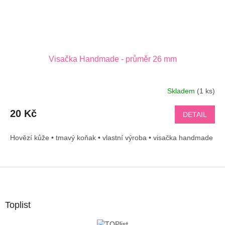
Visačka Handmade - průměr 26 mm
Skladem
(1 ks)
20 Kč
DETAIL
Hovězí kůže • tmavý koňak • vlastní výroba • visačka handmade
Z
á
p
a
Toplist
t