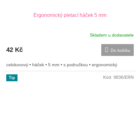
Ergonomický pletací háček 5 mm
Skladem u dodavatele
42 Kč
Do košíku
celokovový • háček • 5 mm • s područkou • ergonomický
Kód:
9836/ERN
Tip