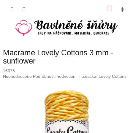
Přejít
NÁKU
na
obsah
KOŠÍK
Macrame Lovely Cottons 3 mm -
sunflower
16375
Průměrné
Neohodnoceno
Podrobnosti hodnocení
Značka:
Lovely Cottons
hodnocení
produktu
je
0,0
z
5
hvězdiček.