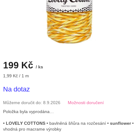
199 Kč
/ ks
Měrná
1,99 Kč / 1 m
cena:
Na dotaz
Můžeme doručit do:
8.9.2026
Možnosti doručení
Položka byla vyprodána…
• LOVELY COTTONS
• bavlněná šňůra na rozčesání •
sunflower
•
vhodná pro macrame výrobky