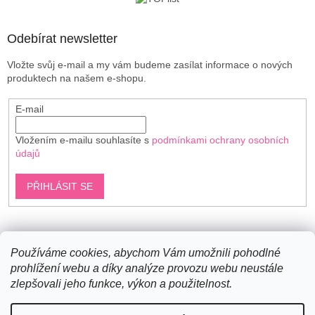
í
Odebírat newsletter
Vložte svůj e-mail a my vám budeme zasílat informace o nových
produktech na našem e-shopu.
E-mail
Vložením e-mailu souhlasíte s
podmínkami ochrany osobních
údajů
PŘIHLÁSIT SE
Shoptet.cz
Používáme cookies, abychom Vám umožnili pohodlné
prohlížení webu a díky analýze provozu webu neustále
zlepšovali jeho funkce, výkon a použitelnost.
Vytvořil Shoptet