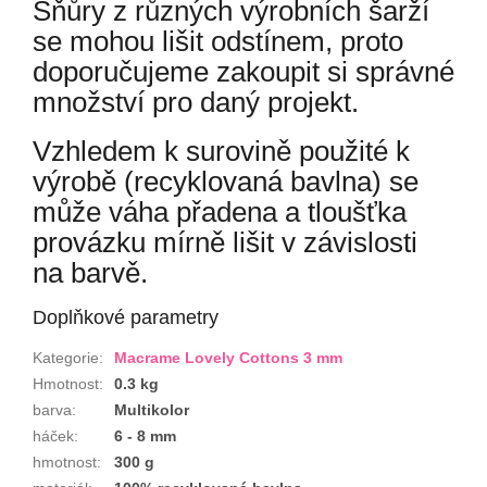
Šňůry z různých výrobních šarží
se mohou lišit odstínem, proto
doporučujeme zakoupit si správné
množství pro daný projekt.
Vzhledem k surovině použité k
výrobě (recyklovaná bavlna) se
může váha přadena a tloušťka
provázku mírně lišit v závislosti
na barvě.
Doplňkové parametry
Kategorie
:
Macrame Lovely Cottons 3 mm
Hmotnost
:
0.3 kg
barva
:
Multikolor
háček
:
6 - 8 mm
hmotnost
:
300 g