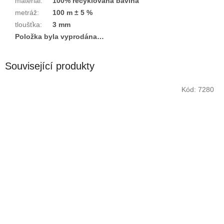
materiál
:
100% recyklovaná bavlna
metráž
:
100 m ± 5 %
tloušťka
:
3 mm
Položka byla vyprodána…
Související produkty
Kód:
7280