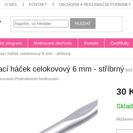
O NÁS
KONTAKT
OBCHODNÍ A REKLAMAČNÍ PODMÍNKY
HLEDAT
tní program
Hodnocení obchodu
Kontakt
Certifikáty
tací háček celokovový 6 mm - stříbrný
ací háček celokovový 6 mm - stříbrný
943
né
noceno
Podrobnosti hodnocení
ení
30 
u
Měrná
Skla
cena:
ek.
Můžeme d