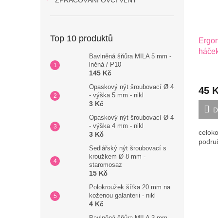
ZPRACOVÁNÍ OVČÍ VLNY
Top 10 produktů
Ergon
háče
Bavlněná šňůra MILA 5 mm -
lněná / P10
145 Kč
Opaskový nýt šroubovací Ø 4
45 
- výška 5 mm - nikl
3 Kč
D
Opaskový nýt šroubovací Ø 4
- výška 4 mm - nikl
celoko
3 Kč
podru
Sedlářský nýt šroubovací s
kroužkem Ø 8 mm -
staromosaz
15 Kč
Polokroužek šířka 20 mm na
koženou galanterii - nikl
4 Kč
Bavlněná šňůra MILA 3 mm -