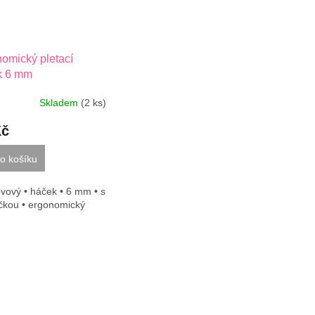
omický pletací
k 6 mm
Skladem
(2 ks)
Kč
o košíku
vový • háček • 6 mm • s
čkou • ergonomický