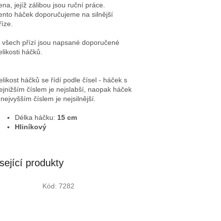
ena, jejíž zálibou jsou ruční práce.
ento háček doporučujeme na silnější
říze.
 všech přízí jsou napsané doporučené
elikosti háčků.
elikost háčků se řídí podle čísel - háček s
ejnižším číslem je nejslabší, naopak háček
 nejvyšším číslem je nejsilnější.
Délka háčku:
15 cm
Hliníkový
sející produkty
Kód:
7282