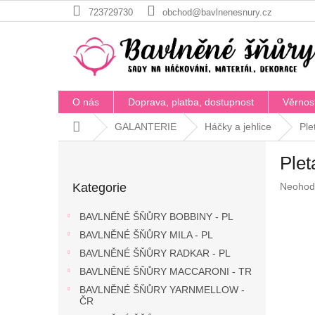
Přejít
723729730
obchod@bavlnenesnury.cz
na
obsah
O nás
Doprava, platba, dostupnost
Věrnos
Domů
GALANTERIE
Háčky a jehlice
Ple
P
Plet
o
Přeskočit
s
Průměr
Kategorie
Neohod
kategorie
t
hodnoc
r
produkt
BAVLNĚNÉ ŠŇŮRY BOBBINY - PL
a
je
BAVLNĚNÉ ŠŇŮRY MILA - PL
n
0,0
z
BAVLNĚNÉ ŠŇŮRY RADKAR - PL
n
5
í
BAVLNĚNÉ ŠŇŮRY MACCARONI - TR
hvězdič
p
BAVLNĚNÉ ŠŇŮRY YARNMELLOW -
a
ČR