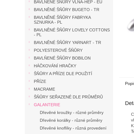
n
BAVLNĚNÉ ŠŇŮRY VLNA-HEP - EU
e
BAVLNĚNÉ ŠŇŮRY BUGETO - TR
l
BAVLNĚNÉ ŠŇŮRY FABRYKA
SZNURKA - PL
BAVLNĚNÉ ŠŇŮRY LOVELY COTTONS
- PL
BAVLNĚNÉ ŠŇŮRY YARNART - TR
POLYESTEROVÉ ŠŇŮRY
BAVLŇENÉ ŠŇŮRY BOBILON
HÁČKOVÁNÍ HRAČKY
ŠŇŮRY A PŘÍZE DLE POUŽITÍ
PŘÍZE
Popi
MACRAME
ŠŇŮRY SEŘAZENÉ DLE PRŮMĚRŮ
Det
GALANTERIE
Dřevěné kroužky - různé průměry
C
v
Dřevěné korálky - různé průměry
K
Dřevěné knoflíky - různá provedení
T