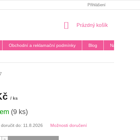
PODMÍNKY OCHRANY OSOBNÍCH ÚDAJŮ
Přihlášení
BLOG
DOPRA
NÁKUPNÍ
Prázdný košík
KOŠÍK
Obchodní a reklamační podmínky
Blog
Napište nám
7
Kč
/ ks
dem
(9 ks)
oručit do:
11.8.2026
Možnosti doručení