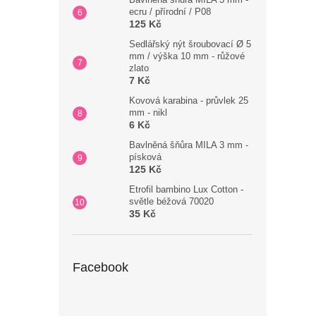
ecru / přírodní / P08
125 Kč
Sedlářský nýt šroubovací Ø 5
mm / výška 10 mm - růžové
zlato
7 Kč
Kovová karabina - průvlek 25
mm - nikl
6 Kč
Bavlněná šňůra MILA 3 mm -
písková
125 Kč
Etrofil bambino Lux Cotton -
světle béžová 70020
35 Kč
Facebook