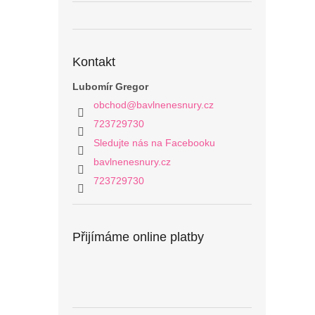
Kontakt
Lubomír Gregor
obchod
@
bavlnenesnury.cz
723729730
Sledujte nás na Facebooku
bavlnenesnury.cz
723729730
Přijímáme online platby