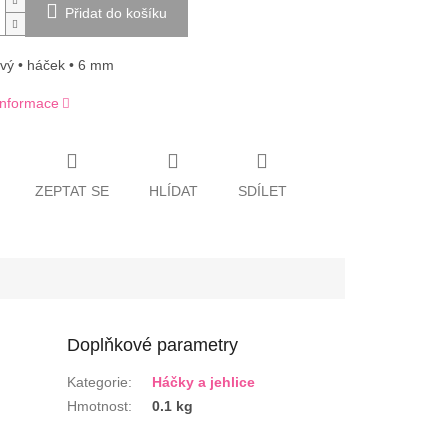
Přidat do košíku
vý • háček • 6 mm
 informace
ZEPTAT SE
HLÍDAT
SDÍLET
Doplňkové parametry
Kategorie
:
Háčky a jehlice
Hmotnost
:
0.1 kg