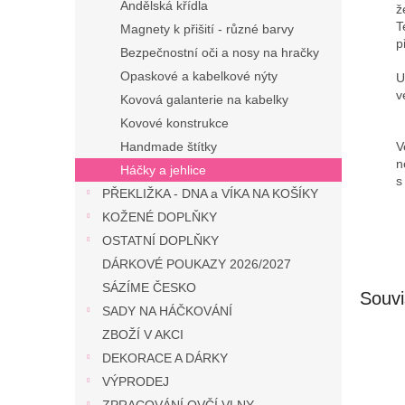
Andělská křídla
ž
T
Magnety k přišití - různé barvy
p
Bezpečnostní oči a nosy na hračky
Opaskové a kabelkové nýty
U
v
Kovová galanterie na kabelky
Kovové konstrukce
V
Handmade štítky
n
Háčky a jehlice
s
PŘEKLIŽKA - DNA a VÍKA NA KOŠÍKY
KOŽENÉ DOPLŇKY
OSTATNÍ DOPLŇKY
DÁRKOVÉ POUKAZY 2026/2027
SÁZÍME ČESKO
Souvi
SADY NA HÁČKOVÁNÍ
ZBOŽÍ V AKCI
DEKORACE A DÁRKY
VÝPRODEJ