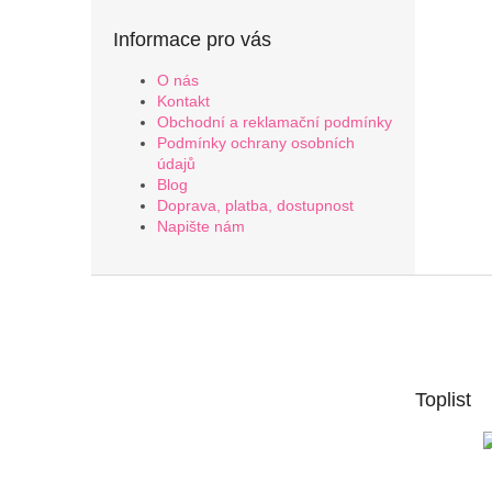
Informace pro vás
O nás
Kontakt
Obchodní a reklamační podmínky
Podmínky ochrany osobních
údajů
Blog
Doprava, platba, dostupnost
Napište nám
Z
á
p
a
t
Toplist
í