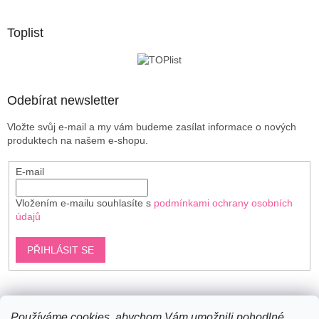
á
p
a
Toplist
t
í
Odebírat newsletter
Vložte svůj e-mail a my vám budeme zasílat informace o nových
produktech na našem e-shopu.
E-mail
Vložením e-mailu souhlasíte s
podmínkami ochrany osobních
údajů
PŘIHLÁSIT SE
Shoptet.cz
Používáme cookies, abychom Vám umožnili pohodlné