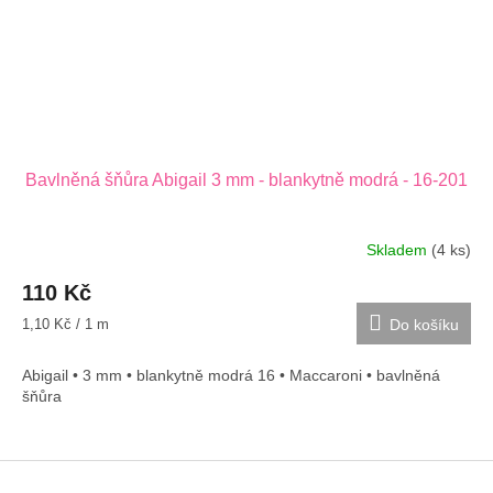
Bavlněná šňůra Abigail 3 mm - blankytně modrá - 16-201
Skladem
(4 ks)
110 Kč
Měrná
1,10 Kč / 1 m
Do košíku
cena:
Abigail • 3 mm • blankytně modrá 16 • Maccaroni • bavlněná
šňůra
Z