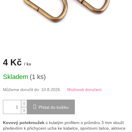
4 Kč
/ ks
Měrná
Skladem
(1 ks)
cena:
Můžeme doručit do:
10.8.2026
Možnosti doručení
Přidat do košíku
Kovový polokroužek
s kulatým profilem o průměru 3 mm slouží
především k přichycení ucha ke kabelce, sportovní tašce, aktovce