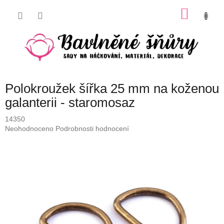
Přejít
NÁKU
na
obsah
KOŠÍK
Polokroužek šířka 25 mm na koženou
galanterii - staromosaz
14350
Průměrné
Neohodnoceno
Podrobnosti hodnocení
hodnocení
produktu
je
0,0
z
5
hvězdiček.