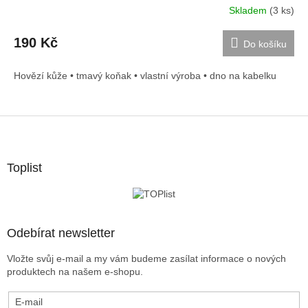
Skladem
(3 ks)
190 Kč
Do košíku
Hovězí kůže • tmavý koňak • vlastní výroba • dno na kabelku
Z
á
p
a
Toplist
t
í
Odebírat newsletter
Vložte svůj e-mail a my vám budeme zasílat informace o nových
produktech na našem e-shopu.
E-mail