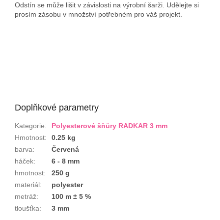
Odstín se může lišit v závislosti na výrobní šarži. Udělejte si
prosím zásobu v množství potřebném pro váš projekt.
Doplňkové parametry
Kategorie
:
Polyesterové šňůry RADKAR 3 mm
Hmotnost
:
0.25 kg
barva
:
Červená
háček
:
6 - 8 mm
hmotnost
:
250 g
materiál
:
polyester
metráž
:
100 m ± 5 %
tloušťka
:
3 mm