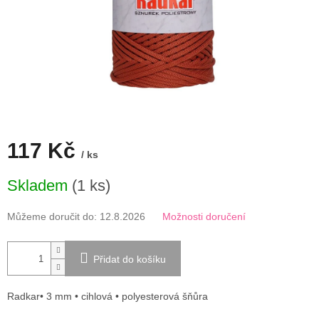
117 Kč
/ ks
Měrná
Skladem
(1 ks)
cena:
Můžeme doručit do:
12.8.2026
Možnosti doručení
Přidat do košíku
Radkar• 3 mm • cihlová • polyesterová šňůra