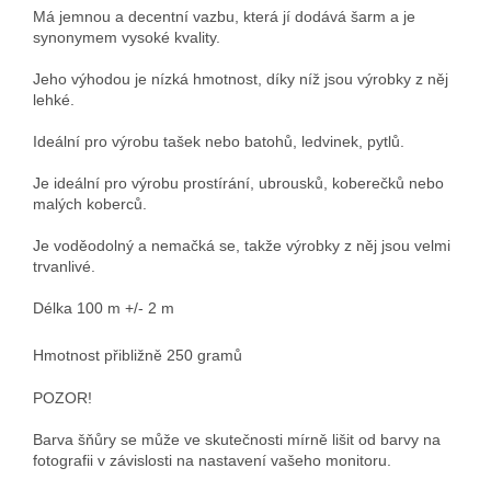
Má jemnou a decentní vazbu, která jí dodává šarm a je
synonymem vysoké kvality.
Jeho výhodou je nízká hmotnost, díky níž jsou výrobky z něj
lehké.
Ideální pro výrobu tašek nebo batohů, ledvinek, pytlů.
Je ideální pro výrobu prostírání, ubrousků, koberečků nebo
malých koberců.
Je voděodolný a nemačká se, takže výrobky z něj jsou velmi
trvanlivé.
Délka 100 m +/- 2 m
Hmotnost přibližně 250 gramů
POZOR!
Barva šňůry se může ve skutečnosti mírně lišit od barvy na
fotografii v závislosti na nastavení vašeho monitoru.