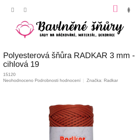
Přejít
NÁKU
na
obsah
KOŠÍK
Polyesterová šňůra RADKAR 3 mm -
cihlová 19
15120
Průměrné
Neohodnoceno
Podrobnosti hodnocení
Značka:
Radkar
hodnocení
produktu
je
0,0
z
5
hvězdiček.