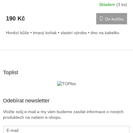
Skladem
(3 ks)
190 Kč
Do košíku
Hovězí kůže • tmavý koňak • vlastní výroba • dno na kabelku
Z
á
p
a
Toplist
t
í
Odebírat newsletter
Vložte svůj e-mail a my vám budeme zasílat informace o nových
produktech na našem e-shopu.
E-mail