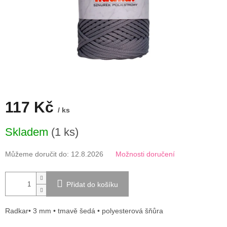
117 Kč
/ ks
Měrná
Skladem
(1 ks)
cena:
Můžeme doručit do:
12.8.2026
Možnosti doručení
Přidat do košíku
Radkar• 3 mm • tmavě šedá • polyesterová šňůra