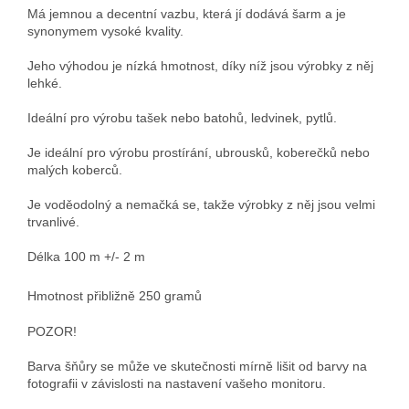
Má jemnou a decentní vazbu, která jí dodává šarm a je
synonymem vysoké kvality.
Jeho výhodou je nízká hmotnost, díky níž jsou výrobky z něj
lehké.
Ideální pro výrobu tašek nebo batohů, ledvinek, pytlů.
Je ideální pro výrobu prostírání, ubrousků, koberečků nebo
malých koberců.
Je voděodolný a nemačká se, takže výrobky z něj jsou velmi
trvanlivé.
Délka 100 m +/- 2 m
Hmotnost přibližně 250 gramů
POZOR!
Barva šňůry se může ve skutečnosti mírně lišit od barvy na
fotografii v závislosti na nastavení vašeho monitoru.