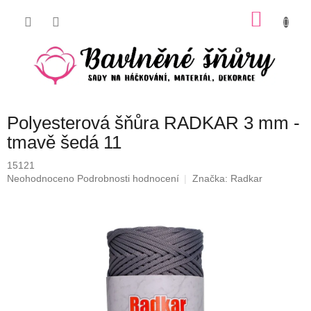
Přejít
NÁKU
na
obsah
KOŠÍK
Polyesterová šňůra RADKAR 3 mm -
tmavě šedá 11
15121
Průměrné
Neohodnoceno
Podrobnosti hodnocení
Značka:
Radkar
hodnocení
produktu
je
0,0
z
5
hvězdiček.