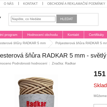
O NÁS
KONTAKT
OBCHODNÍ A REKLAMAČNÍ PODMÍNKY
HLEDAT
tní program
Hodnocení obchodu
Kontakt
Certifikáty
esterové šňůry RADKAR 5 mm
Polyesterová šňůra RADKAR 5 mm 
yesterová šňůra RADKAR 5 mm - světlý
né
noceno
Podrobnosti hodnocení
Značka:
Radkar
ení
151
u
Měrná
Sklad
cena:
ek.
Můžeme d