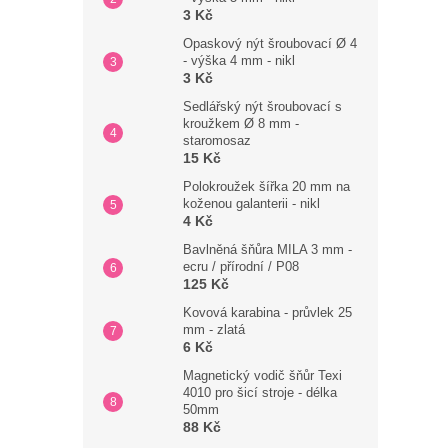
3 Kč
Opaskový nýt šroubovací Ø 4
- výška 4 mm - nikl
3 Kč
Sedlářský nýt šroubovací s
kroužkem Ø 8 mm -
staromosaz
15 Kč
Polokroužek šířka 20 mm na
koženou galanterii - nikl
4 Kč
Bavlněná šňůra MILA 3 mm -
ecru / přírodní / P08
125 Kč
Kovová karabina - průvlek 25
mm - zlatá
6 Kč
Magnetický vodič šňůr Texi
4010 pro šicí stroje - délka
50mm
88 Kč