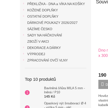
Souvi
PŘEKLIŽKA - DNA a VÍKA NA KOŠÍKY
KOŽENÉ DOPLŇKY
OSTATNÍ DOPLŇKY
DÁRKOVÉ POUKAZY 2026/2027
SÁZÍME ČESKO
SADY NA HÁČKOVÁNÍ
ZBOŽÍ V AKCI
DEKORACE A DÁRKY
Dno n
VÝPRODEJ
x 300
ZPRACOVÁNÍ OVČÍ VLNY
190
Top 10 produktů
D
Bavlněná šňůra MILA 5 mm -
lněná / P10
Hovězí
145 Kč
vlastn
Opaskový nýt šroubovací Ø 4
kabel
- výška 5 mm - nikl