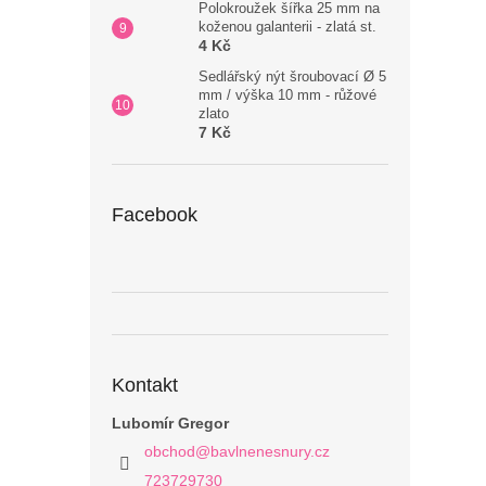
Polokroužek šířka 25 mm na
koženou galanterii - zlatá st.
4 Kč
Sedlářský nýt šroubovací Ø 5
mm / výška 10 mm - růžové
zlato
7 Kč
Facebook
Kontakt
Lubomír Gregor
obchod
@
bavlnenesnury.cz
723729730