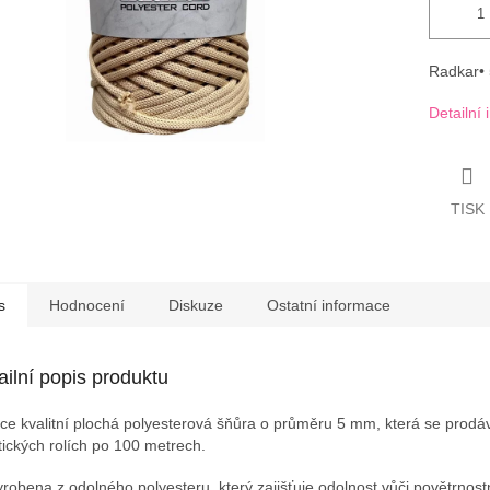
Radkar• 
Detailní
TISK
s
Hodnocení
Diskuze
Ostatní informace
ailní popis produktu
ce kvalitní plochá polyesterová šňůra o průměru 5 mm, která se prodá
tických rolích po 100 metrech.
yrobena z odolného polyesteru, který zajišťuje odolnost vůči povětrnos