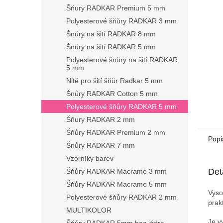
n
Šňury RADKAR Premium 5 mm
e
Polyesterové šňůry RADKAR 3 mm
l
Šnůry na šití RADKAR 8 mm
Šnůry na šití RADKAR 5 mm
Polyesterové šnůry na šití RADKAR
5 mm
Nitě pro šití šňůr Radkar 5 mm
Šnůry RADKAR Cotton 5 mm
Polyesterové šňůry RADKAR 5 mm
Šňury RADKAR 2 mm
Šňůry RADKAR Premium 2 mm
Popi
Šnůry RADKAR 7 mm
Vzorníky barev
Det
Šňůry RADKAR Macrame 3 mm
Šňůry RADKAR Macrame 5 mm
Vyso
Polyesterové šňůry RADKAR 2 mm
prak
MULTIKOLOR
Je v