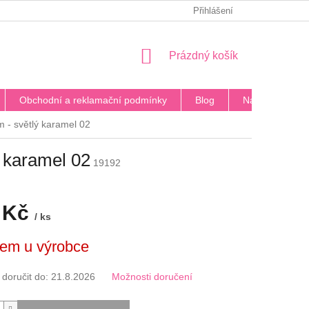
PODMÍNKY OCHRANY OSOBNÍCH ÚDAJŮ
Přihlášení
BLOG
DOPRA
NÁKUPNÍ
Prázdný košík
KOŠÍK
Obchodní a reklamační podmínky
Blog
Napište nám
- světlý karamel 02
 karamel 02
19192
 Kč
/ ks
em u výrobce
oručit do:
21.8.2026
Možnosti doručení