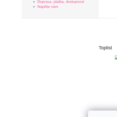
Doprava, platba, dostupnost
Napište nám
Z
á
p
a
t
Toplist
í